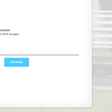
80999999
nd, 8315 Hungary
m
,