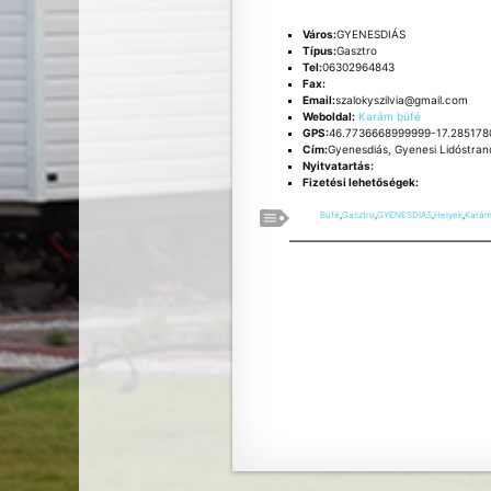
Város:
GYENESDIÁS
Típus:
Gasztro
Tel:
06302964843
Fax:
Email:
szalokyszilvia@gmail.com
Weboldal:
Karám büfé
GPS:
46.7736668999999-17.28517
Cím:
Gyenesdiás, Gyenesi Lidóstra
Nyitvatartás:
Fizetési lehetőségek:
Büfé
,
Gasztro
,
GYENESDIAS
,
Helyek
,
Kará