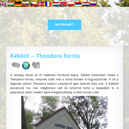
Kékkút – Theodora forrás
A község nevét az itt található forrásról kapta. Kékkút határában fakad a
Theodora-forrás, melynek vizét már a római korban is fogyasztották. A víz a
legenda szerint Theodora bizánci császárnő igen kedvelt itala volt. A Kékkúti
ásványvíz ma már világhírűvé vált és ismertté tette a települést is. A
palackozó üzem mellett bárki megkóstolhatja a híres forrás vizét.