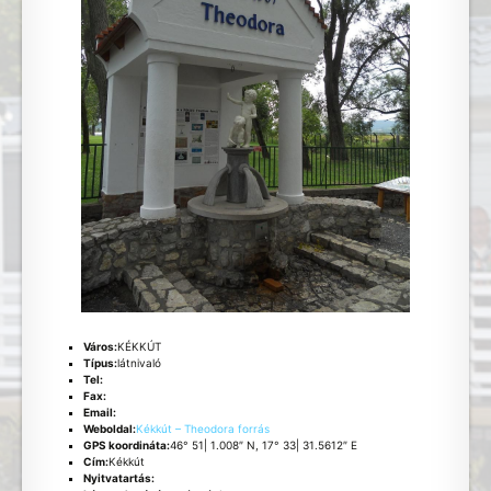
Város:
KÉKKÚT
Típus:
látnivaló
Tel:
Fax:
Email:
Weboldal:
Kékkút – Theodora forrás
GPS koordináta:
46° 51| 1.008″ N, 17° 33| 31.5612″ E
Cím:
Kékkút
Nyitvatartás: