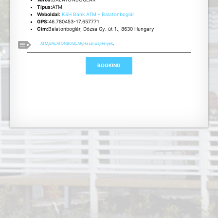
Típus:
ATM
Weboldal:
K&H Bank ATM – Balatonboglár
GPS:
46.780453-17.657771
Cím:
Balatonboglár, Dózsa Gy. út 1., 8630 Hungary
ATM
,
BALATONBOGLAR
,
Hasznos
,
Helyek
,