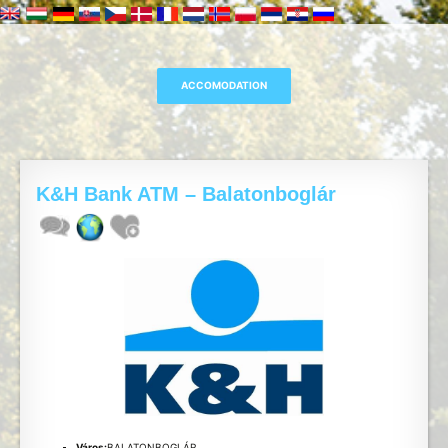
K&H Bank ATM – Balatonboglár
Város:
BALATONBOGLÁR