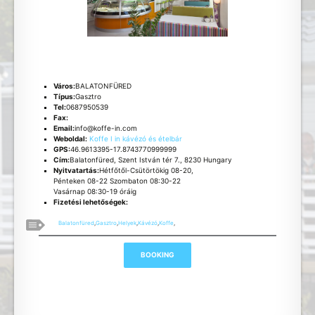
Város:
BALATONFÜRED
Típus:
Gasztro
Tel:
0687950539
Fax:
Email:
info@koffe-in.com
Weboldal:
Koffe I in kávézó és ételbár
GPS:
46.9613395-17.8743770999999
Cím:
Balatonfüred, Szent István tér 7., 8230 Hungary
Nyitvatartás:
Hétfőtől-Csütörtökig 08-20,
Pénteken 08-22 Szombaton 08:30-22
Vasárnap 08:30-19 óráig
Fizetési lehetőségek:
Balatonfüred
,
Gasztro
,
Helyek
,
Kávézó
,
Koffe
,