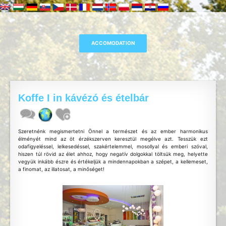
Koffe I in kávézó és ételbár
Szeretnénk megismertetni Önnel a természet és az ember harmonikus
élményét mind az öt érzékszerven keresztül megélve azt. Tesszük ezt
odafigyeléssel, lelkesedéssel, szakértelemmel, mosollyal és emberi szóval,
hiszen túl rövid az élet ahhoz, hogy negatív dolgokkal töltsük meg, helyette
vegyük inkább észre és értékeljük a mindennapokban a szépet, a kellemeset,
a finomat, az illatosat, a minőséget!