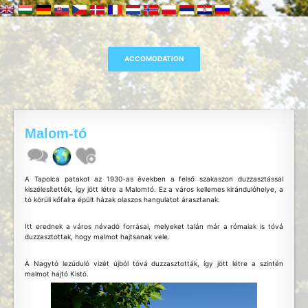
Malom-tó
A Tapolca patakot az 1930-as években a felső szakaszon duzzasztással
kiszélesítették, így jött létre a Malomtó. Ez a város kellemes kirándulóhelye, a
tó körüli kőfalra épült házak olaszos hangulatot árasztanak.
Itt erednek a város névadó forrásai, melyeket talán már a rómaiak is tóvá
duzzasztottak, hogy malmot hajtsanak vele.
A Nagytó lezúduló vizét újból tóvá duzzasztották, így jött létre a szintén
malmot hajtó Kistó.