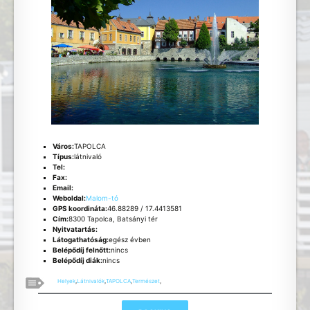
Város:
TAPOLCA
Típus:
látnivaló
Tel:
Fax:
Email:
Weboldal:
Malom-tó
GPS koordináta:
46.88289 / 17.4413581
Cím:
8300 Tapolca, Batsányi tér
Nyitvatartás:
Látogathatóság:
egész évben
Belépődíj felnőtt:
nincs
Belépődíj diák:
nincs
Helyek
,
Látnivalók
,
TAPOLCA
,
Természet
,