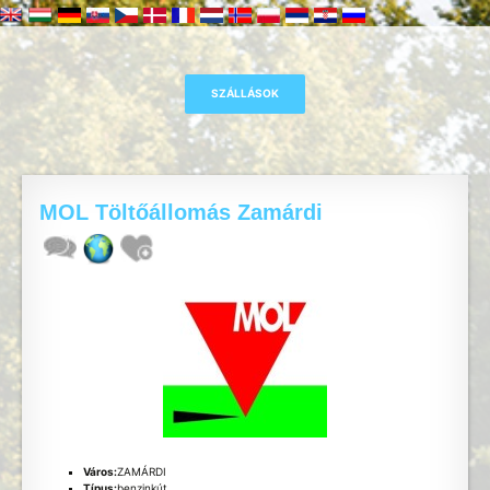
MOL Töltőállomás Zamárdi
Város:
ZAMÁRDI
Típus:
benzinkút