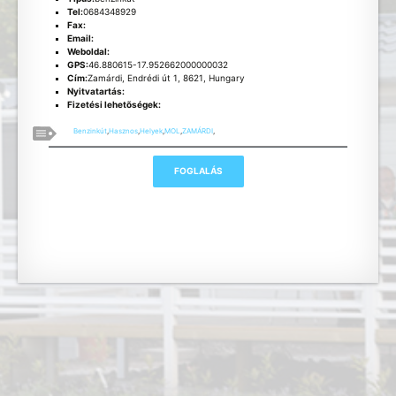
Tel:
0684348929
Fax:
Email:
Weboldal:
GPS:
46.880615-17.952662000000032
Cím:
Zamárdi, Endrédi út 1, 8621, Hungary
Nyitvatartás:
Fizetési lehetõségek:
Benzinkút
,
Hasznos
,
Helyek
,
MOL
,
ZAMÁRDI
,