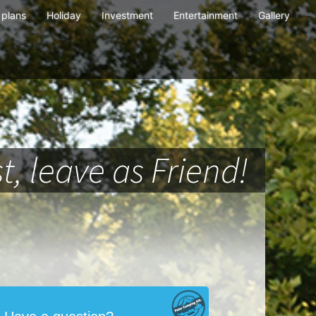
plans
Holiday
Investment
Entertainment
Gallery
t, leave as Friend!