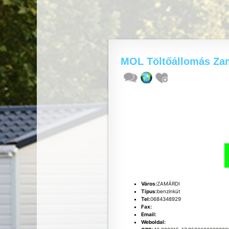
MOL Töltőállomás Za
Város:
ZAMÁRDI
Típus:
benzinkút
Tel:
0684348929
Fax:
Email:
Weboldal: