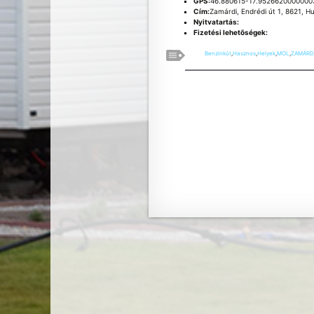
GPS:
46.880615-17.9526620000000
Cím:
Zamárdi, Endrédi út 1, 8621, H
Nyitvatartás:
Fizetési lehetõségek:
Benzinkút
,
Hasznos
,
Helyek
,
MOL
,
ZAMÁRD