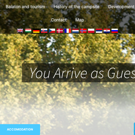
Balaton and tourism
History of the campsite
Development 
Contact
Map
You Arrive as Gues