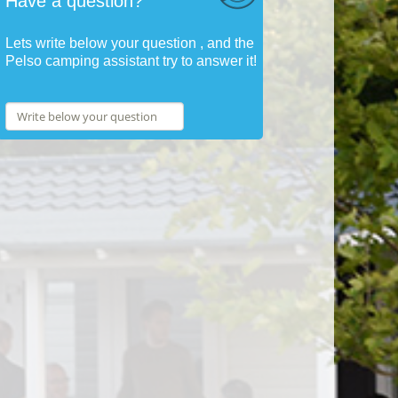
Have a question?
Lets write below your question , and the
Pelso camping assistant try to answer it!