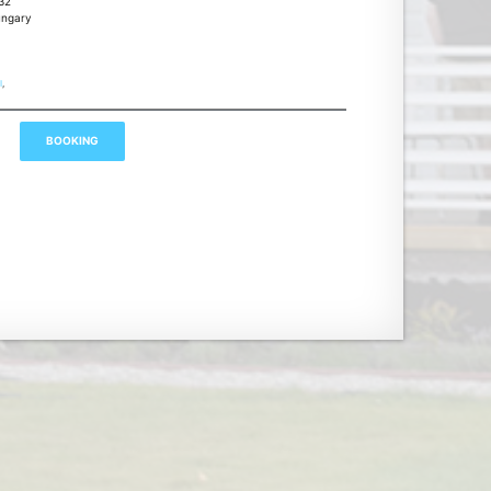
32
ungary
I
,