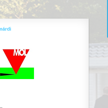
márdi