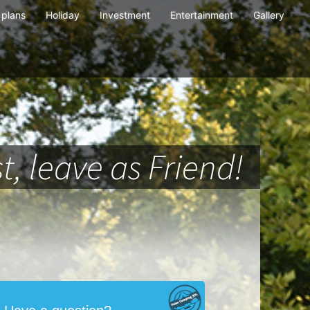
plans
Holiday
Investment
Entertainment
Gallery
t, leave as Friend!