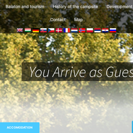
Balaton and tourism
History of the campsite
Development 
Contact
Map
You Arrive as Gues