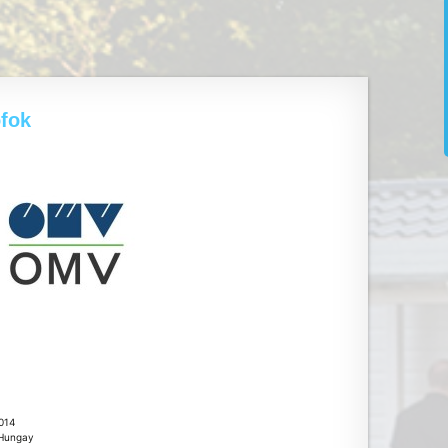
fok
014
, Hungay