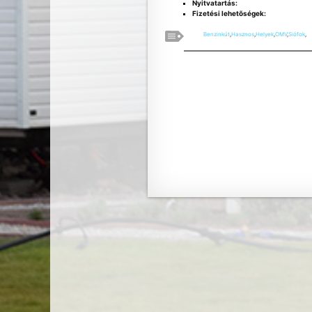
Nyitvatartás:
Fizetési lehetõségek:
Benzinkút
,
Hasznos
,
Helyek
,
OMV
,
Siófok
,