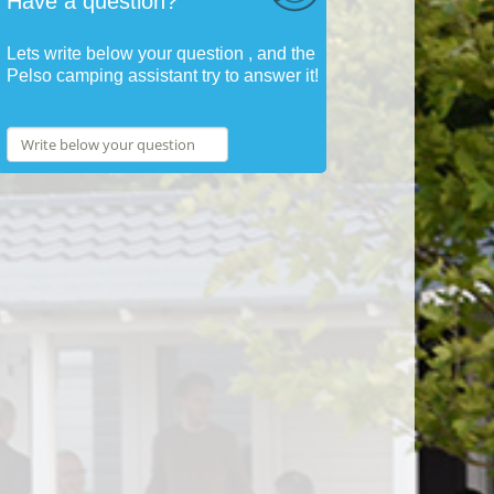
Have a question?
Lets write below your question , and the
Pelso camping assistant try to answer it!