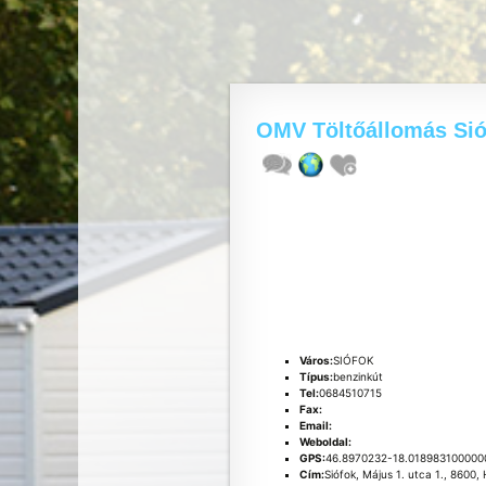
OMV Töltőállomás Sió
Város:
SIÓFOK
Típus:
benzinkút
Tel:
0684510715
Fax:
Email:
Weboldal:
GPS:
46.8970232-18.018983100000
Cím:
Siófok, Május 1. utca 1., 8600