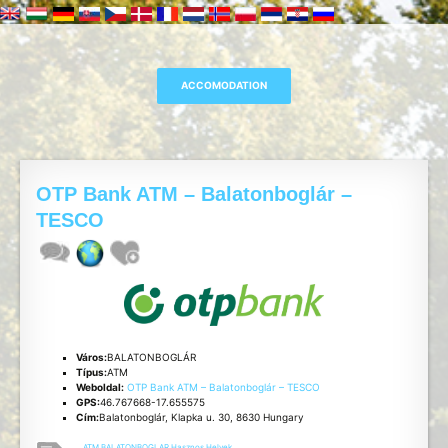
OTP Bank ATM – Balatonboglár –
TESCO
Város:
BALATONBOGLÁR
Típus:
ATM
Weboldal:
OTP Bank ATM – Balatonboglár – TESCO
GPS:
46.767668-17.655575
Cím:
Balatonboglár, Klapka u. 30, 8630 Hungary
ATM
,
BALATONBOGLAR
,
Hasznos
,
Helyek
,