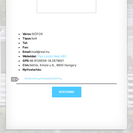
Város:
SIÓFOK
Típus:
bolt
Tel:
Fax:
Email:
mail@real.hu
Weboldal:
Pap László Reál ABC
GPS:
46.9109559-18.0578921
Cím:
Siófok, Kinizsi u.6., 8600 Hungary
Nyitvatartás:
Bolt
,
Hasznos
,
Helyek
,
Reál
,
Siófok
,