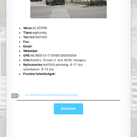
Város:
ALSÓÖRS
Típus:
egészség
Tel:
0687447004
Fax:
Email:
Weboldal:
GPS:
46.990513-17.97481300000004
Cím:
Alsóörs, Óvoda U. 4/d, 8226, Hungary
Nyitvatartás:
hétfőtől péntekig: 8-17 óra
szombaton: 9-13 óra
Fizetési lehetõségek:
ALSÓÖRS
,
Hasznos
,
Helyek
,
Paracelsus
,
Patika
,