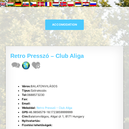
Retro Presszó – Club Aliga
Város:
BALATONVILÁGOS
Típus:
Szórakozás
Tel:
0688573230
Fax:
Email:
Weboldal:
Retro Presszó – Club Aliga
GPS:
46.9856579-18.1723859999999
Cím:
Balatonvilágos, Aligai út 1, 8171 Hungary
Nyitvatartás:
Fizetési lehetőségek: