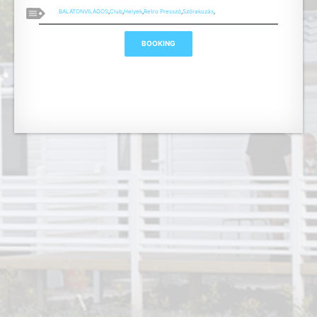
BALATONVILAGOS
,
Club
,
Helyek
,
Retro Presszó
,
Szórakozás
,