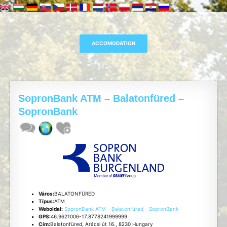
SopronBank ATM – Balatonfüred –
SopronBank
Város:
BALATONFÜRED
Típus:
ATM
Weboldal:
SopronBank ATM – Balatonfüred – SopronBank
GPS:
46.9621006-17.8778241999999
Cím:
Balatonfüred, Arácsi út 16., 8230 Hungary