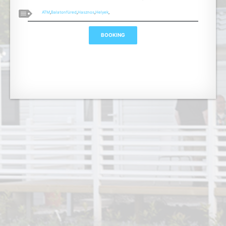
ATM
,
Balatonfüred
,
Hasznos
,
Helyek
,