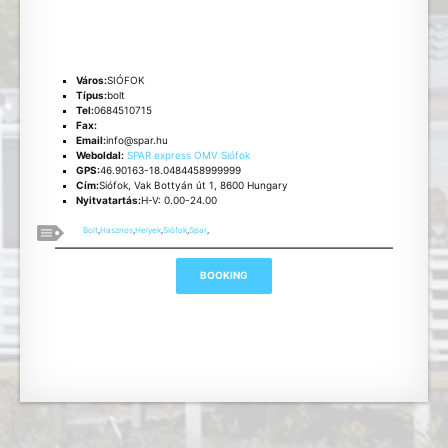
Város:
SIÓFOK
Típus:
bolt
Tel:
0684510715
Fax:
Email:
info@spar.hu
Weboldal:
SPAR express OMV Siófok
GPS:
46.90163-18.0484458999999
Cím:
Siófok, Vak Bottyán út 1, 8600 Hungary
Nyitvatartás:
H-V: 0.00-24.00
Bolt
,
Hasznos
,
Helyek
,
Siófok
,
Spar
,