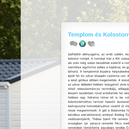
Templom és Kolostor
Salföldtől délnyugatra, az erdő szélén, k
kolostor romjait. A romokat már a XIX. száza
aki után még sokan beszélnek ezekről a rom
szentélye egyforma széles a hajóéval, és gót
látható. A templomtól északra helyezkedne
épült fel. Az udvar közepén ciszterna van. 
a késő gótikus időben megemelték. A kolos
az udvar délkeleti felében bolygatott sírok 
sírból rekeszzománcos technikájú, előlapj
ékszert kezdetben tűvel erősítették fel, ké
falában egy feliratos római kő is be v
kolostorbirtokhoz tartozó halastó duzza
kisörspusztai homokbányához vezető út mel
része megsemmisült. A gát a Balatonba fo
katolikus szerzetesrend, amelyet Boldog Ö
védőszentjükről, Thébai Szent Pál remete
országban (pl. patacsi remeték Pécs mell
remetéket tömörítette egységes rendbe Özs