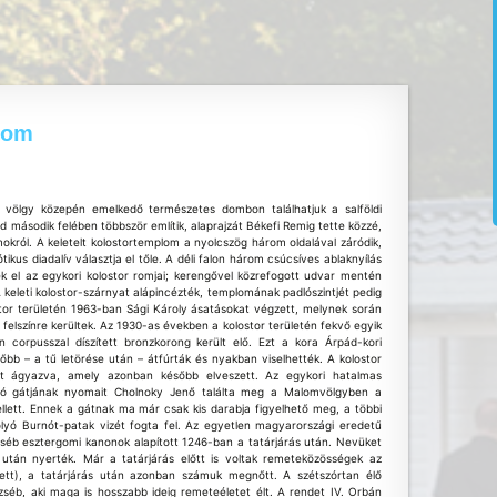
rom
is völgy közepén emelkedő természetes dombon találhatjuk a salföldi
d második felében többször említik, alaprajzát Békefi Remig tette közzé,
okról. A keletelt kolostortemplom a nyolcszög három oldalával záródik,
ikus diadalív választja el tőle. A déli falon három csúcsíves ablaknyílás
k el az egykori kolostor romjai; kerengővel közrefogott udvar mentén
A keleti kolostor-szárnyat alápincézték, templomának padlószintjét pedig
tor területén 1963-ban Sági Károly ásatásokat végzett, melynek során
is felszínre kerültek. Az 1930-as években a kolostor területén fekvő egyik
án corpusszal díszített bronzkorong került elő. Ezt a kora Árpád-kori
sőbb – a tű letörése után – átfúrták és nyakban viselhették. A kolostor
olt ágyazva, amely azonban később elveszett. Az egykori hatalmas
sztó gátjának nyomait Cholnoky Jenő találta meg a Malomvölgyben a
lett. Ennek a gátnak ma már csak kis darabja figyelhető meg, a többi
lyó Burnót-patak vizét fogta fel. Az egyetlen magyarországi eredetű
zséb esztergomi kanonok alapított 1246-ban a tatárjárás után. Nevüket
 után nyerték. Már a tatárjárás előtt is voltak remeteközösségek az
ett), a tatárjárás után azonban számuk megnőtt. A szétszórtan élő
éb, aki maga is hosszabb ideig remeteéletet élt. A rendet IV. Orbán