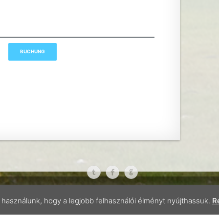
Copy rights reserved 2015
használunk, hogy a legjobb felhasználói élményt nyújthassuk.
Ré
aton and tourism
History of the campside
Development pl
Contact
Map
GTC