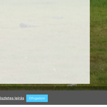
szletes leírás
Elfogadom
ans
Holiday
Investment
Entertainment
Gallery