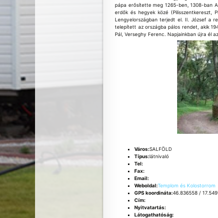
pápa erősítette meg 1265-ben, 1308-ban Au
erdők és hegyek közé (Pilisszentkereszt, P
Lengyelországban terjedt el. II. József a 
telepített az országba pálos rendet, akik 1
Pál, Verseghy Ferenc. Napjainkban újra él a
Város:
SALFÖLD
Típus:
látnivaló
Tel:
Fax:
Email:
Weboldal:
Templom és Kolostorrom
GPS koordináta:
46.836558 / 17.549
Cím:
Nyitvatartás:
Látogathatóság: