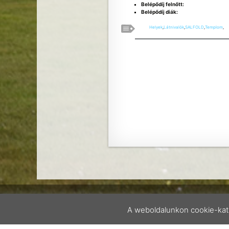
Belépődíj felnőtt:
Belépődíj diák:
Helyek
,
Látnivalók
,
SALFOLD
,
Templom
,
A weboldalunkon cookie-kat 
Accommodation type
BOOK
SPECIAL OFFER
Bal