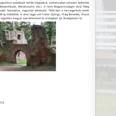
gustinus szabályait tették magukévá. Kolostoraikat szívesen építették
ilisszentlászló, Márianosztra stb.). A rend Magyarországon kívül főleg
rendet feloszlatta, vagyonát elkobozta. 1934-ben a hercegprímás ismét
949-ig működtek. A rend tagja volt Fráter György, Virág Benedek, Ányos
z egyetlen magyar szerzetesrend az országban (pl. Budapesten is).
113