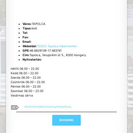
Város:
TAPOLCA
Típus:
bolt
Tel:
Fax:
Email:
Weboldal:
TESCO Tapolca Hipermarket
GPS:
46.8829139-17.463741
Cím:
Tapolca, Veszprémi út 5., 8300 Hungary
Nyitvatartás:
Hétfő 06.00 – 22.00
Kedd 06.00 – 22.00
Szerda 06.00 – 22.00
Csütörtök 06.00 – 22.00
Péntek 06.00 – 22.00
Szombat 06.00 – 22.00
Vasárnap zárva
Balatonfüred
,
Bolt
,
Hasznos
,
Helyek
,
Tesco
,