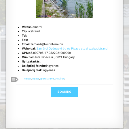
Város:
Zamárdi
Típus:
strand
Tel:
Fax:
Email:
zamardi@tourinform.hu
Weboldal:
Zamárdi Gyöngyvirág és Pipacs utcai szabadstrand
GPS:
46.892795-17.9822021999999
Cím:
Zamárdi, Pipacs u., 8621 Hungary
Nyitvatartás:
Belépődíj felnőtt:
ingyenes
Belépődíj diák:
ingyenes
Helyek
,
Pipacs
,
Sport
,
Strand
,
ZAMÁRDI
,