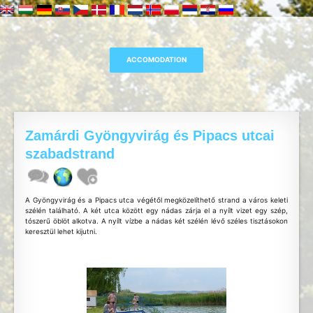
Zamárdi Gyöngyvirág és Pipacs utcai
szabadstrand
A Gyöngyvirág és a Pipacs utca végétől megközelíthető strand a város keleti
szélén található. A két utca között egy nádas zárja el a nyílt vizet egy szép,
tószerű öblöt alkotva. A nyílt vízbe a nádas két szélén lévő széles tisztásokon
keresztül lehet kijutni.