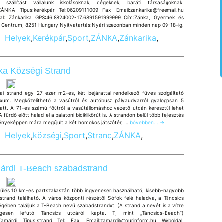
 szállítást vállalunk iskolásoknak, cégeknek, baráti társaságoknak.
ZÁNKA Típus:kerékpár Tel:06209111009 Fax: Email:zankarika@freemail.hu
al: Zánkarika GPS:46.8824002-17.6891591999999 Cím:Zánka, Gyermek és
gi Centrum, 8251 Hungary Nyitvatartás:Nyári szezonban minden nap 09-18-ig.
Helyek
,
Kerékpár
,
Sport
,
ZÁNKA
,
Zánkarika
,
ka Községi Strand
ai strand egy 27 ezer m2-es, két bejárattal rendelkező füves szolgáltató
xum. Megközelíthető a vasútról és autóbusz pályaudvarról gyalogosan 5
latt. A 71-es számú főútról a vasútállomáshoz vezető utcán keresztül lehet
 A fürdő előtt halad el a balatoni biciklikörút is. A strandon belül több fejlesztés
Zánka
nyeképpen mára megújult a két homokos játszótér, …
bővebben...
→
Községi
Helyek
,
községi
,
Sport
,
Strand
,
ZÁNKA
,
Strand
árdi T-Beach szabadstrand
pülés 10 km-es partszakaszán több ingyenesen használható, kisebb-nagyobb
strand található. A város központi részétől Siófok felé haladva, a Táncsics
égében találjuk a T-Beach nevü szabadstrandot. (A strand a nevét is a vízre
egesen lefutó Táncsics utcáról kapta. T, mint „Táncsics-Beach”)
Zamárdi Típus:strand Tel: Fax: Email:zamardi@tourinform.hu Weboldal: