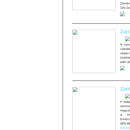
Zamár
Cím:Za
Zamá
A váro
vizesb
nádas k
tisztás
előtt 
Zamá
A tele
szomsz
nagyob
is i
Email:
GPS:46
bővebb