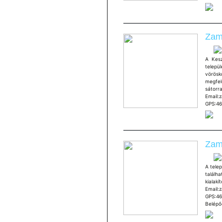
Zam
A Kesz
telepü
vöröskő
megfel
sátorr
Email:
GPS:46
Zamá
A telep
találh
kiala
Email:
GPS:46
Belépőd