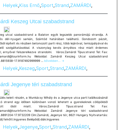
Ernő
Helyek
,
Kiss Ernő
,
Sport
,
Strand
,
ZAMÁRDI
,
utcai
szabadstrand
árdi Keszeg Utcai szabadstrand
eg utcai szabadstrand a Balaton egyik legszebb panorámájú strandja. A
lés dél-nyugati sarkán, Szántód határában található. Gondozott pázsit,
ből épített és részben betonozott parti rész, több lejáróval, teniszpályával és
elő szolgáltatásokkal. A viszonylag kevés árnyékos rész miatt érdemes
al, ernyővel felszerelkezve strandolni. Város:Zamárdi Típus:strand Tel: Fax:
zamardi@tourinform.hu Weboldal: Zamárdi Keszeg Utcai szabadstrand
Zamárdi
.8815938-17.9187492999999 …
bővebben...
→
Keszeg
Helyek
,
Keszeg
,
Sport
,
Strand
,
ZAMÁRDI
,
Utcai
szabadstrand
rdi Jegenye téri szabadstrand
ülés keleti részén, a Munkácsy Mihály és a Jegenye utca parti találkozásánál
ató strand egy időben különösen vonzó lehetett a gyerekeknek cölöpökből
kított öböl miatt. Város:Zamárdi Típus:strand Tel: Fax:
zamardi@tourinform.hu Weboldal: Zamárdi Jegenye téri szabadstrand
.8891204-17.9732209 Cím:Zamárdi, Jegenye tér, 8621 Hungary Nyitvatartás:
íj felnőtt:ingyenes Belépődíj diák:ingyenes
Helyek
,
Jegenye
,
Sport
,
Strand
,
ZAMÁRDI
,