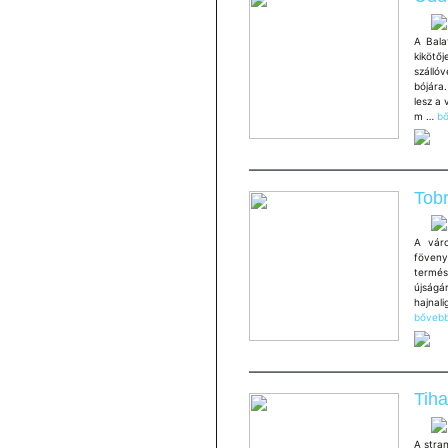
A Bala
kikötő
szálló
bójára
lesz a 
Üd
m …
bő
ki
Tobr
A váro
föveny
termés
újságár
hajnal
bővebb
Tiha
A stran