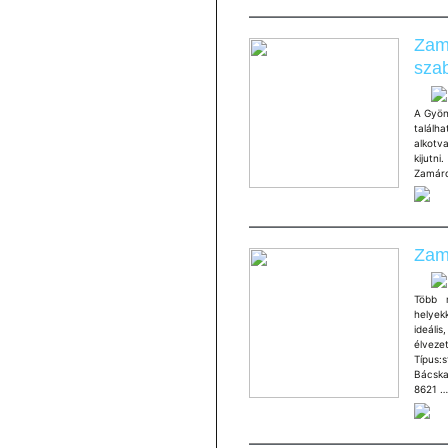
Zamá
sza
A Gyön
találha
alkotv
kijutni
Zamárd
Zamá
Több m
helyekk
ideális
élveze
Típus:
Bácska
8621 