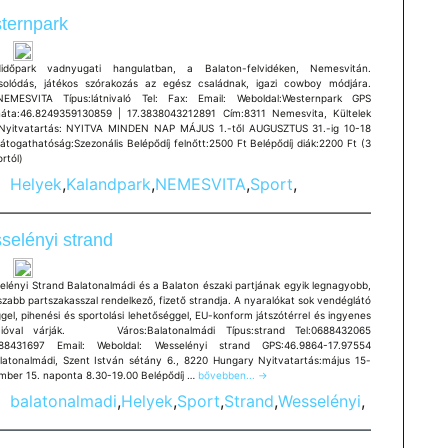
szabadstrand
ternpark
időpark vadnyugati hangulatban, a Balaton-felvidéken, Nemesvitán.
solódás, játékos szórakozás az egész családnak, igazi cowboy módjára.
NEMESVITA Típus:látnivaló Tel: Fax: Email: Weboldal:Westernpark GPS
náta:46.8249359130859 | 17.3838043212891 Cím:8311 Nemesvita, Kültelek
Nyitvatartás: NYITVA MINDEN NAP MÁJUS 1.-től AUGUSZTUS 31.-ig 10-18
átogathatóság:Szezonális Belépődíj felnőtt:2500 Ft Belépődíj diák:2200 Ft (3
rtól)
Helyek
,
Kalandpark
,
NEMESVITA
,
Sport
,
selényi strand
elényi Strand Balatonalmádi és a Balaton északi partjának egyik legnagyobb,
zabb partszakasszal rendelkező, fizető strandja. A nyaralókat sok vendéglátó
el, pihenési és sportolási lehetőséggel, EU-konform játszótérrel és ingyenes
cióval várják. Város:Balatonalmádi Típus:strand Tel:0688432065
688431697 Email: Weboldal: Wesselényi strand GPS:46.9864-17.97554
latonalmádi, Szent István sétány 6., 8220 Hungary Nyitvatartás:május 15-
Wesselényi
mber 15. naponta 8.30-19.00 Belépődíj …
bővebben...
→
strand
balatonalmadi
,
Helyek
,
Sport
,
Strand
,
Wesselényi
,