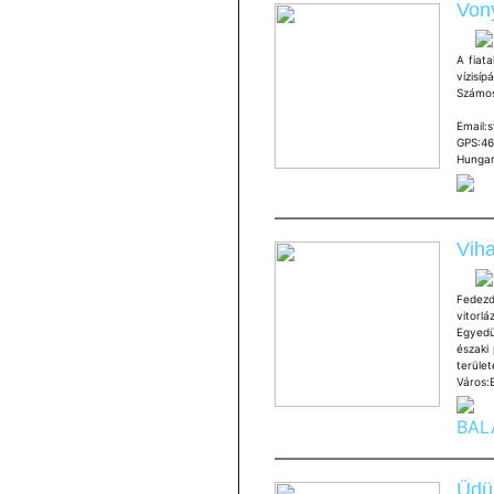
Von
A fiat
vízisí
Számos
Váro
Email
GPS:46
Hungar
Viha
Fedezd
vitorl
Egyedül
északi
terül
Város:
BAL
Üdül