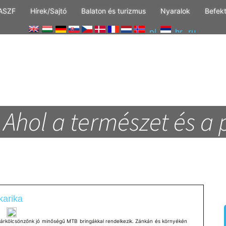
ASZF
Hírek/Sajtó
Balaton és turizmus
Nyaralok
Befek
Ahol a természet és a 
karika
árkölcsönzőnk jó minőségű MTB bringákkal rendelkezik. Zánkán és környékén