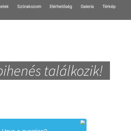
tetek
Szórakozom
Elérhetőség
Galeria
Térkép
pihenés találkozik!