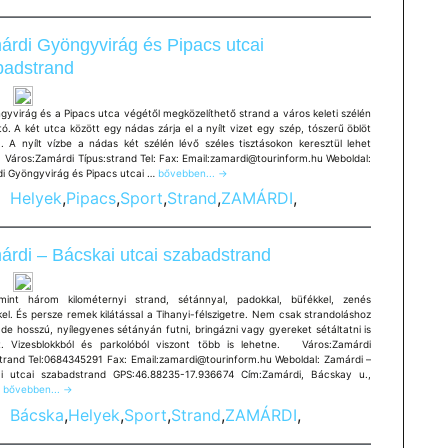
rdi Gyöngyvirág és Pipacs utcai
badstrand
gyvirág és a Pipacs utca végétől megközelíthető strand a város keleti szélén
tó. A két utca között egy nádas zárja el a nyílt vizet egy szép, tószerű öblöt
a. A nyílt vízbe a nádas két szélén lévő széles tisztásokon keresztül lehet
. Város:Zamárdi Típus:strand Tel: Fax: Email:zamardi@tourinform.hu Weboldal:
Zamárdi
i Gyöngyvirág és Pipacs utcai …
bővebben...
→
Gyöngyvirág
Helyek
,
Pipacs
,
Sport
,
Strand
,
ZAMÁRDI
,
és
Pipacs
utcai
szabadstrand
rdi – Bácskai utcai szabadstrand
int három kilométernyi strand, sétánnyal, padokkal, büfékkel, zenés
el. És persze remek kilátással a Tihanyi-félszigetre. Nem csak strandoláshoz
, de hosszú, nyílegyenes sétányán futni, bringázni vagy gyereket sétáltatni is
t. Vizesblokkból és parkolóból viszont több is lehetne. Város:Zamárdi
strand Tel:0684345291 Fax: Email:zamardi@tourinform.hu Weboldal: Zamárdi –
i utcai szabadstrand GPS:46.88235-17.936674 Cím:Zamárdi, Bácskay u.,
Zamárdi
…
bővebben...
→
–
Bácska
,
Helyek
,
Sport
,
Strand
,
ZAMÁRDI
,
Bácskai
utcai