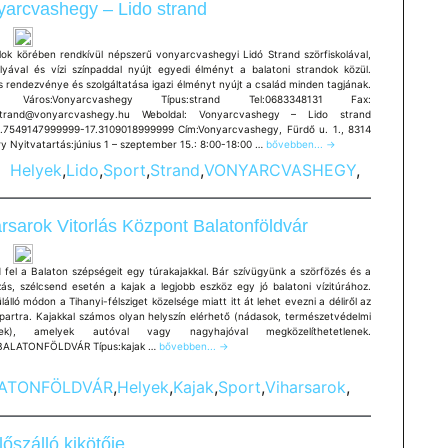
yarcvashegy – Lido strand
alok körében rendkívül népszerű vonyarcvashegyi Lidó Strand szörfiskolával,
pályával és vízi színpaddal nyújt egyedi élményt a balatoni strandok közül.
 rendezvénye és szolgáltatása igazi élményt nyújt a család minden tagjának.
s:Vonyarcvashegy Típus:strand Tel:0683348131 Fax:
:strand@vonyarcvashegy.hu Weboldal: Vonyarcvashegy – Lido strand
.7549147999999-17.3109018999999 Cím:Vonyarcvashegy, Fürdő u. 1., 8314
Vonyarcvashegy
y Nyitvatartás:június 1 – szeptember 15.: 8:00-18:00 …
bővebben...
→
–
Helyek
,
Lido
,
Sport
,
Strand
,
VONYARCVASHEGY
,
Lido
strand
rsarok Vitorlás Központ Balatonföldvár
 fel a Balaton szépségeit egy túrakajakkal. Bár szívügyünk a szörfözés és a
ázás, szélcsend esetén a kajak a legjobb eszköz egy jó balatoni vízitúrához.
álló módon a Tihanyi-félsziget közelsége miatt itt át lehet evezni a déliről az
 partra. Kajakkal számos olyan helyszín elérhető (nádasok, természetvédelmi
etek), amelyek autóval vagy nagyhajóval megközelíthetetlenek.
Viharsarok
BALATONFÖLDVÁR Típus:kajak …
bővebben...
→
Vitorlás
Központ
ATONFÖLDVÁR
,
Helyek
,
Kajak
,
Sport
,
Viharsarok
,
Balatonföldvár
őszálló kikötője