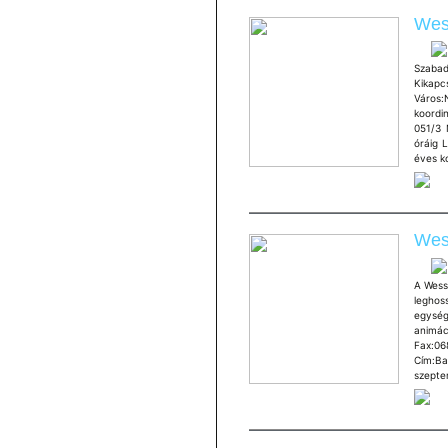
Wes
Szabad
Kikapc
Város:
koordi
051/3 
óráig L
éves ko
Wes
A Wess
leghoss
egységg
animá
Fax:0
Cím:Ba
szepte