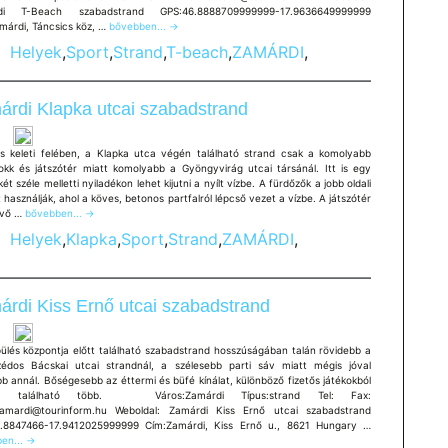
di T-Beach szabadstrand GPS:46.8888709999999-17.9636649999999
Zamárdi
márdi, Táncsics köz, …
bővebben...
→
T-
Helyek
,
Sport
,
Strand
,
T-beach
,
ZAMÁRDI
,
Beach
szabadstrand
rdi Klapka utcai szabadstrand
s keleti felében, a Klapka utca végén található strand csak a komolyabb
lokk és játszótér miatt komolyabb a Gyöngyvirág utcai társánál. Itt is egy
ét széle melletti nyiladékon lehet kijutni a nyílt vízbe. A fürdőzők a jobb oldali
t használják, ahol a köves, betonos partfalról lépcső vezet a vízbe. A játszótér
Zamárdi
lévő …
bővebben...
→
Klapka
Helyek
,
Klapka
,
Sport
,
Strand
,
ZAMÁRDI
,
utcai
szabadstrand
rdi Kiss Ernő utcai szabadstrand
pülés központja előtt található szabadstrand hosszúságában talán rövidebb a
édos Bácskai utcai strandnál, a szélesebb parti sáv miatt mégis jóval
b annál. Bőségesebb az éttermi és büfé kínálat, különböző fizetős játékokból
tt található több. Város:Zamárdi Típus:strand Tel: Fax:
zamardi@tourinform.hu Weboldal: Zamárdi Kiss Ernő utcai szabadstrand
Zamárdi
.8847466-17.9412025999999 Cím:Zamárdi, Kiss Ernő u., 8621 Hungary …
Kiss
en...
→