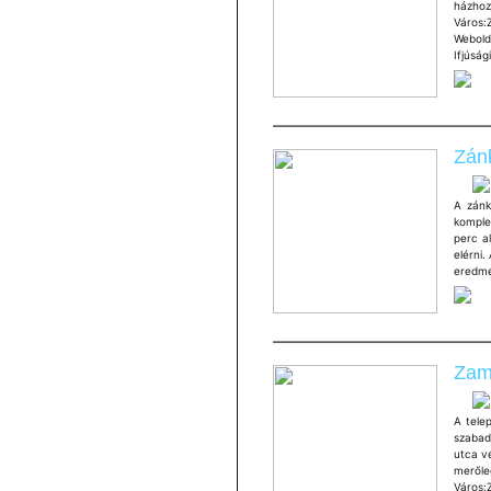
házhoz
Város:
Webold
Ifjúsá
Zán
A zánk
komple
perc a
elérni.
eredmé
Zam
A tele
szabad
utca v
meről
Város: