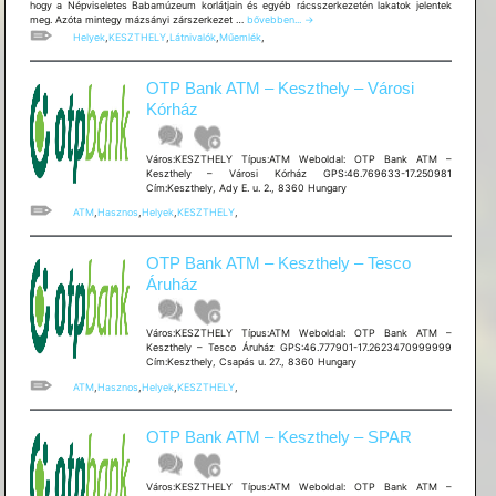
hogy a Népviseletes Babamúzeum korlátjain és egyéb rácsszerkezetén lakatok jelentek
Pantheon
meg. Azóta mintegy mázsányi zárszerkezet …
bővebben...
→
Helyek
,
KESZTHELY
,
Látnivalók
,
Műemlék
,
OTP Bank ATM – Keszthely – Városi
Kórház
Város:KESZTHELY Típus:ATM Weboldal: OTP Bank ATM –
Keszthely – Városi Kórház GPS:46.769633-17.250981
Cím:Keszthely, Ady E. u. 2., 8360 Hungary
ATM
,
Hasznos
,
Helyek
,
KESZTHELY
,
OTP Bank ATM – Keszthely – Tesco
Áruház
Város:KESZTHELY Típus:ATM Weboldal: OTP Bank ATM –
Keszthely – Tesco Áruház GPS:46.777901-17.2623470999999
Cím:Keszthely, Csapás u. 27., 8360 Hungary
ATM
,
Hasznos
,
Helyek
,
KESZTHELY
,
OTP Bank ATM – Keszthely – SPAR
Város:KESZTHELY Típus:ATM Weboldal: OTP Bank ATM –