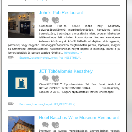
John’s Pub Restaurant
Klasszikus Pub-os stílust idéző hely Keszthely
belvárosában.Könnyű megközelíthetősége, hangulatos belső
berendezése, barátságos atmoszférája miatt, gyorsan közkedvel
találkozóhelye lett minden korosztálynak. Kedves vendégeink
kellemes körülmények között tölthetik el idejüket akár egyedül,
partnerrel, vagy nagyobb társasággal.Étlapunkon megtalálhatók pizzák, lepények, magyar
és nemzetközi ételspecialitások. Italkínálatunkban helyet kaptak jó minőségű borok a jól
John’s
ismert koktélok és persze gazdag rövidital …
bővebben...
→
Pub
Étterem
,
Gasztro
,
Helyek
,
John's Pub
,
KESZTHELY
,
Restaurant
JET Töltőállomás Keszthely
Város:KESZTHELY Típus:benzinkút Tel: Fax: Email: Weboldal:
GPS:46.7724976-17.263995600000044 Cím:Keszthely,
Tapolcai út 3617, Hungary Nyitvatartás: Fizetési lehetõségek:
Benzinkút
,
Hasznos
,
Helyek
,
JET
,
KESZTHELY
,
Hotel Bacchus Wine Museum Restaurant
Éttermünk az Európai Vendéglátósok Szövetségének védnöki