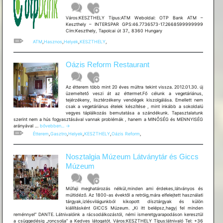
Város:KESZTHELY Típus:ATM Weboldal: OTP Bank ATM –
Keszthely – INTERSPAR GPS:46.7736573-17.2668599999999
Cím:Keszthely, Tapolcai út 37., 8360 Hungary
ATM
,
Hasznos
,
Helyek
,
KESZTHELY
,
Oázis Reform Restaurant
Az étterem több mint 20 éves múltra tekint vissza. 2012.01.30. új
üzemeltető veszi át az éttermet.Fő célunk a vegetáriánus,
tejérzékeny, lisztérzékeny vendégek kiszolgálása. Emellett nem
csak a vegetáriánus ételek készítése , mint inkább a sokoldalú
vegyes táplálkozás bemutatása a szándékunk. Tapasztalatunk
szerint nem a hús fogyasztásával vannak problémák , hanem a MINŐSÉG és MENNYISÉG
Oázis
arányával …
bővebben...
→
Reform
Étterem
,
Gasztro
,
Helyek
,
KESZTHELY
,
Oázis Reform
,
Restaurant
Nosztalgia Múzeum Látványtár és Giccs
Múzeum
Műfaji meghatározás nélkül,minden ami érdekes,látványos és
múltidéző. Az 1800-as évektől a retróig,mára elfelejtett használati
tárgyak,izlésvilágunkból kikopott dísztárgyak és külön
kiállításként GICCS Múzeum. „Ki itt belépsz,hagyj fel minden
reménnyel” DANTE. Látnivalóink a rácsodálkozástól, némi ismeretgyarapodáson keresztül
a csüggedésig „roncsolja” a Kedves látogatót. Város:KESZTHELY Típus:látnivaló Tel: +36