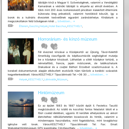
tábláján kívül a Magyar V. Szövetségének, valamint a Vendéglátó
Kamarának a védnöki tábláját is elnyerte az elmúlt években. A
több mint 200 éves borkereskedő pincében kialakított éttermünk
bútorzata öreg présekből, valamint hordókból készült, így a
borok és a kulináris élvezetek kedvelőinek egyaránt zarándokhelye. Kínálatunk a
Hotel
megszokottakon felül bőségesen kínál …
bővebben...
→
Bacchus
Étterem
,
Gasztro
,
Helyek
,
Hotel Bacchus
,
KESZTHELY
,
Wine
Museum
Restaurant
Horrorárium- és kínzó múzeum
Fél évezred kínzásai a Középkortól az Újkorig, Távol-Kelettől
Amerikáig viaszfigurák és képillusztrációk segítségével mutatja
be a középkor kínzásait. Láthatóak a sötét középkor tortúrái, a
németalföldi, francia, japán módszerek, de találkozhatunk
Drakulával és a csejtei Báthori Erzsébet szadizmusával is. A
korabeli dokumentumok alapján elkészített eszközök hűen tükrözik a korábbi századok
Horrorárium-
kegyetlenkedéseit. Város:KESZTHELY Típus:látnivaló Tel: +36 30 …
bővebben...
→
és
Helyek
,
KESZTHELY
,
Látnivalók
,
Múzeum
,
kínzó
múzeum
Hintómúzeum
Ez az épület 1883 és 1887 között épült II. Festetics Tasziló
megbízásából. Az istálló és kocsiház fontos feladatot látott el a
főúri család életében, ugyanis itt kerültek elhelyezésre az akkori
életvitelhez nélkülözhetetlen lovaskocsik és hintók, valamint a
mindennapos használatba, mint fogatoláshoz, mint lovagláshoz
igénybe vett lovak. Város:KESZTHELY Típus:látnivaló Tel: Fax: Email:
Hintómúzeum
Weboldal:Hintómúzeum GPS koordináta: Cím:Keszthely, …
bővebben...
→