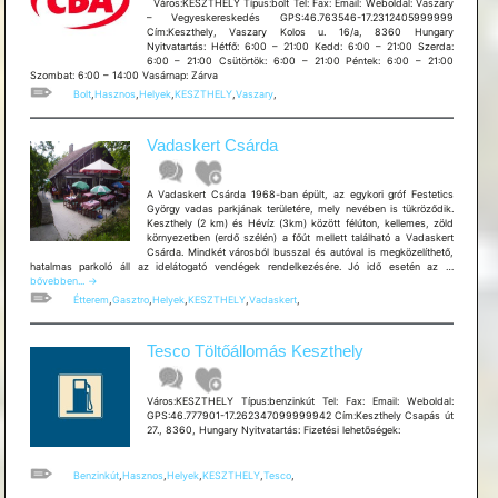
Város:KESZTHELY Típus:bolt Tel: Fax: Email: Weboldal: Vaszary
– Vegyeskereskedés GPS:46.763546-17.2312405999999
Cím:Keszthely, Vaszary Kolos u. 16/a, 8360 Hungary
Nyitvatartás: Hétfő: 6:00 – 21:00 Kedd: 6:00 – 21:00 Szerda:
6:00 – 21:00 Csütörtök: 6:00 – 21:00 Péntek: 6:00 – 21:00
Szombat: 6:00 – 14:00 Vasárnap: Zárva
Bolt
,
Hasznos
,
Helyek
,
KESZTHELY
,
Vaszary
,
Vadaskert Csárda
A Vadaskert Csárda 1968-ban épült, az egykori gróf Festetics
György vadas parkjának területére, mely nevében is tükröződik.
Keszthely (2 km) és Hévíz (3km) között félúton, kellemes, zöld
környezetben (erdő szélén) a főút mellett található a Vadaskert
Csárda. Mindkét városból busszal és autóval is megközelíthető,
Vadasker
hatalmas parkoló áll az idelátogató vendégek rendelkezésére. Jó idő esetén az …
Csárda
bővebben...
→
Étterem
,
Gasztro
,
Helyek
,
KESZTHELY
,
Vadaskert
,
Tesco Töltőállomás Keszthely
Város:KESZTHELY Típus:benzinkút Tel: Fax: Email: Weboldal:
GPS:46.777901-17.262347099999942 Cím:Keszthely Csapás út
27., 8360, Hungary Nyitvatartás: Fizetési lehetõségek:
Benzinkút
,
Hasznos
,
Helyek
,
KESZTHELY
,
Tesco
,