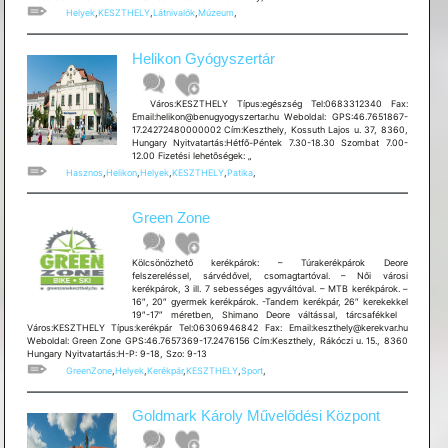
Helyek
,
KESZTHELY
,
Látnivalók
,
Múzeum
,
Helikon Gyógyszertár
Város:KESZTHELY Típus:egészség Tel:0683312340 Fax:
Email:helikon@benugyogyszertar.hu Weboldal: GPS:46.7651867-
17.24272480000002 Cím:Keszthely, Kossuth Lajos u. 37, 8360,
Hungary Nyitvatartás:Hétfő-Péntek 7.30-18.30 Szombat 7.00-
12.00 Fizetési lehetõségek: „
Hasznos
,
Helikon
,
Helyek
,
KESZTHELY
,
Patika
,
Green Zone
Kölcsönözhető kerékpárok: – Túrakerékpárok Deore
felszereléssel, sárvédővel, csomagtartóval. – Női városi
kerékpárok, 3 ill. 7 sebességes agyváltóval. – MTB kerékpárok. –
16″, 20″ gyermek kerékpárok. -Tandem kerékpár, 26″ kerekekkel
19″-17″ méretben, Shimano Deore váltással, tárcsafékkel
Város:KESZTHELY Típus:kerékpár Tel:06306946842 Fax: Email:keszthely@kerekvar.hu
Weboldal: Green Zone GPS:46.7657369-17.2476156 Cím:Keszthely, Rákóczi u. 15., 8360
Hungary Nyitvatartás:H-P: 9-18, Szo: 9-13
GreenZone
,
Helyek
,
Kerékpár
,
KESZTHELY
,
Sport
,
Goldmark Károly Művelődési Központ