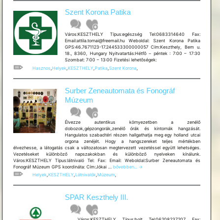
Szent Korona Patika
Város:KESZTHELY Típus:egészség Tel:0683314640 Fax:
Email:attila.tornai@freemail.hu Weboldal: Szent Korona Patika
GPS:46.7671123-17.244533300000057 Cím:Keszthely, Bem u.
18., 8360, Hungary Nyitvatartás:Hétfõ – péntek : 7:00 – 17:30
Szombat: 7:00 – 13:00 Fizetési lehetõségek:
Hasznos
,
Helyek
,
KESZTHELY
,
Patika
,
Szent Korona
,
Surber Zeneautomata és Fonográf
Múzeum
Élvezze autentikus környezetben a zenélő
dobozok,gépzongorák,zenélő órák és kintornák hangzását.
Hangulatos szabadtéri részen hallgathatja meg egy holland utcai
orgona zenéjét. Hogy a hangszereket teljes mértékben
élvezhesse, a látogatás csak a változatosan megtervezett vezetéssel együtt lehetséges.
Vezetéseket különböző napszakokban és különböző nyelveken kínálunk.
Város:KESZTHELY Típus:látnivaló Tel: Fax: Email: Weboldal:Surber Zeneautomata és
Surber
Fonográf Múzeum GPS koordináta: Cím:Jókai …
bővebben...
→
Zeneautomata
Helyek
,
KESZTHELY
,
Látnivalók
,
Múzeum
,
és
Fonográf
Múzeum
SPAR Keszthely III.
Város:KESZTHELY Típus:bolt Tel:06208237207 Fax: