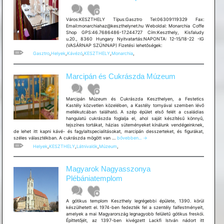
Város:KESZTHELY Típus:Gasztro Tel:06309119329 Fax:
Email:monarchiahaz@keszthelynet.hu Weboldal: Monarchia Coffe
Shop GPS:46.7686486-17.244727 Cím:Keszthely, Kisfaludy
u.20., 8360 Hungary Nyitvatartás:NAPONTA: 12-15/18-22 -IG
(VASÁRNAP SZÜNNAP) Fizetési lehetőségek:
Gasztro
,
Helyek
,
Kávézó
,
KESZTHELY
,
Monarchia
,
Marcipán és Cukrászda Múzeum
Marcipán Múzeum és Cukrászda Keszthelyen, a Festetics
Kastély közvetlen közelében, a Kastély tornyával szemben lévő
mellékutcában található. A szép épület első felét a családias
hangulatú cukrászda foglalja el, ahol saját készítésű könnyű,
tejszínes tortákat, házias süteményeket kínálunk vendégeinknek,
de lehet itt kapni kávé- és fagylaltspecialitásokat, marcipán desszerteket, és figurákat,
Marcipán
széles választékban. A cukrászda mögött van …
bővebben...
→
és
Helyek
,
KESZTHELY
,
Látnivalók
,
Múzeum
,
Cukrászda
Múzeum
Magyarok Nagyasszonya
Plébániatemplom
A gótikus templom Keszthely legrégebbi épülete, 1390. körül
készülhetett el. 1974-ben fedezték fel a szentély falfestményeit,
amelyek a mai Magyarország legnagyobb felületű gótikus freskói.
Építtetőjét, az 1397-ben kivégzett Lackfi István nádort itt