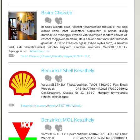
Bistro Classico
Itt nincs állandó étlap, viszont folyamatosan frissülő öt-hat napi
ajánlat közül lehet választani. Alapvetően a házias ízvilág
dominál, de mindegyik ételben van valamilyen modern csavar. Az
enteriőr még javában alakul, de a családbarát vonal már biztosan
garantált. A Bistro Classico egész évben nyitva tartó, a balatoni
telet esti filmvetítésekkel feldobó helyként szeretne üzemelni. Város:KESZTHELY
Bistro
Típus:gasztro …
bővebben...
→
Classico
Bistro Classico
,
Étterem
,
Gasztro
,
Helyek
,
KESZTHELY
,
Benzinkút Shell Keszthely
Város:KESZTHELY Típus:benzinkút Tel:0614363400 Fax: Email:
Weboldal: GPS:46.777901-17.262347099999942
Cím:Keszthely, Csapás út 27., 8360, Hungary Nyitvatartás:
Fizetési lehetõségek:
Benzinkút
,
Hasznos
,
Helyek
,
KESZTHELY
,
Shell
,
Benzinkút MOL Keszthely
Város:KESZTHELY Típus:benzinkút Tel:06703733451 Fax: Email:
Weboldal: GPS:46.7716498-17.259140900000034