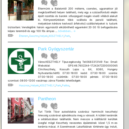
Éttermünk a Balatontól 200 méterre, csendes, ugyanakkor jól
megközelíthető helyen található, mely egy a századforduló elején
épült rozettás és barokk stílusjegyeit magán viselő villából alakult
ki. Környezetünkben több szálloda és panzió található,
melyekben kérésre kedvező árfekvésű szálláshelyeket is tudunk
biztosítani. Vendéglőnk három egymástól elkülöníthető egyenként 20-30 fő befogadására
Park
képes teremből és egy 100 fős árnyas …
bővebben...
→
Restaurant
Étterem
,
Gasztro
,
Helyek
,
KESZTHELY
,
Park
,
Park Gyógyszertár
Város:KESZTHELY Típus:egészség Tel:0683313149 Fax: Email:
Weboldal: GPS:46.7602244-17.242472200000065
Cím:Keszthely, Kossuth Lajos u. 64, 8360, Hungary
Nyitvatartás:hétfő: 07:30-18:00 kedd: 07:30-18:00 szerda:
07:30-18:00 csütörtök: 07:30-18:00 péntek: 07:30-18:00
szombat: 08:00-12:00 vasárnap: zárva Fizetési lehetõségek:
Hasznos
,
Helyek
,
KESZTHELY
,
Park
,
Patika
,
Pantheon
Turi Török Tibor autodidakta szobrász harmincöt keszthelyi
híresség szobrával ajándékozta meg a városát. A kültéri kerámiák
a sétálóutcában találhatók. Nem messze a kiállítástól kerültek
üvegfal mögé Keszthely nevezetes épületeinek közel 1,5 m-es
kerámia másai. A Szerelmesek Lakatfalának története úgy indult,