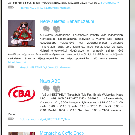
Nosztalgia
30 855 65 33 Fax: Email: Weboldal:Nosztalgia Múzeum Látványtár és …
bővebben...
→
Múzeum
Helyek
,
KESZTHELY
,
Látnivalók
,
Múzeum
,
Látványtár
és
Giccs
Népviseletes Babamúzeum
Múzeum
A Balaton fővárosában, Keszthelyen látható világ legnagyobb
népviseletes babamúzeuma, melyben a magyar népi kultúra
legszélesebb választékú népi viselettörténetet bemutató
miniatürizált ruhák sora tekinthető meg nemzetiségi és ipari,
kisipari öltözékekkel kiegészítve. A harmadik szinten lévő
tárolókban népi agrár és a kultikus építészet makettjei lelhetők fel. A kiállítás tematikájának
Népvisele
sarkalatos része a tájegységenként és népcsoportonként való rendszerezés: …
Babamúz
bővebben...
→
Helyek
,
KESZTHELY
,
Látnivalók
,
Múzeum
,
Nass ABC
Város:KESZTHELY Típus:bolt Tel: Fax: Email: Weboldal: Nass
ABC GPS:46.7608512-17.2421041999999 Cím:Keszthely,
Kossuth u. 101., 8360 Hungary Nyitvatartás: Hétfő: 6:00 – 21:00
Kedd: 6:00 – 21:00 Szerda: 6:00 – 21:00 Csütörtök: 6:00 –
21:00 Péntek: 6:00 – 21:00 Szombat: 6:00 – 21:00 Vasárnap:
Zárva
Bolt
,
Hasznos
,
Helyek
,
KESZTHELY
,
Nass
,
Monarchia Coffe Shop