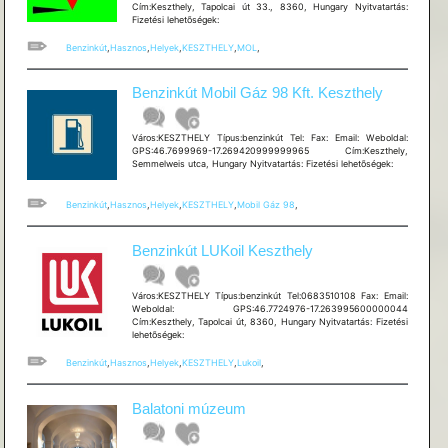
Cím:Keszthely, Tapolcai út 33., 8360, Hungary Nyitvatartás:
Fizetési lehetõségek:
Benzinkút
,
Hasznos
,
Helyek
,
KESZTHELY
,
MOL
,
Benzinkút Mobil Gáz 98 Kft. Keszthely
Város:KESZTHELY Típus:benzinkút Tel: Fax: Email: Weboldal:
GPS:46.7699969-17.269420999999965 Cím:Keszthely,
Semmelweis utca, Hungary Nyitvatartás: Fizetési lehetõségek:
Benzinkút
,
Hasznos
,
Helyek
,
KESZTHELY
,
Mobil Gáz 98
,
Benzinkút LUKoil Keszthely
Város:KESZTHELY Típus:benzinkút Tel:0683510108 Fax: Email:
Weboldal: GPS:46.7724976-17.263995600000044
Cím:Keszthely, Tapolcai út, 8360, Hungary Nyitvatartás: Fizetési
lehetõségek:
Benzinkút
,
Hasznos
,
Helyek
,
KESZTHELY
,
Lukoil
,
Balatoni múzeum