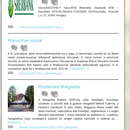
Város:KESZTHELY Típus:ATM Weboldal: Sberbank ATM –
Keszthely GPS:46.766402-17.2425252 Cím:Keszthely, Kossuth
L.u. 27., 8360 Hungary
ATM
,
Hasznos
,
Helyek
,
KESZTHELY
,
Római Kori romok
A IV. században épült római erődítményből ma a kapu, a háromhajós bazilika és az állami
raktár maradványainak felfalazott építményei látszanak. A római korban a provinciát
átszelő, az adriai Aquileiaból Aquincumba (Óbuda) és a Sopianae (Pécs) irányából Savaria
(Szombathely) felé haladó utak a fenékpusztai átkelőnél keresztezték egymást. A IV.
Római
században épült fel a fenékpusztai erőd. 433-tól …
bővebben...
→
Kori
Helyek
,
KESZTHELY
,
Látnivalók
,
vár
,
romok
Restaurant Margaréta
A Margaréta Étterem 1995-óta várja vendégeit, Keszthely
szívében, a turisták által is gyakran látogatott főtértől 5 percre, a
Festetics Kastélytól 10 perc sétára. Magyaros ételek mellet déli
ebéd menüvel, választékos étel kínálattal, vegetáriánus ( a vegán
étkezést kedvelőinek ) menü-ajánlattal és ételekkel is, családias
Restauran
hangulatban várja vendégeit.A balatoni és tengeri halakat kedvelők is találnak az …
Margarét
bővebben...
→
Étterem
,
Gasztro
,
Helyek
,
KESZTHELY
,
Margaréta
,