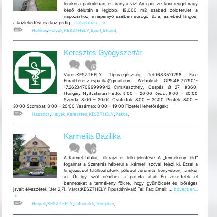
lerakni a parkolóban, és irány a víz! Ami persze kora reggel vagy
késő délután a legjobb. 19.000 m2 szabad zöldterület a
napozáshoz, a napernyő szélben susogó fűzfa, az ebéd lángos,
Keszthely
a közlekedési eszköz pedig …
bővebben...
→
Helikon
Helikon
,
Helyek
,
KESZTHELY
,
Sport
,
Strand
,
Strand
Keresztes Gyógyszertár
Város:KESZTHELY Típus:egészség Tel:0683510298 Fax:
Email:keresztespatika@gmail.com Weboldal: GPS:46.777901-
17.262347099999942 Cím:Keszthely, Csapás út 27, 8360,
Hungary Nyitvatartás:Hétfő: 8:00 – 20:00 Kedd: 8:00 – 20:00
Szerda: 8:00 – 20:00 Csütörtök: 8:00 – 20:00 Péntek: 8:00 –
20:00 Szombat: 8:00 – 20:00 Vasárnap: 8:00 – 19:00 Fizetési lehetõségek:
Hasznos
,
Helyek
,
Keresztes
,
KESZTHELY
,
Patika
,
Karmelita Bazilika
A Kármel bibliai, földrajzi és lelki jelentése. A „termékeny föld”
fogalmat a Szentírás héberül a „kármel” szóval fejezi ki. Ezzel a
kifejezéssel találkozhatunk például Jeremiás könyvében, amikor
az Úr így szól népéhez a próféta által: Én vezettelek el
benneteket a termékeny földre, hogy gyümölcsét és bőséges
Karmelita
javait élvezzétek (Jer 2,7). Város:KESZTHELY Típus:látnivaló Tel: Fax: Email: …
bővebben...
Bazilika
→
Helyek
,
KESZTHELY
,
Látnivalók
,
Templom
,