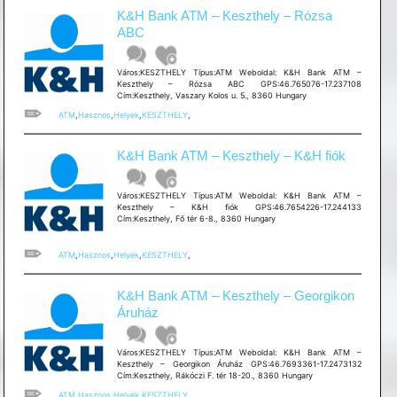
K&H Bank ATM – Keszthely – Rózsa
ABC
Város:KESZTHELY Típus:ATM Weboldal: K&H Bank ATM –
Keszthely – Rózsa ABC GPS:46.765076-17.237108
Cím:Keszthely, Vaszary Kolos u. 5., 8360 Hungary
ATM
,
Hasznos
,
Helyek
,
KESZTHELY
,
K&H Bank ATM – Keszthely – K&H fiók
Város:KESZTHELY Típus:ATM Weboldal: K&H Bank ATM –
Keszthely – K&H fiók GPS:46.7654226-17.244133
Cím:Keszthely, Fő tér 6-8., 8360 Hungary
ATM
,
Hasznos
,
Helyek
,
KESZTHELY
,
K&H Bank ATM – Keszthely – Georgikon
Áruház
Város:KESZTHELY Típus:ATM Weboldal: K&H Bank ATM –
Keszthely – Georgikon Áruház GPS:46.7693361-17.2473132
Cím:Keszthely, Rákóczi F. tér 18-20., 8360 Hungary
ATM
,
Hasznos
,
Helyek
,
KESZTHELY
,