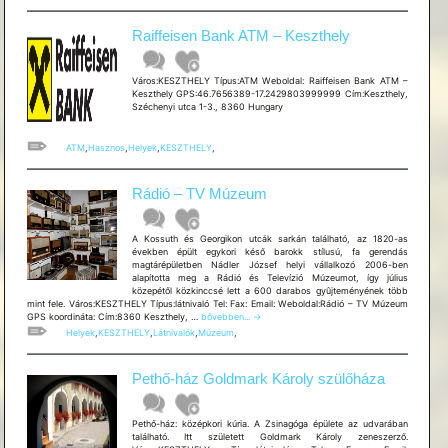
Raiffeisen Bank ATM – Keszthely
Város:KESZTHELY Típus:ATM Weboldal: Raiffeisen Bank ATM –
Keszthely GPS:46.7656389-17.2429803999999 Cím:Keszthely,
Széchenyi utca 1-3., 8360 Hungary
ATM
,
Hasznos
,
Helyek
,
KESZTHELY
,
Rádió – TV Múzeum
A Kossuth és Georgikon utcák sarkán található, az 1820-as
években épült egykori késő barokk stílusú, fa gerendás
magtárépületben Nádler József helyi vállalkozó 2006-ben
alapította meg a Rádió és Televízió Múzeumot, így július
közepétől közkinccsé lett a 600 darabos gyûjteményének több
mint fele. Város:KESZTHELY Típus:látnivaló Tel: Fax: Email: Weboldal:Rádió – TV Múzeum
Rádió
GPS koordináta: Cím:8360 Keszthely, …
bővebben...
→
–
Helyek
,
KESZTHELY
,
Látnivalók
,
Múzeum
,
TV
Múzeum
Pethő-ház Goldmark Károly szülőháza
Pethő-ház: középkori kúria. A Zsinagóga épülete az udvarában
található. Itt született Goldmark Károly zeneszerző.