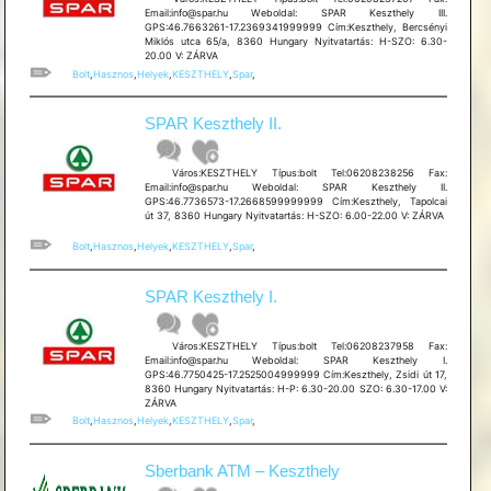
Email:info@spar.hu Weboldal: SPAR Keszthely III.
GPS:46.7663261-17.2369341999999 Cím:Keszthely, Bercsényi
Miklós utca 65/a, 8360 Hungary Nyitvatartás: H-SZO: 6.30-
20.00 V: ZÁRVA
Bolt
,
Hasznos
,
Helyek
,
KESZTHELY
,
Spar
,
SPAR Keszthely II.
Város:KESZTHELY Típus:bolt Tel:06208238256 Fax:
Email:info@spar.hu Weboldal: SPAR Keszthely II.
GPS:46.7736573-17.2668599999999 Cím:Keszthely, Tapolcai
út 37, 8360 Hungary Nyitvatartás: H-SZO: 6.00-22.00 V: ZÁRVA
Bolt
,
Hasznos
,
Helyek
,
KESZTHELY
,
Spar
,
SPAR Keszthely I.
Város:KESZTHELY Típus:bolt Tel:06208237958 Fax:
Email:info@spar.hu Weboldal: SPAR Keszthely I.
GPS:46.7750425-17.2525004999999 Cím:Keszthely, Zsidi út 17,
8360 Hungary Nyitvatartás: H-P: 6.30-20.00 SZO: 6.30-17.00 V:
ZÁRVA
Bolt
,
Hasznos
,
Helyek
,
KESZTHELY
,
Spar
,
Sberbank ATM – Keszthely