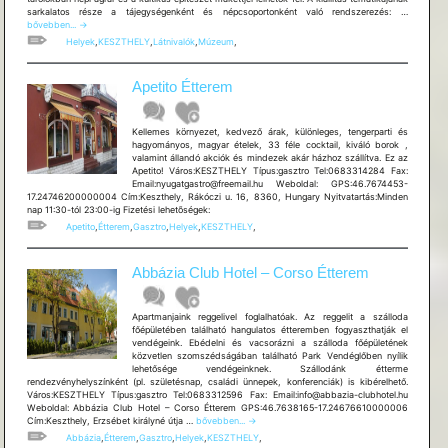
Babamúz
sarkalatos része a tájegységenként és népcsoportonként való rendszerezés: …
és
bővebben...
→
Csigapar
Helyek
,
KESZTHELY
,
Látnivalók
,
Múzeum
,
Apetito Étterem
Kellemes környezet, kedvező árak, különleges, tengerparti és
hagyományos, magyar ételek, 33 féle cocktail, kiváló borok ,
valamint állandó akciók és mindezek akár házhoz szállítva. Ez az
Apetito! Város:KESZTHELY Típus:gasztro Tel:0683314284 Fax:
Email:nyugatgastro@freemail.hu Weboldal: GPS:46.7674453-
17.24746200000004 Cím:Keszthely, Rákóczi u. 16, 8360, Hungary Nyitvatartás:Minden
nap 11:30-tól 23:00-ig Fizetési lehetõségek:
Apetito
,
Étterem
,
Gasztro
,
Helyek
,
KESZTHELY
,
Abbázia Club Hotel – Corso Étterem
Apartmanjaink reggelivel foglalhatóak. Az reggelit a szálloda
főépületében található hangulatos étteremben fogyaszthatják el
vendégeink. Ebédelni és vacsorázni a szálloda főépületének
közvetlen szomszédságában található Park Vendéglőben nyílik
lehetősége vendégeinknek. Szállodánk étterme
rendezvényhelyszínként (pl. születésnap, családi ünnepek, konferenciák) is kibérelhető.
Város:KESZTHELY Típus:gasztro Tel:0683312596 Fax: Email:info@abbazia-clubhotel.hu
Weboldal: Abbázia Club Hotel – Corso Étterem GPS:46.7638165-17.24676610000006
Abbázia
Cím:Keszthely, Erzsébet királyné útja …
bővebben...
→
Club
Abbázia
,
Étterem
,
Gasztro
,
Helyek
,
KESZTHELY
,
Hotel