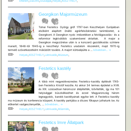
Étterem
,
Gasztro
,
Giuseppe
,
Helyek
,
KESZTHELY
,
Georgikon Majormúzeum
Tolnai Festetics György gróf 1797-ben Keszthelyen Európában
elsőként alapított önálló agrárfelsőoktatási tanintézetet, a
Georgikont. A Georgikon nyolc intézetében a felvilágosodás- és a
reformkor legkiválóbb szakemberei oktattak. A major a
Georgikon megszűnése után is a korszerű gazdálkodás színtere
maradt, 1848-tól 1945-ig a keszthelyi Festetics uradalom részeként, majd 1970-ig
Georgikon
termelő szövetkezetként működött tovább. A majort körbeépülte a …
bővebben...
→
Majormúzeum
Helyek
,
KESZTHELY
,
Látnivalók
,
Múzeum
,
Festetics kastély
A több mint negyedévezredes Festetics-kastély építését 1745-
ben Festetics Kristóf kezdte. Az akkor 34 termes épületet a XVIII.
és XIX. században háromszor átépítették, bővítették, így ma 101
helyiséggel büszkélkedhet és ezzel Magyarország három
legnagyobb, barokk kastélyainak egyike lett. A Festetics-kastély
ma múzeum és konferencia központ. A kastély parkjába a díszes főkapun juthatunk be. Az
Festetics
előkertet vadgesztenyefák, …
bővebben...
→
kastély
Helyek
,
KESZTHELY
,
Látnivalók
,
Műemlék
,
Festetics Imre Állatpark