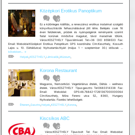
Középkori Erotikus Panoptikum
Ez a különleges kiállítás, a reneszánsz erotikus irodalmat szolgáló
könyvillusztrációk felhasználásával jött létre. Belépés csak 16
éven felülieknek, prűdek és nyárspolgárok reményeink szerint
fiatal korúnak minősítve magukat, távol maradnak tőlünk.
Város:KESZTHELY Típus:látnivaló Tel:+36 (30) 8556533 Fax:
Email: Weboldal:Középkori Erotikus Patoptikum GPS koordináta: Cím:Keszthely, Kossuth
Középkori
Lajos u. 10. (Sétálóutca) Nyitvatartás:Nyári (május 1 – szeptember 30.) időszak …
Erotikus
bővebben...
→
Panoptik
Helyek
,
KESZTHELY
,
Látnivalók
,
Múzeum
,
Korona Restaurant
Magyaros, Nemzetközi. Vegetáriánus ételek, Diétás – wellness
ételek. Város:KESZTHELY Típus:gasztro Tel:0683314338 Fax:
Email: Weboldal: GPS:46.76842-17.261367000000064
Cím:Keszthely, Móra Ferenc utca 52., 8360, Hungary
Nyitvatartás: Fizetési lehetõségek:
Étterem
,
Gasztro
,
Helyek
,
KESZTHELY
,
Korona
,
Kiscsíkos ABC
Város:KESZTHELY Típus:bolt Tel: Fax: Email: Weboldal: