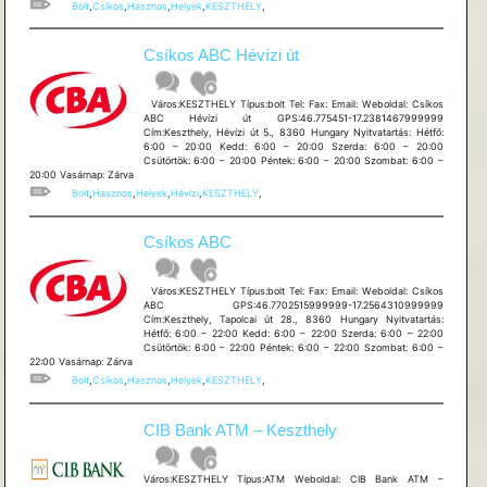
Bolt
,
Csíkos
,
Hasznos
,
Helyek
,
KESZTHELY
,
Csíkos ABC Hévízi út
Város:KESZTHELY Típus:bolt Tel: Fax: Email: Weboldal: Csíkos
ABC Hévízi út GPS:46.775451-17.2381467999999
Cím:Keszthely, Hévízi út 5., 8360 Hungary Nyitvatartás: Hétfő:
6:00 – 20:00 Kedd: 6:00 – 20:00 Szerda: 6:00 – 20:00
Csütörtök: 6:00 – 20:00 Péntek: 6:00 – 20:00 Szombat: 6:00 –
20:00 Vasárnap: Zárva
Bolt
,
Hasznos
,
Helyek
,
Hévízi
,
KESZTHELY
,
Csíkos ABC
Város:KESZTHELY Típus:bolt Tel: Fax: Email: Weboldal: Csíkos
ABC GPS:46.7702515999999-17.2564310999999
Cím:Keszthely, Tapolcai út 28., 8360 Hungary Nyitvatartás:
Hétfő: 6:00 – 22:00 Kedd: 6:00 – 22:00 Szerda: 6:00 – 22:00
Csütörtök: 6:00 – 22:00 Péntek: 6:00 – 22:00 Szombat: 6:00 –
22:00 Vasárnap: Zárva
Bolt
,
Csíkos
,
Hasznos
,
Helyek
,
KESZTHELY
,
CIB Bank ATM – Keszthely
Város:KESZTHELY Típus:ATM Weboldal: CIB Bank ATM –