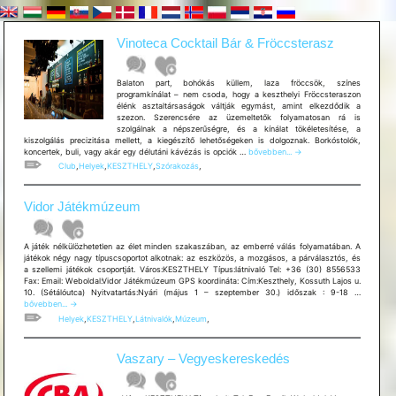
Vinoteca Cocktail Bár & Fröccsterasz
Balaton part, bohókás küllem, laza fröccsök, színes
programkínálat – nem csoda, hogy a keszthelyi Fröccsteraszon
élénk asztaltársaságok váltják egymást, amint elkezdődik a
szezon. Szerencsére az üzemeltetők folyamatosan rá is
szolgálnak a népszerűségre, és a kínálat tökéletesítése, a
kiszolgálás precizitása mellett, a kiegészítő lehetőségeken is dolgoznak. Borkóstolók,
Vinoteca
koncertek, buli, vagy akár egy délutáni kávézás is opciók …
bővebben...
→
Cocktail
Club
,
Helyek
,
KESZTHELY
,
Szórakozás
,
Bár
&
Fröccsterasz
Vidor Játékmúzeum
A játék nélkülözhetetlen az élet minden szakaszában, az emberré válás folyamatában. A
játékok négy nagy típuscsoportot alkotnak: az eszközös, a mozgásos, a párválasztós, és
a szellemi játékok csoportját. Város:KESZTHELY Típus:látnivaló Tel: +36 (30) 8556533
Fax: Email: Weboldal:Vidor Játékmúzeum GPS koordináta: Cím:Keszthely, Kossuth Lajos u.
Vidor
10. (Sétálóutca) Nyitvatartás:Nyári (május 1 – szeptember 30.) időszak : 9-18 …
Játékmú
bővebben...
→
Helyek
,
KESZTHELY
,
Látnivalók
,
Múzeum
,
Vaszary – Vegyeskereskedés