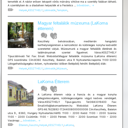
temették el. A nádor erősen lekopott vörös márvány sírköve ma a szentély falában látható.
Magyarok
A szentélyben és a diadalíven helyezték el a Festetics …
bővebben...
→
Nagyasszonya
Helyek
,
KESZTHELY
,
Látnivalók
,
Templom
,
Plébániatemplom
Magyar feltalálók múzeuma (LaKoma
étterem)
Keszthely belvárosában, mediterrán hangulatú
kerthelyiségünkben a nemzetközi és különleges konyha kedvelőit
szeretettel várjuk. Múzeumunk a magyar feltalálók életének és
találmányainak szentel figyelmet. Város:KESZTHELY
Típus:látnivaló Tel: Fax: Email: Weboldal:Magyar feltalálók múzeuma (LaKoma étterem)
GPS koordináta: Cím:8360 Keszthely, Balaton utca 9 Nyitvatartás:naponta 11:00-22:00
Látogathatóság:egész évben, nyitvatartási időben Belépődíj felnőtt: Belépődíj diák:
Helyek
,
KESZTHELY
,
Látnivalók
,
Múzeum
,
LaKoma Étterem
A LaKoma étterem várja a francia és a magyar konyha
jellegzetességeire, különlegességeire vágyó kedves vendégeit.
Város:KESZTHELY Típus:gasztro Tel:0683319400 Fax:
Email:info@lakomaetterem.hu Weboldal: LaKoma Étterem
GPS:46.7622692-17.244008000000008 Cím:Keszthely, Balaton
utca 9., 8360, Hungary Nyitvatartás:Hétfő: 11:00 – 22:00 Kedd: 11:00 – 22:00 Szerda:
11:00 – 22:00 Csütörtök: 11:00 – 22:00 Péntek: 11:00 – 22:00 Szombat: 11:00 – 22:00
LaKoma
Vasárnap: …
bővebben...
→
Étterem
Étterem
,
Gasztro
,
Helyek
,
KESZTHELY
,
LaKoma
,