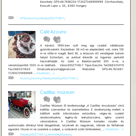
Keszthely GPS:46.7656234-17.2427348999999 Cím:Keszthely,
Kossuth Lajos u. 35., 8360 Hungary
ATM
,
Hasznos
,
Helyek
,
KESZTHELY
,
Café Azzurro
A kávézó 1995-ben nyílt meg egy családi vállalkozás
gyümölcseként. Kezdetben 36 m2-es alapterületű volt, mára 120
m-re nőtte ki magát. Bent 50, a teraszon 40 vendégnek tudunk
helyet biztosítani, az autóval érkezők az ingyenes parkolót
használhatják. Az üzlet a Balaton-parttól 200 m-re, a
városközponttól 1000 m-re található. Város:KESZTHELY Típus:Gasztro Tel:0683314115
Fax:0683311843 Email:cafe.azzurro@gmail.com Weboldal: GPS:46.763481-
Café
17.2510721999999 …
bővebben...
→
Azzurro
Azzurro
,
Gasztro
,
Helyek
,
Kávézó
,
KESZTHELY
,
Cadillac múzeum
Cadillac Múzeum fő tevékenysége „A Cadillac évszázada” című
kiállítás szervezése és üzemeltetése. E tevékenység mellett a
kiállított autók kölcsönzése esküvőkre, céges-és családi
rendezvényekre, legény-és leánybúcsúkra, igény szerint
városnézésre. A Cadillac Múzeum komplex vizuális és
audiovizuális élményt kínál látogatóinak, kicsiknek és nagyoknak, nőknek és férfiaknak
Cadillac
egyaránt. Hiszen ki ne szeretné a szépet, a sztárokról szóló történeteket, …
bővebben...
→
múzeum
Helyek
,
KESZTHELY
,
Látnivalók
,
Múzeum
,