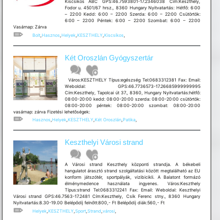
Kiscsíkos ABC GPS:46.7593801-17.2346038 Cím:Keszthely,
Fodor u. 4501/67 hrsz., 8360 Hungary Nyitvatartás: Hétfő: 6:00
– 22:00 Kedd: 6:00 – 22:00 Szerda: 6:00 – 22:00 Csütörtök:
6:00 – 22:00 Péntek: 6:00 – 22:00 Szombat: 6:00 – 22:00
Vasárnap: Zárva
Bolt
,
Hasznos
,
Helyek
,
KESZTHELY
,
Kiscsíkos
,
Két Oroszlán Gyógyszertár
Város:KESZTHELY Típus:egészség Tel:0683312381 Fax: Email:
Weboldal: GPS:46.7736573-17.26685999999995
Cím:Keszthely, Tapolcai út 37., 8360, Hungary Nyitvatartás:hétfő:
08:00-20:00 kedd: 08:00-20:00 szerda: 08:00-20:00 csütörtök:
08:00-20:00 péntek: 08:00-20:00 szombat: 08:00-20:00
vasárnap: zárva Fizetési lehetõségek:
Hasznos
,
Helyek
,
KESZTHELY
,
Két Oroszlán
,
Patika
,
Keszthelyi Városi strand
A Városi strand Keszthely központi strandja. A békebeli
hangulatot árasztó strand szolgáltatási között megtalálható az EU
konform játszótér, sportpályák, vizibicikli. A Balatont formázó
élménymedence használata ingyenes. Város:Keszthely
Típus:strand Tel:0683312241 Fax: Email: Weboldal: Keszthelyi
Városi strand GPS:46.7563-17.2481 Cím:Keszthely, Csík Ferenc stny., 8360 Hungary
Nyitvatartás:8.30-19.00 Belépődíj felnőtt:800,- Ft Belépődíj diák:560,- Ft
Helyek
,
KESZTHELY
,
Sport
,
Strand
,
városi
,