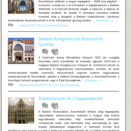
Keszthelyen található a megye legrégebbi – 1898-ban alapított –
múzeuma mutatja be a tó környékén a legteljesebben a Balaton
történetét, a tó körül élt emberek világát, a halászat, a hajózás és
fürdőélet emlékeit. Az emelet 11 termében tematikus kiállítás
ismerteti meg a látogatót a Balaton kialakulásával. Látványos
Balatoni
diorámákban tanulmányozható a tó és környékének gazdag növény- …
bővebben...
→
múzeum
Helyek
,
KESZTHELY
,
Látnivalók
,
Múzeum
,
Balaton Kongresszusi Központ és
Színház
A Goldmark Károly Művelődési Központ 1952 óta szolgálja
Keszthely város művelődési és kulturális igényeit. 2002-ben a
megújult Balaton Kongresszusi Központ és Színházzal bővült az
intézmény. A hagyományos közművelődési, színházi, és zenei
rendezvényeink mellett szervezői, társszervezői vagyunk számos nagyszabású
rendezvénynek és fesztiválnak, például a Helikoni Ünnepségeknek, a KeszthelyFestnek, a
Balaton
Keszthelyi Adventi programoknak vagy a Zalai Borcégérnek. …
bővebben...
→
Kongresszusi
Balaton
,
Helyek
,
KESZTHELY
,
Színház
,
Szórakozás
,
Központ
és
Színház
Babamúzeum és Csigaparlament
A Balaton fővárosában, Keszthelyen látható világ legnagyobb
népviseletes babamúzeuma, melyben a magyar népi kultúra
legszélesebb választékú népi viselettörténetet bemutató
miniatürizált ruhák sora tekinthető meg nemzetiségi és ipari,
kisipari öltözékekkel kiegészítve. A harmadik szinten lévő
tárolókban népi agrár és a kultikus építészet makettjei lelhetők fel. A kiállítás tematikájának