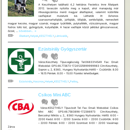
A Keszthelyen található 4,2 hektáros Festetics Imre Állatpark
2012. tavaszán nyitotta meg a kapuit, ahol manapság már
ritkaságszámba menő magyar állatfajokat, valamint különféle
vadfajokat mutatunk be. Láthatók itt őshonos
szarvasmarhafajták, juhfajták, lófajták, sertésfajták, nemesített
magyar kecske, magyar szamár, magyar tyúkfélék, pulykafélék, víziszárnyasok, magyar
fodros tollú lúd, gyöngytyúk, kutyafajták. A hazai vadfajok közül például gímszarvassal,
Festetics
őzzel, …
bővebben...
→
Imre
Állatkert
,
Helyek
,
KESZTHELY
,
Látnivalók
,
Állatpark
Ezüstsirály Gyógyszertár
Város:Keszthely Típus:egészség Tel:0683314549 Fax: Email:
Weboldal: GPS:46.772673-17.241225999999983 Cím:Keszthely,
Sopron u. 2, 8360, Hungary Nyitvatartás:Hétfő – Csütörtök: 8.00
– 16.15 Péntek: 8.00 – 15.00 Fizetési lehetõségek:
Ezüstsirály
,
Hasznos
,
Helyek
,
KESZTHELY
,
Patika
,
Csíkos Mini ABC
Város:KESZTHELY Típus:bolt Tel: Fax: Email: Weboldal: Csíkos
Mini ABC GPS:46.7583896-17.2386973 Cím:Keszthely,
Bercsényi Miklós u. 2., 8360 Hungary Nyitvatartás: Hétfő: 6:00 –
22:00 Kedd: 6:00 – 22:00 Szerda: 6:00 – 22:00 Csütörtök: 6:00
– 22:00 Péntek: 6:00 – 22:00 Szombat: 6:00 – 22:00 Vasárnap:
Zárva