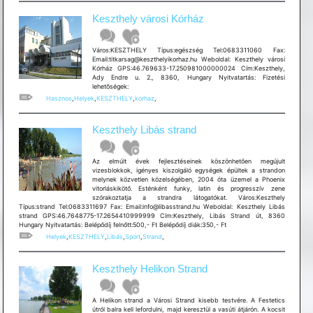
Keszthely városi Kórház
Város:KESZTHELY Típus:egészség Tel:0683311060 Fax:
Email:titkarsag@keszthelyikorhaz.hu Weboldal: Keszthely városi
Kórház GPS:46.769633-17.250981000000024 Cím:Keszthely,
Ady Endre u. 2., 8360, Hungary Nyitvatartás: Fizetési
lehetõségek:
Hasznos
,
Helyek
,
KESZTHELY
,
korhaz
,
Keszthely Libás strand
Az elmúlt évek fejlesztéseinek köszönhetően megújult
vizesblokkok, igényes kiszolgáló egységek épültek a strandon
melynek közvetlen közelségében, 2004 óta üzemel a Phoenix
vitorláskikötő. Esténként funky, latin és progresszív zene
szórakoztatja a strandra látogatókat. Város:Keszthely
Típus:strand Tel:0683311697 Fax: Email:info@libasstrand.hu Weboldal: Keszthely Libás
strand GPS:46.7648775-17.2654410999999 Cím:Keszthely, Libás Strand út, 8360
Hungary Nyitvatartás: Belépődíj felnőtt:500,- Ft Belépődíj diák:350,- Ft
Helyek
,
KESZTHELY
,
Libás
,
Sport
,
Strand
,
Keszthely Helikon Strand
A Helikon strand a Városi Strand kisebb testvére. A Festetics
útról balra kell lefordulni, majd keresztül a vasúti átjárón. A kocsit