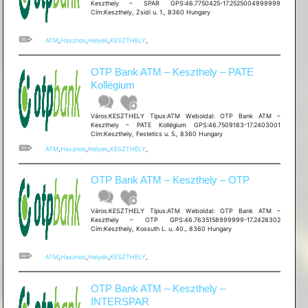
Keszthely – SPAR GPS:46.7750425-17.2525004999999
Cím:Keszthely, Zsidi u. 1., 8360 Hungary
ATM
,
Hasznos
,
Helyek
,
KESZTHELY
,
OTP Bank ATM – Keszthely – PATE
Kollégium
Város:KESZTHELY Típus:ATM Weboldal: OTP Bank ATM –
Keszthely – PATE Kollégium GPS:46.7509183-17.2403001
Cím:Keszthely, Festetics u. 5., 8360 Hungary
ATM
,
Hasznos
,
Helyek
,
KESZTHELY
,
OTP Bank ATM – Keszthely – OTP
Város:KESZTHELY Típus:ATM Weboldal: OTP Bank ATM –
Keszthely – OTP GPS:46.7635158999999-17.2428302
Cím:Keszthely, Kossuth L. u. 40., 8360 Hungary
ATM
,
Hasznos
,
Helyek
,
KESZTHELY
,
OTP Bank ATM – Keszthely –
INTERSPAR