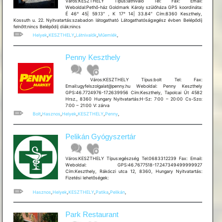
Város:KESZTHELY Típus:látnivaló Tel: Fax: Email:
Weboldal:Pethő-ház Goldmark Károly szülőháza GPS koordináta:
É 46° 45| 59.13″ , K 17° 14| 33.84″ Cím:8360 Keszthely,
Kossuth u. 22. Nyitvatartás:szabadon látogatható Látogathatóság:egész évben Belépődíj
felnőtt:nincs Belépődíj diák:nincs
Helyek
,
KESZTHELY
,
Látnivalók
,
Műemlék
,
Penny Keszthely
Város:KESZTHELY Típus:bolt Tel: Fax:
Email:ugyfelszolgalat@penny.hu Weboldal: Penny Keszthely
GPS:46.7724976-17.2639956 Cím:Keszthely, Tapolcai Út 4582
Hrsz., 8360 Hungary Nyitvatartás:H-Sz: 7:00 – 20:00 Cs-Szo:
7:00 – 21:00 V: zárva
Bolt
,
Hasznos
,
Helyek
,
KESZTHELY
,
Penny
,
Pelikán Gyógyszertár
Város:KESZTHELY Típus:egészség Tel:0683312239 Fax: Email:
Weboldal: GPS:46.7677518-17.247349499999927
Cím:Keszthely, Rákóczi utca 12, 8360, Hungary Nyitvatartás:
Fizetési lehetõségek:
Hasznos
,
Helyek
,
KESZTHELY
,
Patika
,
Pelikán
,
Park Restaurant