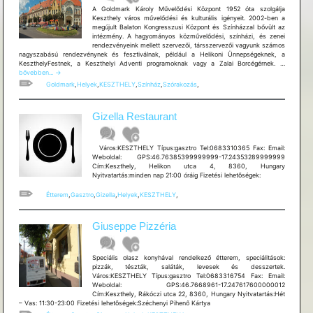
A Goldmark Károly Művelődési Központ 1952 óta szolgálja
Keszthely város művelődési és kulturális igényeit. 2002-ben a
megújult Balaton Kongresszusi Központ és Színházzal bővült az
intézmény. A hagyományos közművelődési, színházi, és zenei
rendezvényeink mellett szervezői, társszervezői vagyunk számos
nagyszabású rendezvénynek és fesztiválnak, például a Helikoni Ünnepségeknek, a
Goldmark
KeszthelyFestnek, a Keszthelyi Adventi programoknak vagy a Zalai Borcégérnek. …
Károly
bővebben...
→
Művelődé
Goldmark
,
Helyek
,
KESZTHELY
,
Színház
,
Szórakozás
,
Központ
Gizella Restaurant
Város:KESZTHELY Típus:gasztro Tel:0683310365 Fax: Email:
Weboldal: GPS:46.76385399999999-17.24353289999999
Cím:Keszthely, Helikon utca 4, 8360, Hungary
Nyitvatartás:minden nap 21:00 óráig Fizetési lehetõségek:
Étterem
,
Gasztro
,
Gizella
,
Helyek
,
KESZTHELY
,
Giuseppe Pizzéria
Speciális olasz konyhával rendelkező étterem, speciálitások:
pizzák, tészták, saláták, levesek és desszertek.
Város:KESZTHELY Típus:gasztro Tel:0683316754 Fax: Email:
Weboldal: GPS:46.7668961-17.247617600000012
Cím:Keszthely, Rákóczi utca 22, 8360, Hungary Nyitvatartás:Hét
– Vas: 11:30-23:00 Fizetési lehetõségek:Széchenyi Pihenő Kártya