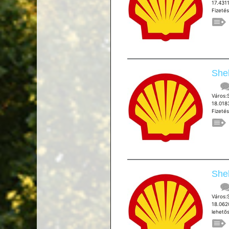
17.431
Fizetés
Shel
Város
18.018
Fizetés
Shel
Város:
18.062
lehetõ