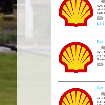
Város:
GPS:46
8648, 
Bala
Benz
Város:
GPS:46
Hungar
Benz
Város:
GPS:46