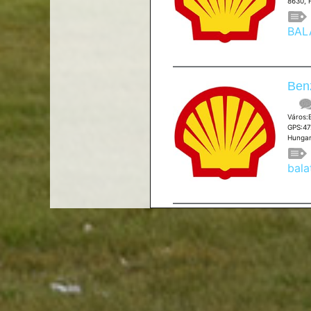
8630, 
BAL
Benz
Város:
GPS:47
Hungar
bala