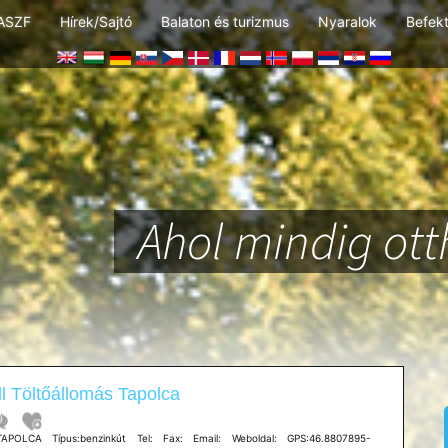
ASZF
Hírek/Sajtó
Balaton és turizmus
Nyaralok
Befek
Ahol mindig ot
l Töltőállomás Tapolca
TAPOLCA Típus:benzinkút Tel: Fax: Email: Weboldal: GPS:46.8807895-