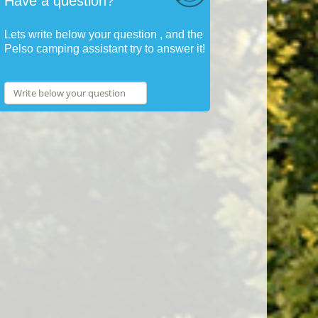
Have a question?
Lets write below your question , and the
Pelso camping assistant try to answer it!