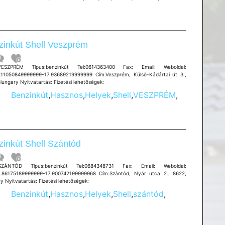
zinkút Shell Veszprém
:VESZPRÉM Típus:benzinkút Tel:0614363400 Fax: Email: Weboldal:
.11050849999999-17.93689219999999 Cím:Veszprém, Külső-Kádártai út 3.,
Hungary Nyitvatartás: Fizetési lehetõségek:
Benzinkút
,
Hasznos
,
Helyek
,
Shell
,
VESZPRÉM
,
inkút Shell Szántód
:SZÁNTÓD Típus:benzinkút Tel:0684348731 Fax: Email: Weboldal:
.86175189999999-17.900742199999968 Cím:Szántód, Nyár utca 2., 8622,
y Nyitvatartás: Fizetési lehetõségek:
Benzinkút
,
Hasznos
,
Helyek
,
Shell
,
szántód
,