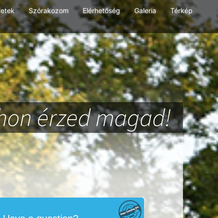
tetek
Szórakozom
Elérhetőség
Galeria
Térkép
thon érzed magad!