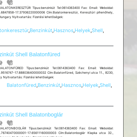
BALATONKERESZTÚR Típus:benzinkút Tel:0614363400 Fax: Email: Weboldal:
.6847858-17.37936220000006 Cím:Balatonkeresztúr, Keresztúri pihenőhely,
Hungary Nyitvatartás: Fizetési lehetõségek:
tonkeresztúr
,
Benzinkút
,
Hasznos
,
Helyek
,
Shell
,
inkút Shell Balatonfüred
BALATONFÜRED Típus:benzinkút Tel:0614363400 Fax: Email: Weboldal:
.9516747-17.888036400000032 Cím:Balatonfüred, Széchenyi utca 11., 8230,
y Nyitvatartás: Fizetési lehetõségek:
Balatonfüred
,
Benzinkút
,
Hasznos
,
Helyek
,
Shell
,
inkút Shell Balatonboglár
BALATONBOGLÁR Típus:benzinkút Tel:0614363400 Fax: Email: Weboldal:
.76740470000001-17.65611160000003 Cím:Balatonboglár Klapka utca 32.,