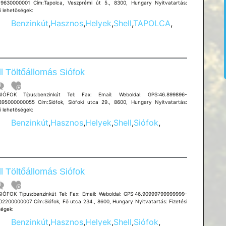
19630000001 Cím:Tapolca, Veszprémi út 5., 8300, Hungary Nyitvatartás:
i lehetõségek:
Benzinkút
,
Hasznos
,
Helyek
,
Shell
,
TAPOLCA
,
l Töltőállomás Siófok
:SIÓFOK Típus:benzinkút Tel: Fax: Email: Weboldal: GPS:46.899896-
395000000055 Cím:Siófok, Siófoki utca 29., 8600, Hungary Nyitvatartás:
i lehetõségek:
Benzinkút
,
Hasznos
,
Helyek
,
Shell
,
Siófok
,
l Töltőállomás Siófok
SIÓFOK Típus:benzinkút Tel: Fax: Email: Weboldal: GPS:46.90999799999999-
02200000007 Cím:Siófok, Fő utca 234., 8600, Hungary Nyitvatartás: Fizetési
ségek:
Benzinkút
,
Hasznos
,
Helyek
,
Shell
,
Siófok
,