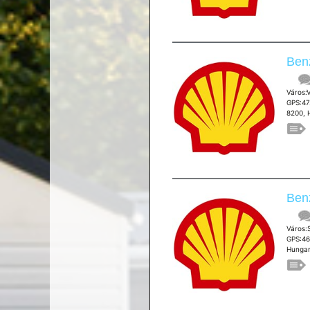
Ben
Város
GPS:47
8200, 
Benz
Város
GPS:46
Hungar