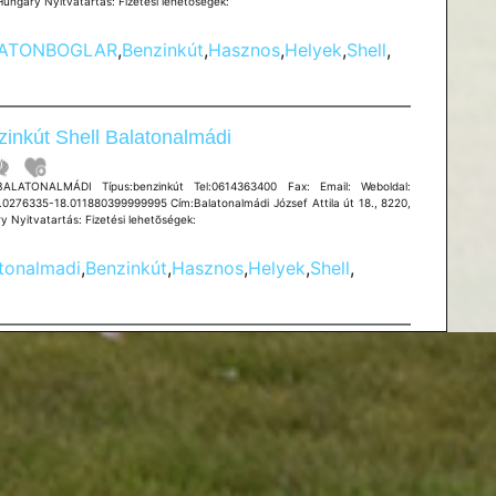
Hungary Nyitvatartás: Fizetési lehetõségek:
ATONBOGLAR
,
Benzinkút
,
Hasznos
,
Helyek
,
Shell
,
inkút Shell Balatonalmádi
BALATONALMÁDI Típus:benzinkút Tel:0614363400 Fax: Email: Weboldal:
.0276335-18.011880399999995 Cím:Balatonalmádi József Attila út 18., 8220,
y Nyitvatartás: Fizetési lehetõségek:
tonalmadi
,
Benzinkút
,
Hasznos
,
Helyek
,
Shell
,