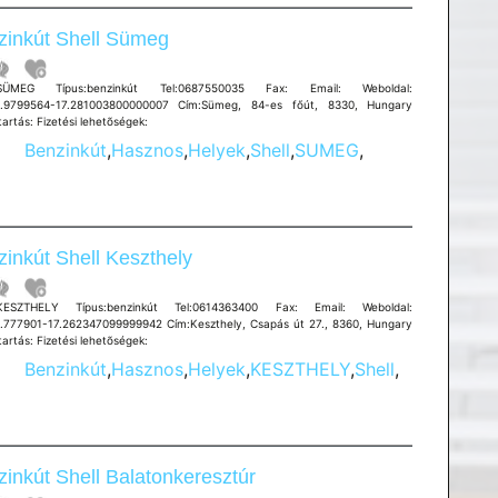
zinkút Shell Sümeg
:SÜMEG Típus:benzinkút Tel:0687550035 Fax: Email: Weboldal:
6.9799564-17.281003800000007 Cím:Sümeg, 84-es főút, 8330, Hungary
artás: Fizetési lehetõségek:
Benzinkút
,
Hasznos
,
Helyek
,
Shell
,
SUMEG
,
inkút Shell Keszthely
:KESZTHELY Típus:benzinkút Tel:0614363400 Fax: Email: Weboldal:
.777901-17.262347099999942 Cím:Keszthely, Csapás út 27., 8360, Hungary
artás: Fizetési lehetõségek:
Benzinkút
,
Hasznos
,
Helyek
,
KESZTHELY
,
Shell
,
inkút Shell Balatonkeresztúr