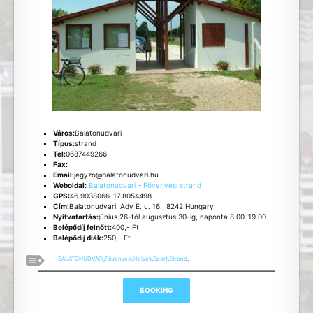
Város:
Balatonudvari
Típus:
strand
Tel:
0687449266
Fax:
Email:
jegyzo@balatonudvari.hu
Weboldal:
Balatonudvari – Fövenyesi strand
GPS:
46.9038066-17.8054498
Cím:
Balatonudvari, Ady E. u. 16., 8242 Hungary
Nyitvatartás:
június 26-tól augusztus 30-ig, naponta 8.00-19.00
Belépődíj felnőtt:
400,- Ft
Belépődíj diák:
250,- Ft
BALATONUDVARI
,
Fövenyesi
,
Helyek
,
Sport
,
Strand
,