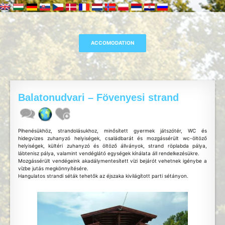
Balatonudvari – Fövenyesi strand
Pihenésükhöz, strandolásukhoz, minősített gyermek játszótér, WC és
hidegvizes zuhanyzó helyiségek, családbarát és mozgássérült wc-öltöző
helyiségek, kültéri zuhanyzó és öltöző állványok, strand röplabda pálya,
lábtenisz pálya, valamint vendéglátó egységek kínálata áll rendelkezésükre.
Mozgássérült vendégeink akadálymentesített vízi bejárót vehetnek igénybe a
vízbe jutás megkönnyítésére.
Hangulatos strandi séták tehetők az éjszaka kivilágított parti sétányon.