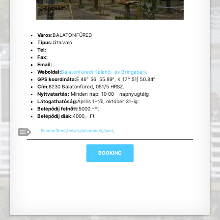
Város:
BALATONFÜRED
Típus:
látnivaló
Tel:
Fax:
Email:
Weboldal:
Balatonfüredi Kaland- és Bringapark
GPS koordináta:
É 46° 56| 55.89″, K 17° 51| 50.84″
Cím:
8230 Balatonfüred, 051/5 HRSZ.
Nyitvatartás:
Minden nap: 10:00 – napnyugtáig
Látogathatóság:
Április 1-től, október 31-ig:
Belépődíj felnőtt:
5000,-Ft
Belépődíj diák:
4000,- Ft
Balatonfüred
,
Helyek
,
Kalandpark
,
Sport
,