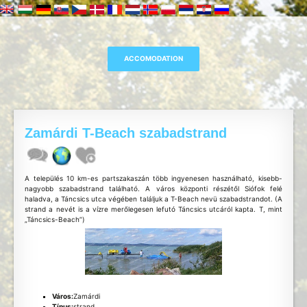
Zamárdi T-Beach szabadstrand
A település 10 km-es partszakaszán több ingyenesen használható, kisebb-
nagyobb szabadstrand található. A város központi részétől Siófok felé
haladva, a Táncsics utca végében találjuk a T-Beach nevü szabadstrandot. (A
strand a nevét is a vízre merőlegesen lefutó Táncsics utcáról kapta. T, mint
„Táncsics-Beach”)
Város:
Zamárdi
Típus:
strand