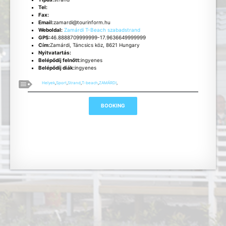
Tel:
Fax:
Email:
zamardi@tourinform.hu
Weboldal:
Zamárdi T-Beach szabadstrand
GPS:
46.8888709999999-17.9636649999999
Cím:
Zamárdi, Táncsics köz, 8621 Hungary
Nyitvatartás:
Belépődíj felnőtt:
ingyenes
Belépődíj diák:
ingyenes
Helyek
,
Sport
,
Strand
,
T-beach
,
ZAMÁRDI
,