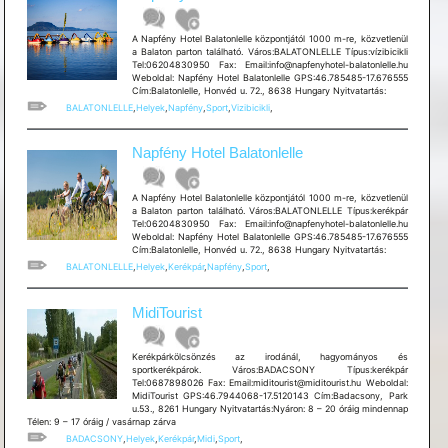
A Napfény Hotel Balatonlelle központjától 1000 m-re, közvetlenül
a Balaton parton található. Város:BALATONLELLE Típus:vízibicikli
Tel:06204830950 Fax: Email:info@napfenyhotel-balatonlelle.hu
Weboldal: Napfény Hotel Balatonlelle GPS:46.785485-17.676555
Cím:Balatonlelle, Honvéd u. 72., 8638 Hungary Nyitvatartás:
BALATONLELLE
,
Helyek
,
Napfény
,
Sport
,
Vizibicikli
,
Napfény Hotel Balatonlelle
A Napfény Hotel Balatonlelle központjától 1000 m-re, közvetlenül
a Balaton parton található. Város:BALATONLELLE Típus:kerékpár
Tel:06204830950 Fax: Email:info@napfenyhotel-balatonlelle.hu
Weboldal: Napfény Hotel Balatonlelle GPS:46.785485-17.676555
Cím:Balatonlelle, Honvéd u. 72., 8638 Hungary Nyitvatartás:
BALATONLELLE
,
Helyek
,
Kerékpár
,
Napfény
,
Sport
,
MidiTourist
Kerékpárkölcsönzés az irodánál, hagyományos és
sportkerékpárok. Város:BADACSONY Típus:kerékpár
Tel:0687898026 Fax: Email:miditourist@miditourist.hu Weboldal:
MidiTourist GPS:46.7944068-17.5120143 Cím:Badacsony, Park
u.53., 8261 Hungary Nyitvatartás:Nyáron: 8 – 20 óráig mindennap
Télen: 9 – 17 óráig / vasárnap zárva
BADACSONY
,
Helyek
,
Kerékpár
,
Midi
,
Sport
,