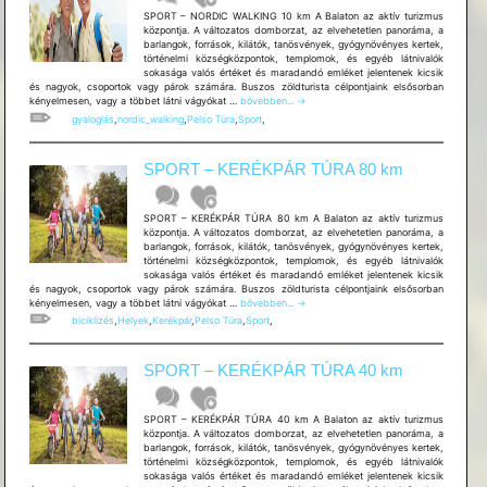
SPORT – NORDIC WALKING 10 km A Balaton az aktív turizmus
központja. A változatos domborzat, az elvehetetlen panoráma, a
barlangok, források, kilátók, tanösvények, gyógynövényes kertek,
történelmi községközpontok, templomok, és egyéb látnivalók
sokasága valós értéket és maradandó emléket jelentenek kicsik
és nagyok, csoportok vagy párok számára. Buszos zöldturista célpontjaink elsősorban
SPORT
kényelmesen, vagy a többet látni vágyókat …
bővebben...
→
–
gyaloglás
,
nordic_walking
,
Pelso Túra
,
Sport
,
NORDIC
WALKING
10
SPORT – KERÉKPÁR TÚRA 80 km
km
SPORT – KERÉKPÁR TÚRA 80 km A Balaton az aktív turizmus
központja. A változatos domborzat, az elvehetetlen panoráma, a
barlangok, források, kilátók, tanösvények, gyógynövényes kertek,
történelmi községközpontok, templomok, és egyéb látnivalók
sokasága valós értéket és maradandó emléket jelentenek kicsik
és nagyok, csoportok vagy párok számára. Buszos zöldturista célpontjaink elsősorban
SPORT
kényelmesen, vagy a többet látni vágyókat …
bővebben...
→
–
biciklizés
,
Helyek
,
Kerékpár
,
Pelso Túra
,
Sport
,
KERÉKPÁR
TÚRA
80
SPORT – KERÉKPÁR TÚRA 40 km
km
SPORT – KERÉKPÁR TÚRA 40 km A Balaton az aktív turizmus
központja. A változatos domborzat, az elvehetetlen panoráma, a
barlangok, források, kilátók, tanösvények, gyógynövényes kertek,
történelmi községközpontok, templomok, és egyéb látnivalók
sokasága valós értéket és maradandó emléket jelentenek kicsik