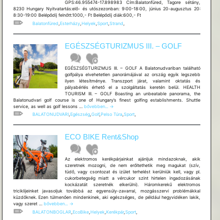
GPS:46.955474-17.898983 Cím:Balatonfüred, Tagore sétány,
8230 Hungary Nyitvatartás:elő- és utószezonban: 9:00-18:00, június 20-augusztus 20:
8:30-19:00 Belépődíj felnőtt:1000,- Ft Belépődíj diák:600,- Ft
Balatonfüred
,
Esterházy
,
Helyek
,
Sport
,
Strand
,
EGÉSZSÉGTURIZMUS III. – GOLF
EGÉSZSÉGTURIZMUS III. – GOLF A Balatonudvariban található
golfpálya elvehetetlen panorámájával az ország egyik legszebb
ilyen létesítménye. Transzport járat, valamint oktatás és
pályabérlés érhető el a szolgáltatás keretén belül. HEALTH
TOURISM III. – GOLF Boasting an unbeatable panorama, the
Balatonudvari golf course is one of Hungary’s finest golfing establishments. Shuttle
EGÉSZSÉGTURIZMUS
service, as well as golf lessons …
bővebben...
→
III.
BALATONUDVARI
,
Egészség
,
Golf
,
Pelso Túra
,
Sport
,
–
GOLF
ECO BIKE Rent&Shop
Az elektromos kerékpárjainkat ajánljuk mindazoknak, akik
szeretnek mozogni, de nem erőltethetik meg magukat (szív,
tüdő, vagy csontozat és izület terhelést kerülniük kell, vagy pl.
cukorbetegség miatt a vércukor szint hirtelen ingadozásának
kockázatát szeretnék elkerülni). Háromkerekű elektromos
triciklijeinket javasoljuk továbbá az egyensúly-zavarral, mozgásszervi problémákkal
küzdőknek. Ezen túlmenően mindenkinek, aki egészséges, de például hegyvidéken lakik,
ECO
vagy szeret …
bővebben...
→
BIKE
BALATONBOGLAR
,
EcoBike
,
Helyek
,
Kerékpár
,
Sport
,
Rent&Shop