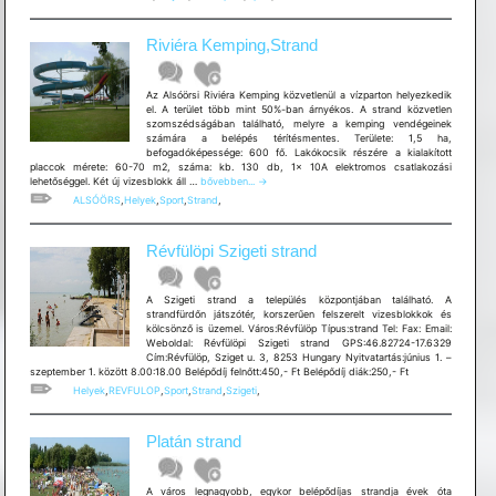
Riviéra Kemping,Strand
Az Alsóörsi Riviéra Kemping közvetlenül a vízparton helyezkedik
el. A terület több mint 50%-ban árnyékos. A strand közvetlen
szomszédságában található, melyre a kemping vendégeinek
számára a belépés térítésmentes. Területe: 1,5 ha,
befogadóképessége: 600 fő. Lakókocsik részére a kialakított
placcok mérete: 60-70 m2, száma: kb. 130 db, 1x 10A elektromos csatlakozási
Riviéra
lehetőséggel. Két új vizesblokk áll …
bővebben...
→
Kemping,Strand
ALSÓÖRS
,
Helyek
,
Sport
,
Strand
,
Révfülöpi Szigeti strand
A Szigeti strand a település központjában található. A
strandfürdőn játszótér, korszerűen felszerelt vizesblokkok és
kölcsönző is üzemel. Város:Révfülöp Típus:strand Tel: Fax: Email:
Weboldal: Révfülöpi Szigeti strand GPS:46.82724-17.6329
Cím:Révfülöp, Sziget u. 3, 8253 Hungary Nyitvatartás:június 1. –
szeptember 1. között 8.00:18.00 Belépődíj felnőtt:450,- Ft Belépődíj diák:250,- Ft
Helyek
,
REVFULOP
,
Sport
,
Strand
,
Szigeti
,
Platán strand
A város legnagyobb, egykor belépődíjas strandja évek óta