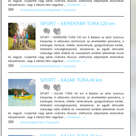
és nagyok, csoportok vagy párok számára. Buszos zöldturista célpontjaink elsősorban
SPORT
kényelmesen, vagy a többet látni vágyókat …
bővebben...
→
–
biciklizés
,
Helyek
,
Kerékpár
,
Pelso Túra
,
Sport
,
KERÉKPÁR
TÚRA
40
SPORT – KERÉKPÁR TÚRA 120 km
km
SPORT – KERÉKPÁR TÚRA 120 km A Balaton az aktív turizmus
központja. A változatos domborzat, az elvehetetlen panoráma, a
barlangok, források, kilátók, tanösvények, gyógynövényes kertek,
történelmi községközpontok, templomok, és egyéb látnivalók
sokasága valós értéket és maradandó emléket jelentenek kicsik
és nagyok, csoportok vagy párok számára. Buszos zöldturista célpontjaink elsősorban
SPORT
kényelmesen, vagy a többet látni vágyókat …
bővebben...
→
–
biciklizés
,
Helyek
,
Kerékpár
,
Pelso Túra
,
Sport
,
KERÉKPÁR
TÚRA
120
SPORT – KAJAK TÚRA 40 km
km
SPORT – KAJAK TÚRA 40 km A Balaton az aktív turizmus
központja. A változatos domborzat, az elvehetetlen panoráma, a
barlangok, források, kilátók, tanösvények, gyógynövényes kertek,
történelmi községközpontok, templomok, és egyéb látnivalók
sokasága valós értéket és maradandó emléket jelentenek kicsik
és nagyok, csoportok vagy párok számára. Buszos zöldturista célpontjaink elsősorban
SPORT
kényelmesen, vagy a többet látni vágyókat …
bővebben...
→
–
Helyek
,
Kajak
,
Pelso Túra
,
Sport
,
KAJAK
TÚRA
40