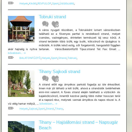
kikötője
Helyek
,
Kikötő
,
REVFULOP
,
Sport
,
Üdülőszálló
,
Tobruki strand
A város nyugati részében, a Tobrukként ismert városrészben
található ez a fövenyes parttal is rendelkező strand, melyet
csendes, vadregényes, érintetlen természeti táj vesz körül. A
strand területén több büfé, egy butik, kölcsönző és újságárus is
működik. A büfék késő estig, sőt forgalomtól, hangulattól függően
Tobruki
akár hajnalig is nyitva tartanak. Város:Balatonfűzfő Típus:strand Tel: Fax: Email: …
strand
bővebben...
→
BALATONFŰZFŐ
,
Helyek
,
Sport
,
Strand
,
Tobruki
,
Tihany Sajkodi strand
A strand előtt egy árnyékos parkoló fogadja az ide érkezőket.
Innen már jól látható a két büfé, ahová a strandolók betérhetnek
enni-inni valamit. A füves strand elején található a vizibicikli- és
kajakkölcsönző, innentől kezdve pedig több méter hosszan terül
el a napozó rész, melynek vannak árnyékos és napos részei is. A
Tihany
víz elég hamar mélyül, …
bővebben...
→
Sajkodi
Helyek
,
Sajkod
,
Sport
,
Strand
,
Tihany
,
strand
Tihany – Hajóállomási strand – Napsugár
Beach