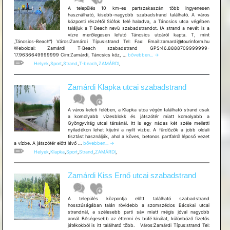
A település 10 km-es partszakaszán több ingyenesen
használható, kisebb-nagyobb szabadstrand található. A város
központi részétől Siófok felé haladva, a Táncsics utca végében
találjuk a T-Beach nevü szabadstrandot. (A strand a nevét is a
vízre merőlegesen lefutó Táncsics utcáról kapta. T, mint
„Táncsics-Beach”) Város:Zamárdi Típus:strand Tel: Fax: Email:zamardi@tourinform.hu
Weboldal: Zamárdi T-Beach szabadstrand GPS:46.8888709999999-
Zamárdi
17.9636649999999 Cím:Zamárdi, Táncsics köz, …
bővebben...
→
T-
Helyek
,
Sport
,
Strand
,
T-beach
,
ZAMÁRDI
,
Beach
szabadstrand
Zamárdi Klapka utcai szabadstrand
A város keleti felében, a Klapka utca végén található strand csak
a komolyabb vizesblokk és játszótér miatt komolyabb a
Gyöngyvirág utcai társánál. Itt is egy nádas két széle melletti
nyiladékon lehet kijutni a nyílt vízbe. A fürdőzők a jobb oldali
tisztást használják, ahol a köves, betonos partfalról lépcső vezet
Zamárdi
a vízbe. A játszótér előtt lévő …
bővebben...
→
Klapka
Helyek
,
Klapka
,
Sport
,
Strand
,
ZAMÁRDI
,
utcai
szabadstrand
Zamárdi Kiss Ernő utcai szabadstrand
A település központja előtt található szabadstrand
hosszúságában talán rövidebb a szomszédos Bácskai utcai
strandnál, a szélesebb parti sáv miatt mégis jóval nagyobb
annál. Bőségesebb az éttermi és büfé kínálat, különböző fizetős
játékokból is itt található több. Város:Zamárdi Típus:strand Tel: