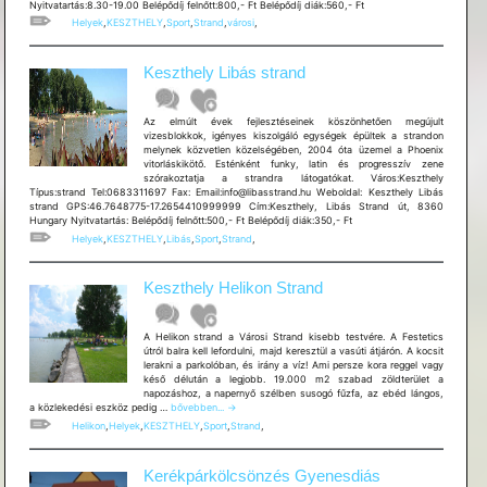
Nyitvatartás:8.30-19.00 Belépődíj felnőtt:800,- Ft Belépődíj diák:560,- Ft
Helyek
,
KESZTHELY
,
Sport
,
Strand
,
városi
,
Keszthely Libás strand
Az elmúlt évek fejlesztéseinek köszönhetően megújult
vizesblokkok, igényes kiszolgáló egységek épültek a strandon
melynek közvetlen közelségében, 2004 óta üzemel a Phoenix
vitorláskikötő. Esténként funky, latin és progresszív zene
szórakoztatja a strandra látogatókat. Város:Keszthely
Típus:strand Tel:0683311697 Fax: Email:info@libasstrand.hu Weboldal: Keszthely Libás
strand GPS:46.7648775-17.2654410999999 Cím:Keszthely, Libás Strand út, 8360
Hungary Nyitvatartás: Belépődíj felnőtt:500,- Ft Belépődíj diák:350,- Ft
Helyek
,
KESZTHELY
,
Libás
,
Sport
,
Strand
,
Keszthely Helikon Strand
A Helikon strand a Városi Strand kisebb testvére. A Festetics
útról balra kell lefordulni, majd keresztül a vasúti átjárón. A kocsit
lerakni a parkolóban, és irány a víz! Ami persze kora reggel vagy
késő délután a legjobb. 19.000 m2 szabad zöldterület a
napozáshoz, a napernyő szélben susogó fűzfa, az ebéd lángos,
Keszthely
a közlekedési eszköz pedig …
bővebben...
→
Helikon
Helikon
,
Helyek
,
KESZTHELY
,
Sport
,
Strand
,
Strand
Kerékpárkölcsönzés Gyenesdiás