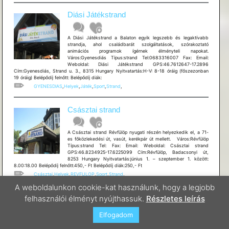
Diási Játékstrand
A Diási Játékstrand a Balaton egyik legszebb és legaktívabb
strandja, ahol családbarát szolgáltatások, szórakoztató
animációs programok ígérnek élményteli napokat.
Város:Gyenesdiás Típus:strand Tel:0683316007 Fax: Email:
Weboldal: Diási Játékstrand GPS:46.7612647-17.2896
Cím:Gyenesdiás, Strand u. 3., 8315 Hungary Nyitvatartás:H-V: 8-18 óráig (főszezonban
19 óráig) Belépődíj felnőtt: Belépődíj diák:
GYENESDIAS
,
Helyek
,
Játék
,
Sport
,
Strand
,
Császtai strand
A Császtai strand Révfülöp nyugati részén helyezkedik el, a 71-
es főközlekedési út, vasút, kerékpár út mellett. Város:Révfülöp
Típus:strand Tel: Fax: Email: Weboldal: Császtai strand
GPS:46.8234925-17.6225099 Cím:Révfülöp, Badacsonyi út,
8253 Hungary Nyitvatartás:június 1. – szeptember 1. között:
8.00:18.00 Belépődíj felnőtt:450,- Ft Belépődíj diák:250,- Ft
Császtai
,
Helyek
,
REVFULOP
,
Sport
,
Strand
,
A weboldalunkon cookie-kat használunk, hogy a legjobb
BRIN-GARÁZS Kerékpárszaküzlet,
felhasználói élményt nyújthassuk.
Részletes leírás
Szerviz és Kölcsönző
Elfogadom