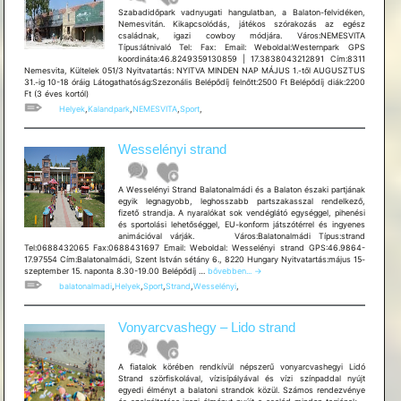
Szabadidőpark vadnyugati hangulatban, a Balaton-felvidéken,
Nemesvitán. Kikapcsolódás, játékos szórakozás az egész
családnak, igazi cowboy módjára. Város:NEMESVITA
Típus:látnivaló Tel: Fax: Email: Weboldal:Westernpark GPS
koordináta:46.8249359130859 | 17.3838043212891 Cím:8311
Nemesvita, Kültelek 051/3 Nyitvatartás: NYITVA MINDEN NAP MÁJUS 1.-től AUGUSZTUS
31.-ig 10-18 óráig Látogathatóság:Szezonális Belépődíj felnőtt:2500 Ft Belépődíj diák:2200
Ft (3 éves kortól)
Helyek
,
Kalandpark
,
NEMESVITA
,
Sport
,
Wesselényi strand
A Wesselényi Strand Balatonalmádi és a Balaton északi partjának
egyik legnagyobb, leghosszabb partszakasszal rendelkező,
fizető strandja. A nyaralókat sok vendéglátó egységgel, pihenési
és sportolási lehetőséggel, EU-konform játszótérrel és ingyenes
animációval várják. Város:Balatonalmádi Típus:strand
Tel:0688432065 Fax:0688431697 Email: Weboldal: Wesselényi strand GPS:46.9864-
17.97554 Cím:Balatonalmádi, Szent István sétány 6., 8220 Hungary Nyitvatartás:május 15-
Wesselényi
szeptember 15. naponta 8.30-19.00 Belépődíj …
bővebben...
→
strand
balatonalmadi
,
Helyek
,
Sport
,
Strand
,
Wesselényi
,
Vonyarcvashegy – Lido strand
A fiatalok körében rendkívül népszerű vonyarcvashegyi Lidó
Strand szörfiskolával, vízisípályával és vízi színpaddal nyújt
egyedi élményt a balatoni strandok közül. Számos rendezvénye