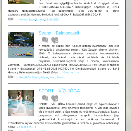
Fax: Email:onkszigliget@t-online.hu Weboldal: Szigligeti strand
GPS:46.785844-17.436677 Cím:Szigliget, Soponyai út, 8264
Hungary Nyitvatartás:Június 1-től szeptember 15-ig: 9:00-18:00 18 órától
szabadstrandként üzemel. Belépődíj felnőtt:600,- Ft Belépődíj diák:300,- Ft
Helyek
,
Sport
,
Strand
,
SZIGLIGET
,
Strand – Balatonakali
A strand, az északi part “Legkedveltebb nyaralóhely” cím első
helyezését 3 alkalommal elnyert, “Kék Zászló” címmel elismert,
1500 fő befogadására alkalmas strandja. Homokozókkal,
hintával, játszóvárral, csúszdával, röplabda és kézilabda
pályákkal, streetball-pályával várja a pihenni, kikapcsolódni
vágyókat. Város:BALATONAKALI Típus:strand Tel:06203956498 Fax: Email: Weboldal:
Strand – Balatonakali GPS:46.8800381-17.7500416 Cím:Balatonakali, Strand út, 8243
Strand
Hungary Nyitvatartás:május 29-től június …
bővebben...
→
–
BALATONAKALI
,
Helyek
,
Sport
,
Strand
,
Balatonakali
SPORT – VÍZI JÓGA
SPORT – VÍZI JÓGA Fejleszd elméd erejét és egyensúlyodat a
vizes gyakorlatok eme pihentető formájával! A vízi jóga ötvözi a
víz stimuláló erejét a jóga nyújtó és erősítő mozdulataival. Ezen a
programon vízi környezetre adaptált hagyományos jóga
gyakorlatokat kombináljuk a víz jótékony hatásaival. A
szárazföldön olykor nehezen kivitelezhető gyakorlatok a vízben a gravitáció nehézsége
SPORT
nélkül …
bővebben...
→
–