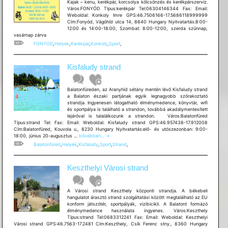
Kajak – kenu, kerékpár, korcsolya kölcsönzés és kerékpárszerviz.
Város:FONYÓD Típus:kerékpár Tel:06304146344 Fax: Email:
Weboldal: Konkoly Imre GPS:46.7506166-17.5686118999999
Cím:Fonyód, Vágóhíd utca 14, 8640 Hungary Nyitvatartás:8:00-
12:00 és 14:00-18:00, Szombat: 8:00-12:00, szerda szünnap,
vasárnap zárva
FONYOD
,
Helyek
,
Kerékpár
,
Konkoly
,
Sport
,
Kisfaludy strand
Balatonfüreden, az Aranyhíd sétány mentén lévő Kisfaludy strand
a Balaton északi partjának egyik legnagyobb szórakoztató
strandja. Ingyenesen látogatható élménymedence, könyvtár, wifi
és sportpálya is található a strandon, továbbá akadálymentesített
lejáróval is talalálkozunk a strandon. Város:Balatonfüred
Típus:strand Tel: Fax: Email: Weboldal: Kisfaludy strand GPS:46.957438-17.912008
Cím:Balatonfüred, Kouvola u., 8230 Hungary Nyitvatartás:elő- és utószezonban: 9:00-
Kisfaludy
18:00, június 20-augusztus …
bővebben...
→
strand
Balatonfüred
,
Helyek
,
Kisfaludy
,
Sport
,
Strand
,
Keszthelyi Városi strand
A Városi strand Keszthely központi strandja. A békebeli
hangulatot árasztó strand szolgáltatási között megtalálható az EU
konform játszótér, sportpályák, vizibicikli. A Balatont formázó
élménymedence használata ingyenes. Város:Keszthely
Típus:strand Tel:0683312241 Fax: Email: Weboldal: Keszthelyi
Városi strand GPS:46.7563-17.2481 Cím:Keszthely, Csík Ferenc stny., 8360 Hungary