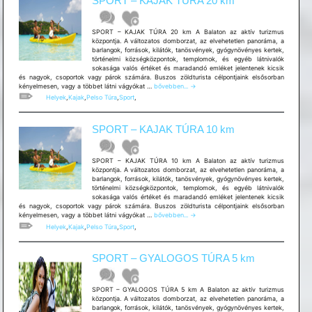
SPORT – KAJAK TÚRA 20 km
km
SPORT – KAJAK TÚRA 20 km A Balaton az aktív turizmus
központja. A változatos domborzat, az elvehetetlen panoráma, a
barlangok, források, kilátók, tanösvények, gyógynövényes kertek,
történelmi községközpontok, templomok, és egyéb látnivalók
sokasága valós értéket és maradandó emléket jelentenek kicsik
és nagyok, csoportok vagy párok számára. Buszos zöldturista célpontjaink elsősorban
SPORT
kényelmesen, vagy a többet látni vágyókat …
bővebben...
→
–
Helyek
,
Kajak
,
Pelso Túra
,
Sport
,
KAJAK
TÚRA
20
SPORT – KAJAK TÚRA 10 km
km
SPORT – KAJAK TÚRA 10 km A Balaton az aktív turizmus
központja. A változatos domborzat, az elvehetetlen panoráma, a
barlangok, források, kilátók, tanösvények, gyógynövényes kertek,
történelmi községközpontok, templomok, és egyéb látnivalók
sokasága valós értéket és maradandó emléket jelentenek kicsik
és nagyok, csoportok vagy párok számára. Buszos zöldturista célpontjaink elsősorban
SPORT
kényelmesen, vagy a többet látni vágyókat …
bővebben...
→
–
Helyek
,
Kajak
,
Pelso Túra
,
Sport
,
KAJAK
TÚRA
10
SPORT – GYALOGOS TÚRA 5 km
km
SPORT – GYALOGOS TÚRA 5 km A Balaton az aktív turizmus
központja. A változatos domborzat, az elvehetetlen panoráma, a
barlangok, források, kilátók, tanösvények, gyógynövényes kertek,