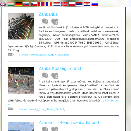
Zánkarika
Kerékpárkölcsönzőnk jó minőségű MTB bringákkal rendelkezik.
Zánkán és környékén házhoz szállítást vállalunk iskolásoknak,
cégeknek, baráti társaságoknak. Város:ZÁNKA Típus:kerékpár
Tel:06209111009 Fax: Email:zankarika@freemail.hu Weboldal:
Zánkarika GPS:46.8824002-17.6891591999999 Cím:Zánka,
Gyermek és Ifjúsági Centrum, 8251 Hungary Nyitvatartás:Nyári szezonban minden nap
09-18-ig.
Helyek
,
Kerékpár
,
Sport
,
ZÁNKA
,
Zánkarika
,
Zánka Községi Strand
A zánkai strand egy 27 ezer m2-es, két bejárattal rendelkező
füves szolgáltató komplexum. Megközelíthető a vasútról és
autóbusz pályaudvarról gyalogosan 5 perc alatt. A 71-es számú
főútról a vasútállomáshoz vezető utcán keresztül lehet elérni. A
fürdő előtt halad el a balatoni biciklikörút is. A strandon belül
Zánka
több fejlesztés eredményeképpen mára megújult a két homokos játszótér, …
bővebben...
Községi
→
Strand
Helyek
,
községi
,
Sport
,
Strand
,
ZÁNKA
,
Zamárdi T-Beach szabadstrand