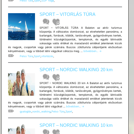
Pelso Túra
,
Sport
,
SUP Yoga
,
VÍZI
JÓGA
SPORT – VITORLÁS TÚRA
SPORT – VITORLÁS TÚRA A Balaton az aktív turizmus
központja. A változatos domborzat, az elvehetetlen panoráma, a
barlangok, források, kilátók, tanösvények, gyógynövényes kertek,
történelmi községközpontok, templomok, és egyéb látnivalók
sokasága valós értéket és maradandó emléket jelentenek kicsik
és nagyok, csoportok vagy párok számára. Buszos zöldturista célpontjaink elsősorban
SPORT
kényelmesen, vagy a többet látni vágyókat célozza meg. …
bővebben...
→
–
Pelso Túra
,
Sport
,
vitorlázás
,
VITORLÁS
TÚRA
SPORT – NORDIC WALKING 20 km
SPORT – NORDIC WALKING 20 km A Balaton az aktív turizmus
központja. A változatos domborzat, az elvehetetlen panoráma, a
barlangok, források, kilátók, tanösvények, gyógynövényes kertek,
történelmi községközpontok, templomok, és egyéb látnivalók
sokasága valós értéket és maradandó emléket jelentenek kicsik
és nagyok, csoportok vagy párok számára. Buszos zöldturista célpontjaink elsősorban
SPORT
kényelmesen, vagy a többet látni vágyókat …
bővebben...
→
–
gyaloglás
,
nordic_walking
,
Pelso Túra
,
Sport
,
NORDIC
WALKING
20
SPORT – NORDIC WALKING 10 km
km