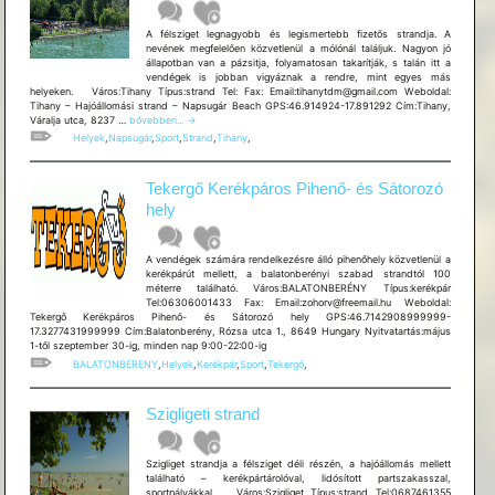
A félsziget legnagyobb és legismertebb fizetős strandja. A
nevének megfelelően közvetlenül a mólónál találjuk. Nagyon jó
állapotban van a pázsitja, folyamatosan takarítják, s talán itt a
vendégek is jobban vigyáznak a rendre, mint egyes más
helyeken. Város:Tihany Típus:strand Tel: Fax: Email:tihanytdm@gmail.com Weboldal:
Tihany – Hajóállomási strand – Napsugár Beach GPS:46.914924-17.891292 Cím:Tihany,
Tihany
Váralja utca, 8237 …
bővebben...
→
–
Helyek
,
Napsugár
,
Sport
,
Strand
,
Tihany
,
Hajóállomási
strand
–
Tekergő Kerékpáros Pihenő- és Sátorozó
Napsugár
Beach
hely
A vendégek számára rendelkezésre álló pihenőhely közvetlenül a
kerékpárút mellett, a balatonberényi szabad strandtól 100
méterre található. Város:BALATONBERÉNY Típus:kerékpár
Tel:06306001433 Fax: Email:zohorv@freemail.hu Weboldal:
Tekergő Kerékpáros Pihenő- és Sátorozó hely GPS:46.7142908999999-
17.3277431999999 Cím:Balatonberény, Rózsa utca 1., 8649 Hungary Nyitvatartás:május
1-től szeptember 30-ig, minden nap 9:00-22:00-ig
BALATONBERENY
,
Helyek
,
Kerékpár
,
Sport
,
Tekergő
,
Szigligeti strand
Szigliget strandja a félsziget déli részén, a hajóállomás mellett
található – kerékpártárolóval, lidósított partszakasszal,
sportpályákkal. Város:Szigliget Típus:strand Tel:0687461355