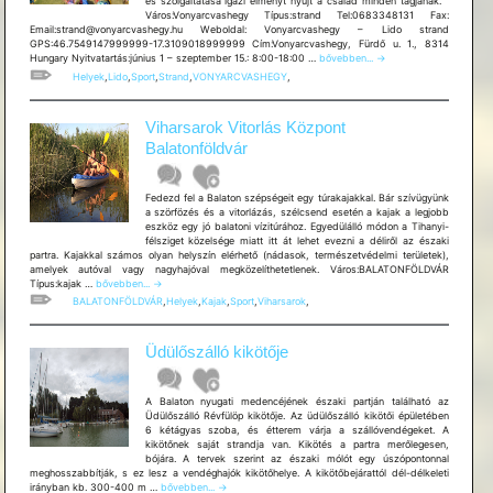
és szolgáltatása igazi élményt nyújt a család minden tagjának.
Város:Vonyarcvashegy Típus:strand Tel:0683348131 Fax:
Email:strand@vonyarcvashegy.hu Weboldal: Vonyarcvashegy – Lido strand
GPS:46.7549147999999-17.3109018999999 Cím:Vonyarcvashegy, Fürdő u. 1., 8314
Vonyarcvashegy
Hungary Nyitvatartás:június 1 – szeptember 15.: 8:00-18:00 …
bővebben...
→
–
Helyek
,
Lido
,
Sport
,
Strand
,
VONYARCVASHEGY
,
Lido
strand
Viharsarok Vitorlás Központ
Balatonföldvár
Fedezd fel a Balaton szépségeit egy túrakajakkal. Bár szívügyünk
a szörfözés és a vitorlázás, szélcsend esetén a kajak a legjobb
eszköz egy jó balatoni vízitúrához. Egyedülálló módon a Tihanyi-
félsziget közelsége miatt itt át lehet evezni a déliről az északi
partra. Kajakkal számos olyan helyszín elérhető (nádasok, természetvédelmi területek),
amelyek autóval vagy nagyhajóval megközelíthetetlenek. Város:BALATONFÖLDVÁR
Viharsarok
Típus:kajak …
bővebben...
→
Vitorlás
BALATONFÖLDVÁR
,
Helyek
,
Kajak
,
Sport
,
Viharsarok
,
Központ
Balatonföldvár
Üdülőszálló kikötője
A Balaton nyugati medencéjének északi partján található az
Üdülőszálló Révfülöp kikötője. Az üdülőszálló kikötői épületében
6 kétágyas szoba, és étterem várja a szállóvendégeket. A
kikötőnek saját strandja van. Kikötés a partra merőlegesen,
bójára. A tervek szerint az északi mólót egy úszópontonnal
meghosszabbítják, s ez lesz a vendéghajók kikötőhelye. A kikötőbejárattól dél-délkeleti
Üdülőszálló
irányban kb. 300-400 m …
bővebben...
→