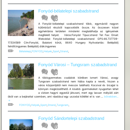
Fonyód-bélatelepi szabadstrand
A Fonyód-bélatelepi szabadstrand több, egymástól nagyon
különböző részből kapcsolódik össze. Az összesen közel
egyhektáros területen mindenki megtalálhatja az igényeinek
megfelelő helyet. Város:Fonyód Típus:strand Tel: Fax: Email:
Weboldal: Fonyód-bélatelepi szabadstrand GPS:46.737739-
17.534589 Cím:Fonyód, Balatoni körút, 8640 Hungary Nyitvatartás: Belépődíj
felnőtt:ingyenes Belépődíj diák:ingyenes
Bélatelepi
,
FONYOD
,
Helyek
,
Sport
,
Strand
,
Fonyód Városi – Tungsram szabadstrand
A többgyermekes családok körében ismert Városi, avagy
Tungsram szabadstrand nem hiába kapta a nevét, hiszen a
város központjától nem messze található. Kocsival és bicajjal is
könnyen megközelíthető. A kisebb gyermekeket nyugodtan lehet
a vízben hagyni egyedül játszani, mert egy lassan mélyülő zárt
Fonyód
öböl van a bejárattal szemben, ami ráadásul egy uszodai kötéllel el is van …
bővebben...
Városi
→
–
FONYOD
,
Helyek
,
Sport
,
Strand
,
Tungsram
,
Tungsram
szabadstrand
Fonyód Sándortelepi szabadstrand