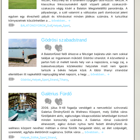
részén, Keszthely és a történelmi szigligeti öböl között fekszik. A
klasszikus linkscourseként épült vízparti pályát szakaszról-
szakaszra végig kíséri a Balaton lélegzetelállító panorámája. A
pályadesign, a szél valamint a változatos parti domborzat jelent
egyben egy élvezhető pályát és kihívásokat minden játékos számára. A turisztikai
Golfclub
környezetnek köszönhetően a …
bővebben...
→
Imperial
BALATONGYOROK
,
Golf
,
Helyek
,
Sport
,
Gödrösi szabadstrand
A Balatonfüred felől érkezve a félsziget bejárata után nem sokkal
találjuk az ingyenesen működő Gödrösi strandot. A közvetlenül a
parton futó út mellett kevés hely van a napozásra, a nagy zaj, a
balesetveszélyes közlekedési helyzetek miatt nem igazán
tartozik a békés helyek közé. A többi tihanyi stranddal
Gödrösi
ellentétben itt napkeltétől napnyugtáig lehet napozni, a hegy …
bővebben...
→
szabadstrand
Gödrösi
,
Helyek
,
Sport
,
Strand
,
Tihany
,
Galérius Fürdő
2006. július 9-től fogadja vendégeit a nemzetközi színvonalú
Galerius Élményfürdő és Wellness Központ, mely Siófok város
fürdőjeként aktív, egészséges kikapcsolódási lehetőséget biztosít
minden korosztály számára. A Galerius római császárról
elnevezett, egész évben nyitva tartó fedett élményfürdő és
wellness központ nevéhez méltóan a római fürdők hangulatát idézi, az élet szépségét,
Galérius
szeretetét, egyfajta életörömöt sugározva. Siófok város …
bővebben...
→
Fürdő
Helyek
,
Siófok
,
Sport
,
Strand
,