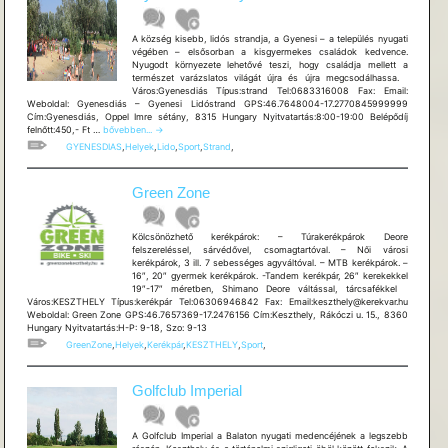
A község kisebb, lidós strandja, a Gyenesi – a település nyugati
végében – elsősorban a kisgyermekes családok kedvence.
Nyugodt környezete lehetővé teszi, hogy családja mellett a
természet varázslatos világát újra és újra megcsodálhassa.
Város:Gyenesdiás Típus:strand Tel:0683316008 Fax: Email:
Weboldal: Gyenesdiás – Gyenesi Lidóstrand GPS:46.7648004-17.2770845999999
Cím:Gyenesdiás, Oppel Imre sétány, 8315 Hungary Nyitvatartás:8:00-19:00 Belépődíj
Gyenesdiás
felnőtt:450,- Ft …
bővebben...
→
–
GYENESDIAS
,
Helyek
,
Lido
,
Sport
,
Strand
,
Gyenesi
Lidóstrand
Green Zone
Kölcsönözhető kerékpárok: – Túrakerékpárok Deore
felszereléssel, sárvédővel, csomagtartóval. – Női városi
kerékpárok, 3 ill. 7 sebességes agyváltóval. – MTB kerékpárok. –
16″, 20″ gyermek kerékpárok. -Tandem kerékpár, 26″ kerekekkel
19″-17″ méretben, Shimano Deore váltással, tárcsafékkel
Város:KESZTHELY Típus:kerékpár Tel:06306946842 Fax: Email:keszthely@kerekvar.hu
Weboldal: Green Zone GPS:46.7657369-17.2476156 Cím:Keszthely, Rákóczi u. 15., 8360
Hungary Nyitvatartás:H-P: 9-18, Szo: 9-13
GreenZone
,
Helyek
,
Kerékpár
,
KESZTHELY
,
Sport
,
Golfclub Imperial
A Golfclub Imperial a Balaton nyugati medencéjének a legszebb