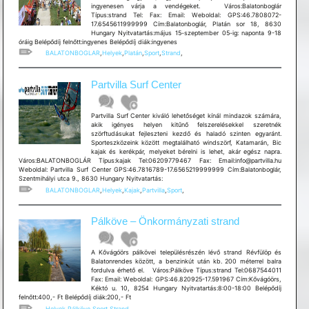
ingyenesen várja a vendégeket. Város:Balatonboglár
Típus:strand Tel: Fax: Email: Weboldal: GPS:46.7808072-
17.6545611999999 Cím:Balatonboglár, Platán sor 18, 8630
Hungary Nyitvatartás:május 15-szeptember 05-ig: naponta 9-18
óráig Belépődíj felnőtt:ingyenes Belépődíj diák:ingyenes
BALATONBOGLAR
,
Helyek
,
Platán
,
Sport
,
Strand
,
Partvilla Surf Center
Partvilla Surf Center kiváló lehetőséget kínál mindazok számára,
akik igényes helyen kitűnő felszerelésekkel szeretnék
szörftudásukat fejleszteni kezdő és haladó szinten egyaránt.
Sporteszközeink között megtalálható windszörf, Katamarán, Bic
kajak és kerékpár, melyeket bérelni is lehet, akár egész napra.
Város:BALATONBOGLÁR Típus:kajak Tel:06209779467 Fax: Email:info@partvilla.hu
Weboldal: Partvilla Surf Center GPS:46.7816789-17.6565219999999 Cím:Balatonboglár,
Szentmihályi utca 9., 8630 Hungary Nyitvatartás:
BALATONBOGLAR
,
Helyek
,
Kajak
,
Partvilla
,
Sport
,
Pálköve – Önkormányzati strand
A Kővágóörs pálkövei településrészén lévő strand Révfülöp és
Balatonrendes között, a benzinkút után kb. 200 méterrel balra
fordulva érhető el. Város:Pálköve Típus:strand Tel:0687544011
Fax: Email: Weboldal: GPS:46.820925-17.591967 Cím:Kővágóörs,
Kéktó u. 10, 8254 Hungary Nyitvatartás:8:00-18:00 Belépődíj
felnőtt:400,- Ft Belépődíj diák:200,- Ft
Helyek
,
Pálköve
,
Sport
,
Strand
,