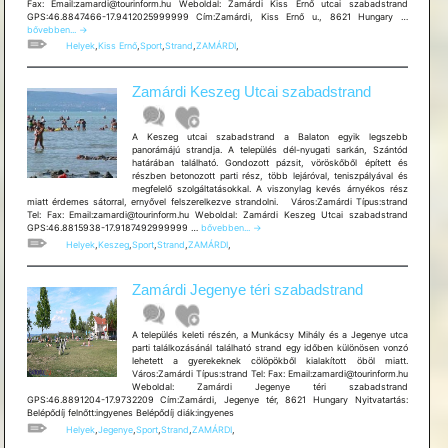
Fax: Email:zamardi@tourinform.hu Weboldal: Zamárdi Kiss Ernő utcai szabadstrand
Zamárdi
GPS:46.8847466-17.9412025999999 Cím:Zamárdi, Kiss Ernő u., 8621 Hungary …
Kiss
bővebben...
→
Ernő
Helyek
,
Kiss Ernő
,
Sport
,
Strand
,
ZAMÁRDI
,
utcai
szabadst
Zamárdi Keszeg Utcai szabadstrand
A Keszeg utcai szabadstrand a Balaton egyik legszebb
panorámájú strandja. A település dél-nyugati sarkán, Szántód
határában található. Gondozott pázsit, vöröskőből épített és
részben betonozott parti rész, több lejáróval, teniszpályával és
megfelelő szolgáltatásokkal. A viszonylag kevés árnyékos rész
miatt érdemes sátorral, ernyővel felszerelkezve strandolni. Város:Zamárdi Típus:strand
Tel: Fax: Email:zamardi@tourinform.hu Weboldal: Zamárdi Keszeg Utcai szabadstrand
Zamárdi
GPS:46.8815938-17.9187492999999 …
bővebben...
→
Keszeg
Helyek
,
Keszeg
,
Sport
,
Strand
,
ZAMÁRDI
,
Utcai
szabadstrand
Zamárdi Jegenye téri szabadstrand
A település keleti részén, a Munkácsy Mihály és a Jegenye utca
parti találkozásánál található strand egy időben különösen vonzó
lehetett a gyerekeknek cölöpökből kialakított öböl miatt.
Város:Zamárdi Típus:strand Tel: Fax: Email:zamardi@tourinform.hu
Weboldal: Zamárdi Jegenye téri szabadstrand
GPS:46.8891204-17.9732209 Cím:Zamárdi, Jegenye tér, 8621 Hungary Nyitvatartás:
Belépődíj felnőtt:ingyenes Belépődíj diák:ingyenes
Helyek
,
Jegenye
,
Sport
,
Strand
,
ZAMÁRDI
,