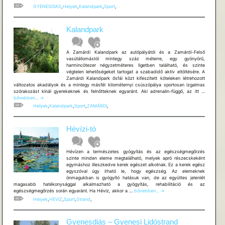
GYENESDIAS
,
Helyek
,
Kalandpark
,
Sport
,
Kalandpark
A Zamárdi Kalandpark az autópályától és a Zamárdi-Felső
vasútállomástól mintegy száz méterre, egy gyönyörű,
harmincötezer négyzetméteres ligetben található, és szinte
végtelen lehetőségeket tartogat a szabadidő aktív eltöltésére. A
Zamárdi Kalandpark ősfái közt kifeszített köteleken létrehozott
változatos akadályok és a mintegy másfél kilométernyi csúszópálya sportosan izgalmas
Kalandpa
szórakozást kínál gyerekeknek és felnőtteknek egyaránt. Aki adrenalin-függő, az itt …
bővebben...
→
Helyek
,
Kalandpark
,
Sport
,
ZAMÁRDI
,
Hévízi-tó
Hévízen a természetes gyógyítás és az egészségmegőrzés
szinte minden eleme megtalálható, melyek apró részecskeként
egymáshoz illeszkedve kerek egészet alkotnak. Ez a kerek egész
egyszóval úgy írható le, hogy egészség. Az elemeknek
önmagukban is gyógyító hatásuk van, de az együttes jelenlét
magasabb hatékonysággal alkalmazható a gyógyítás, rehabilitáció és az
Hévízi-
egészségmegőrzés során egyaránt. Ha Hévíz, akkor a …
bővebben...
→
tó
Helyek
,
HEVIZ
,
Sport
,
Strand
,
Gyenesdiás – Gyenesi Lidóstrand