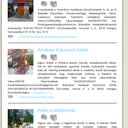
A kerékpárok a Tourinform irodákban kölcsönözhetők ki, és az öt
település (Keszthely, Vonyarcvashegy, Balatongyörök, Hévíz,
Zalakaros) bármelyik Tourinform irodájában leadhatók.
Város:GYENESDIÁS Típus:kerékpár Tel:0683511790 Fax:
Email:gyenesdias@tourinform.hu Weboldal: Kerékpárkölcsönzés
Gyenesdiás GPS:46.776331-17.287417 Cím:Gyenesdiás, Hunyadi u. 2., 8315 Hungary
Nyitvatartás:H-P: 9-18, Szo: 9-13
GYENESDIAS
,
Helyek
,
Kerékpár
,
Sport
,
Tourinform
,
Kerékpár Kölcsönző Siófok
Egész évben a Siófokra érkező turisták rendelkezésére állunk.
Női és férfi kerékpárok, gyermek biciklik, különböző mountain
bike-ok, trekking kerékpárok állnak a családok, baráti társaságok
rendelkezésére, hogy megismerjék Siófokot, a Balatont és
környékét. Vendégeink több túra közül választhatnak.
Város:SIÓFOK Típus:kerékpár Tel:06306255447 Fax:
Email:kerekparkolcsonzosiofok@gmail.com Weboldal: Kerékpár Kölcsönző Siófok
GPS:46.899476-18.0167099999999 Cím:Siófok, Vécsei K. u. 9, 8600 Hungary
Kerékpár
Nyitvatartás:Egész …
bővebben...
→
Kölcsönző
Helyek
,
Kerékpár
,
Siófok
,
Sport
,
Siófok
Keleti szabadstrand
Ingyen van, mégis a legjobbak között a helye. A földvári Keleti
strand kompakt méretű, de mindene megvan, még