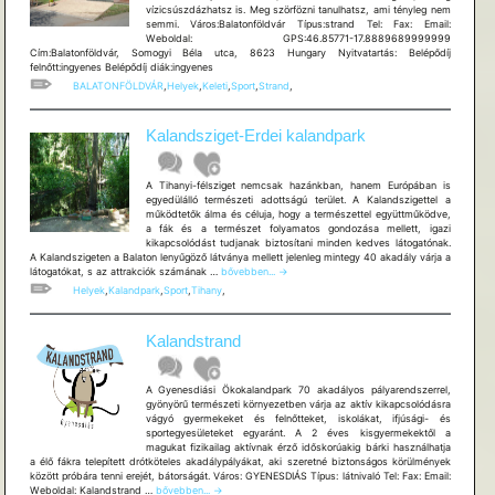
vízicsúszdázhatsz is. Meg szörfözni tanulhatsz, ami tényleg nem
semmi. Város:Balatonföldvár Típus:strand Tel: Fax: Email:
Weboldal: GPS:46.85771-17.8889689999999
Cím:Balatonföldvár, Somogyi Béla utca, 8623 Hungary Nyitvatartás: Belépődíj
felnőtt:ingyenes Belépődíj diák:ingyenes
BALATONFÖLDVÁR
,
Helyek
,
Keleti
,
Sport
,
Strand
,
Kalandsziget-Erdei kalandpark
A Tihanyi-félsziget nemcsak hazánkban, hanem Európában is
egyedülálló természeti adottságú terület. A Kalandszigettel a
működtetők álma és céluja, hogy a természettel együttműködve,
a fák és a természet folyamatos gondozása mellett, igazi
kikapcsolódást tudjanak biztosítani minden kedves látogatónak.
A Kalandszigeten a Balaton lenyűgöző látványa mellett jelenleg mintegy 40 akadály várja a
Kalandsziget-
látogatókat, s az attrakciók számának …
bővebben...
→
Erdei
Helyek
,
Kalandpark
,
Sport
,
Tihany
,
kalandpark
Kalandstrand
A Gyenesdiási Ökokalandpark 70 akadályos pályarendszerrel,
gyönyörű természeti környezetben várja az aktív kikapcsolódásra
vágyó gyermekeket és felnőtteket, iskolákat, ifjúsági- és
sportegyesületeket egyaránt. A 2 éves kisgyermekektől a
magukat fizikailag aktívnak érző időskorúakig bárki használhatja
a élő fákra telepített drótköteles akadálypályákat, aki szeretné biztonságos körülmények
között próbára tenni erejét, bátorságát. Város: GYENESDIÁS Típus: látnivaló Tel: Fax: Email:
Kalandstrand
Weboldal: Kalandstrand …
bővebben...
→