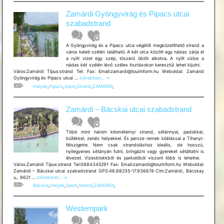
Zamárdi Gyöngyvirág és Pipacs utcai
szabadstrand
A Gyöngyvirág és a Pipacs utca végétől megközelíthető strand a
város keleti szélén található. A két utca között egy nádas zárja el
a nyílt vizet egy szép, tószerű öblöt alkotva. A nyílt vízbe a
nádas két szélén lévő széles tisztásokon keresztül lehet kijutni.
Város:Zamárdi Típus:strand Tel: Fax: Email:zamardi@tourinform.hu Weboldal: Zamárdi
Zamárdi
Gyöngyvirág és Pipacs utcai …
bővebben...
→
Gyöngyvirág
Helyek
,
Pipacs
,
Sport
,
Strand
,
ZAMÁRDI
,
és
Pipacs
utcai
Zamárdi – Bácskai utcai szabadstrand
szabadstrand
Több mint három kilométernyi strand, sétánnyal, padokkal,
büfékkel, zenés helyekkel. És persze remek kilátással a Tihanyi-
félszigetre. Nem csak strandoláshoz ideális, de hosszú,
nyílegyenes sétányán futni, bringázni vagy gyereket sétáltatni is
élvezet. Vizesblokkból és parkolóból viszont több is lehetne.
Város:Zamárdi Típus:strand Tel:0684345291 Fax: Email:zamardi@tourinform.hu Weboldal:
Zamárdi – Bácskai utcai szabadstrand GPS:46.88235-17.936674 Cím:Zamárdi, Bácskay
Zamárdi
u., 8621 …
bővebben...
→
–
Bácska
,
Helyek
,
Sport
,
Strand
,
ZAMÁRDI
,
Bácskai
utcai
szabadstrand
Westernpark