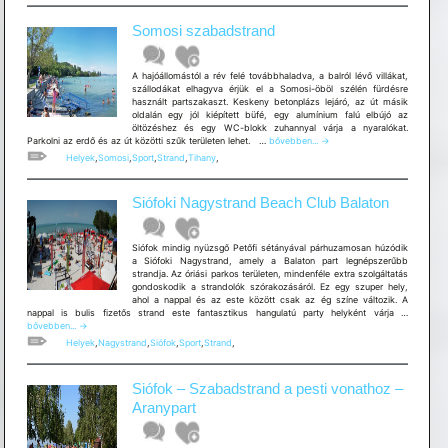
TÚRA
10
Somosi szabadstrand
km
A hajóállomástól a rév felé továbbhaladva, a balról lévő villákat,
szállodákat elhagyva érjük el a Somosi-öböl szélén fürdésre
használt partszakaszt. Keskeny betonplázs lejáró, az út másik
oldalán egy jól kiépített büfé, egy alumínium falú elbújó az
öltözéshez és egy WC-blokk zuhannyal várja a nyaralókat.
Somosi
Parkolni az erdő és az út közötti szűk területen lehet. …
bővebben...
→
szabadstrand
Helyek
,
Somosi
,
Sport
,
Strand
,
Tihany
,
Siófoki Nagystrand Beach Club Balaton
Siófok mindig nyüzsgő Petőfi sétányával párhuzamosan húzódik
a Siófoki Nagystrand, amely a Balaton part legnépszerűbb
strandja. Az óriási parkos területen, mindenféle extra szolgáltatás
gondoskodik a strandolók szórakozásáról. Ez egy szuper hely,
ahol a nappal és az este között csak az ég színe változik. A
Siófoki
nappal is bulis fizetős strand este fantasztikus hangulatú party helyként várja …
Nagystra
bővebben...
→
Beach
Helyek
,
Nagystrand
,
Siófok
,
Sport
,
Strand
,
Club
Balaton
Siófok – Szabadstrand a pesti vonathoz –
Aranypart