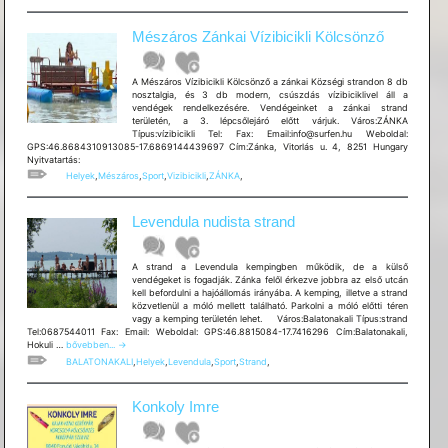
Mészáros Zánkai Vízibicikli Kölcsönző
A Mészáros Vízibicikli Kölcsönző a zánkai Községi strandon 8 db
nosztalgia, és 3 db modern, csúszdás vízibiciklivel áll a
vendégek rendelkezésére. Vendégeinket a zánkai strand
területén, a 3. lépcsőlejáró előtt várjuk. Város:ZÁNKA
Típus:vízibicikli Tel: Fax: Email:info@surfen.hu Weboldal:
GPS:46.8684310913085-17.6869144439697 Cím:Zánka, Vitorlás u. 4, 8251 Hungary
Nyitvatartás:
Helyek
,
Mészáros
,
Sport
,
Vizibicikli
,
ZÁNKA
,
Levendula nudista strand
A strand a Levendula kempingben működik, de a külső
vendégeket is fogadják. Zánka felől érkezve jobbra az első utcán
kell befordulni a hajóállomás irányába. A kemping, illetve a strand
közvetlenül a móló mellett található. Parkolni a móló előtti téren
vagy a kemping területén lehet. Város:Balatonakali Típus:strand
Tel:0687544011 Fax: Email: Weboldal: GPS:46.8815084-17.7416296 Cím:Balatonakali,
Levendula
Hokuli …
bővebben...
→
nudista
BALATONAKALI
,
Helyek
,
Levendula
,
Sport
,
Strand
,
strand
Konkoly Imre