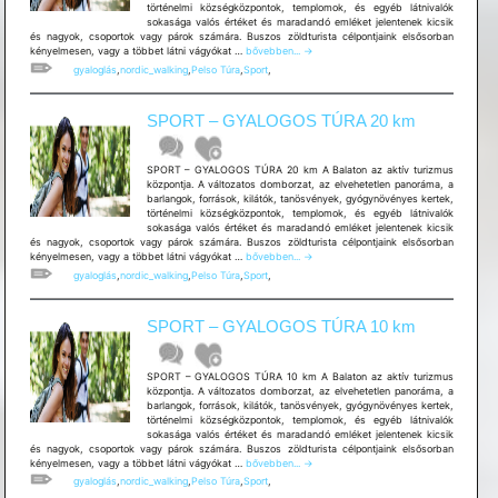
történelmi községközpontok, templomok, és egyéb látnivalók
sokasága valós értéket és maradandó emléket jelentenek kicsik
és nagyok, csoportok vagy párok számára. Buszos zöldturista célpontjaink elsősorban
SPORT
kényelmesen, vagy a többet látni vágyókat …
bővebben...
→
–
gyaloglás
,
nordic_walking
,
Pelso Túra
,
Sport
,
GYALOGOS
TÚRA
5
SPORT – GYALOGOS TÚRA 20 km
km
SPORT – GYALOGOS TÚRA 20 km A Balaton az aktív turizmus
központja. A változatos domborzat, az elvehetetlen panoráma, a
barlangok, források, kilátók, tanösvények, gyógynövényes kertek,
történelmi községközpontok, templomok, és egyéb látnivalók
sokasága valós értéket és maradandó emléket jelentenek kicsik
és nagyok, csoportok vagy párok számára. Buszos zöldturista célpontjaink elsősorban
SPORT
kényelmesen, vagy a többet látni vágyókat …
bővebben...
→
–
gyaloglás
,
nordic_walking
,
Pelso Túra
,
Sport
,
GYALOGOS
TÚRA
20
SPORT – GYALOGOS TÚRA 10 km
km
SPORT – GYALOGOS TÚRA 10 km A Balaton az aktív turizmus
központja. A változatos domborzat, az elvehetetlen panoráma, a
barlangok, források, kilátók, tanösvények, gyógynövényes kertek,
történelmi községközpontok, templomok, és egyéb látnivalók
sokasága valós értéket és maradandó emléket jelentenek kicsik
és nagyok, csoportok vagy párok számára. Buszos zöldturista célpontjaink elsősorban
SPORT
kényelmesen, vagy a többet látni vágyókat …
bővebben...
→
–
gyaloglás
,
nordic_walking
,
Pelso Túra
,
Sport
,
GYALOGOS