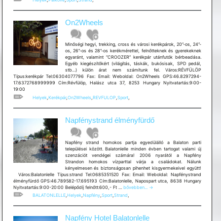
On2Wheels
Minőségi hegyi, trekking, cross és városi kerékpárok, 20”-os, 24”-
os, 26”-os és 28”-os kerékmérettel, felnőtteknek és gyerekeknek
egyaránt, valamint ”CROOZER” kerékpár utánfutók bérbeadása.
Egyéb kiegészítőkért (világítás, táskák, bukósisak, SPD pedál,
stb…) külön árat nem számítunk fel. Város:RÉVFÜLÖP
Típus:kerékpár Tel:06304077796 Fax: Email: Weboldal: On2Wheels GPS:46.8297294-
17.6372768999999 Cím:Révfülöp, Halász utca 37, 8253 Hungary Nyitvatartás:9:00-
19:00
Helyek
,
Kerékpár
,
On2Wheels
,
REVFULOP
,
Sport
,
Napfénystrand élményfürdő
Napfény strand homokos partja egyedülálló a Balaton parti
települései között. Balatonlelle minden évben tartogat valami új
szenzációt vendégei számára! 2006 nyarától a Napfény
Strandon homokos vízparttal várja a családokat. Nálunk
kényelmesen és biztonságosan pihenhet kisgyermekeivel együtt!
Város:Balatonlelle Típus:strand Tel:0685351520 Fax: Email: Weboldal: Napfénystrand
élményfürdő GPS:46.789582-17.695193 Cím:Balatonlelle, Napospart utca, 8638 Hungary
Napfénystrand
Nyitvatartás:9:00-20:00 Belépődíj felnőtt:600,- Ft …
bővebben...
→
élményfürdő
BALATONLELLE
,
Helyek
,
Napfény
,
Sport
,
Strand
,
Napfény Hotel Balatonlelle