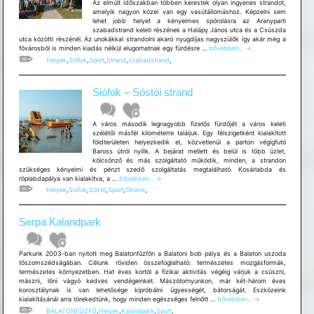
Az elmúlt időszakban többen kerestek olyan ingyenes strandot,
amelyik nagyon közel van egy vasútállomáshoz. Képzelni sem
lehet jobb helyet a kényelmes spórolásra az Aranyparti
szabadstrand keleti részének a Halápy János utca és a Csúszda
utca közötti részénél. Az unokákkal strandolni akaró nyugdíjas nagyszülők így akár még a
Siófok
fővárosból is minden kiadás nélkül elugorhatnak egy fürdésre …
bővebben...
→
–
Helyek
,
Siófok
,
Sport
,
Strand
,
szabadstrand
,
Szabadstrand
a
pesti
Siófok – Sóstói strand
vonathoz
–
Aranypart
A város második legnagyobb fizetős fürdőjét a város keleti
szélétől másfél kilométerre találjuk. Egy félszigetként kialakított
földterületen helyezkedik el, közvetlenül a parton végigfutó
Baross útról nyílik. A bejárat mellett és belül is több üzlet,
kölcsönző és más szolgáltató működik, minden, a strandon
szükséges kényelmi és pénzt szedő szolgáltatás megtalálható. Kosárlabda és
Siófok
röplabdapálya van kialakítva, a …
bővebben...
→
–
Helyek
,
Siófok
,
Sóstó
,
Sport
,
Strand
,
Sóstói
strand
Serpa Kalandpark
Parkunk 2003-ban nyitott meg Balatonfűzfőn a Balatoni bob pálya és a Balaton uszoda
tőszomszédságában. Célunk röviden összefoglalható: természetes mozgásformák,
természetes környezetben. Hat éves kortól a fizikai aktivitás végéig várjuk a csúszni,
mászni, lőni vágyó kedves vendégeinket. Mászótornyunkon, már két-három éves
korosztálynak is van lehetősége kipróbálni ügyességét, bátorságát. Eszközeink
Serpa
kialakításánál arra törekedtünk, hogy minden egészséges felnőtt …
bővebben...
→
Kalandpark
BALATONFŰZFŐ
,
Helyek
,
Kalandpark
,
Sport
,