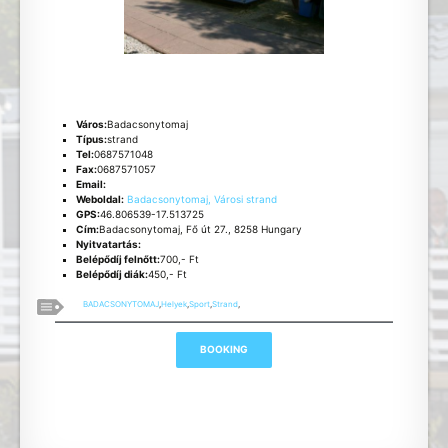
Város:
Badacsonytomaj
Típus:
strand
Tel:
0687571048
Fax:
0687571057
Email:
Weboldal:
Badacsonytomaj, Városi strand
GPS:
46.806539-17.513725
Cím:
Badacsonytomaj, Fő út 27., 8258 Hungary
Nyitvatartás:
Belépődíj felnőtt:
700,- Ft
Belépődíj diák:
450,- Ft
BADACSONYTOMAJ
,
Helyek
,
Sport
,
Strand
,