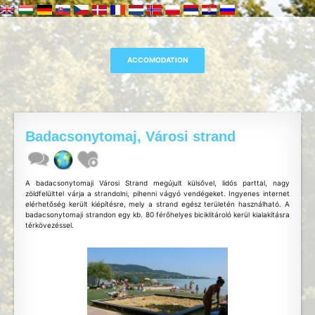
Badacsonytomaj, Városi strand
A badacsonytomaji Városi Strand megújult külsővel, lidós parttal, nagy
zöldfelülttel várja a strandolni, pihenni vágyó vendégeket. Ingyenes internet
elérhetőség került kiépítésre, mely a strand egész területén használható. A
badacsonytomaji strandon egy kb. 80 férőhelyes biciklitároló kerül kialakításra
térkövezéssel.