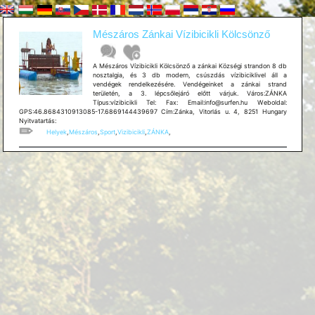
Mészáros Zánkai Vízibicikli Kölcsönző
A Mészáros Vízibicikli Kölcsönző a zánkai Községi strandon 8 db
nosztalgia, és 3 db modern, csúszdás vízibiciklivel áll a
vendégek rendelkezésére. Vendégeinket a zánkai strand
területén, a 3. lépcsőlejáró előtt várjuk. Város:ZÁNKA
Típus:vízibicikli Tel: Fax: Email:info@surfen.hu Weboldal:
GPS:46.8684310913085-17.6869144439697 Cím:Zánka, Vitorlás u. 4, 8251 Hungary
Nyitvatartás:
Helyek
,
Mészáros
,
Sport
,
Vizibicikli
,
ZÁNKA
,