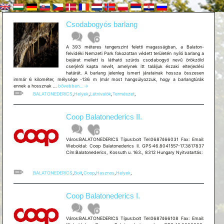
Csodabogyós barlang
A 393 méteres tengerszint feletti magasságban, a Balaton-
felvidéki Nemzeti Park fokozottan védett területén nyíló barlang a
bejárat mellett is látható szúrós csodabogyó nevű örökzöld
cserjéről kapta nevét, amelynek itt találjuk északi elterjedési
határát. A barlang jelenleg ismert járatainak hossza összesen
immár 6 kilométer, mélysége -136 m (már most hangsúlyozzuk, hogy a barlangtúrák
Csodabogyós
ennek a hossznak …
bővebben...
→
barlang
BALATONEDERICS
,
Helyek
,
Látnivalók
,
Természet
,
Coop Balatonederics II.
Város:BALATONEDERICS Típus:bolt Tel:0687466031 Fax: Email:
Weboldal: Coop Balatonederics II. GPS:46.8041557-17.3817837
Cím:Balatonederics, Kossuth u. 163., 8312 Hungary Nyitvatartás:
BALATONEDERICS
,
Bolt
,
Coop
,
Hasznos
,
Helyek
,
Coop Balatonederics I.
Város:BALATONEDERICS Típus:bolt Tel:0687466108 Fax: Email: