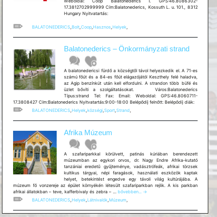
Weboldal: Coop Balatonederics I. GPS:46.8086302-
17.3812702999999 Cím:Balatonederics, Kossuth L. u. 101., 8312
Hungary Nyitvatartás:
BALATONEDERICS
,
Bolt
,
Coop
,
Hasznos
,
Helyek
,
Balatonederics – Önkormányzati strand
A balatonedericsi fürdő a községtől távol helyezkedik el. A 71-es
számú főút és a 84-es főút elágazójától Keszthely felé haladva,
az Agip benzínkút után kell elfordulni. A strandon több büfé és
üzlet bővíti a szolgáltatásokat. Város:Balatonederics
Típus:strand Tel: Fax: Email: Weboldal: GPS:46.8060711-
17.3808427 Cím:Balatonederics Nyitvatartás:9:00-18:00 Belépődíj felnőtt: Belépődíj diák:
BALATONEDERICS
,
Helyek
,
községi
,
Sport
,
Strand
,
Afrika Múzeum
A szafariparkkal körülvett, patinás kúriában berendezett
múzeumban az egykori orvos, dr. Nagy Endre Afrika-kutató
tanzániai eredetű gyűjteménye, vadásztrófeák, afrikai törzsek
kultikus tárgyai, népi faragások, használati eszközök kaptak
helyet, betekintést engedve egy távoli világ kultúrájába. A
múzeum fő vonzereje az épület környékén létesült szafariparkban rejlik. A kis parkban
Afrika
afrikai állatokban – teve, kafferbivaly és zebra – …
bővebben...
→
Múzeum
BALATONEDERICS
,
Helyek
,
Látnivalók
,
Múzeum
,