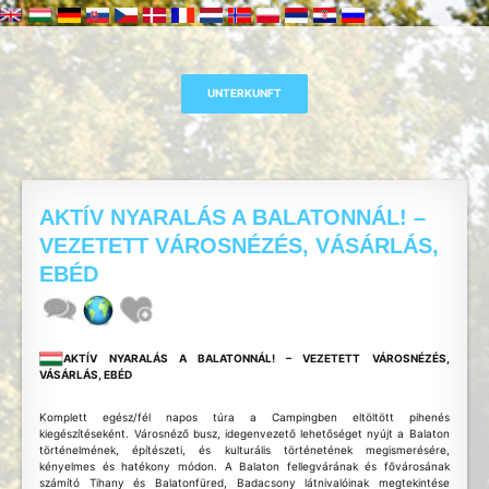
AKTÍV NYARALÁS A BALATONNÁL! –
VEZETETT VÁROSNÉZÉS, VÁSÁRLÁS,
EBÉD
AKTÍV NYARALÁS A BALATONNÁL! – VEZETETT VÁROSNÉZÉS,
VÁSÁRLÁS, EBÉD
Komplett egész/fél napos túra a Campingben eltöltött pihenés
kiegészítéseként. Városnéző busz, idegenvezető lehetőséget nyújt a Balaton
történelmének, építészeti, és kulturális történetének megismerésére,
kényelmes és hatékony módon. A Balaton fellegvárának és fővárosának
számító Tihany és Balatonfüred, Badacsony látnivalóinak megtekintése