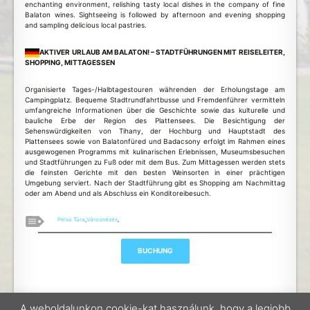
enchanting environment, relishing tasty local dishes in the company of fine
Balaton wines. Sightseeing is followed by afternoon and evening shopping
and sampling delicious local pastries.
AKTIVER URLAUB AM BALATON! – STADTFÜHRUNGEN MIT REISELEITER,
SHOPPING, MITTAGESSEN
Organisierte Tages-/Halbtagestouren währenden der Erholungstage am
Campingplatz. Bequeme Stadtrundfahrtbusse und Fremdenführer vermitteln
umfangreiche Informationen über die Geschichte sowie das kulturelle und
bauliche Erbe der Region des Plattensees. Die Besichtigung der
Sehenswürdigkeiten von Tihany, der Hochburg und Hauptstadt des
Plattensees sowie von Balatonfüred und Badacsony erfolgt im Rahmen eines
ausgewogenen Programms mit kulinarischen Erlebnissen, Museumsbesuchen
und Stadtführungen zu Fuß oder mit dem Bus. Zum Mittagessen werden stets
die feinsten Gerichte mit den besten Weinsorten in einer prächtigen
Umgebung serviert. Nach der Stadtführung gibt es Shopping am Nachmittag
oder am Abend und als Abschluss ein Konditoreibesuch.
Pelso Túra
,
Városnézés
,
A weboldalunkon cookie-kat használunk, hogy a legjobb