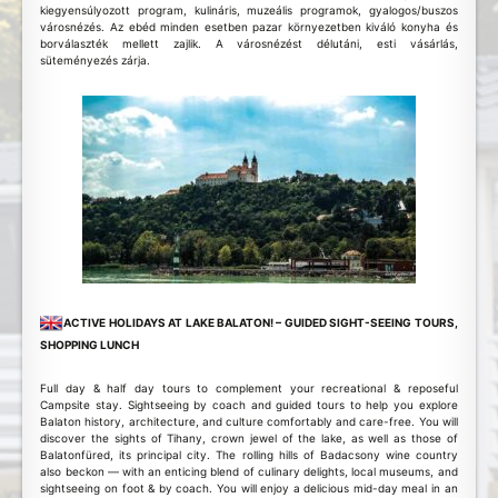
kiegyensúlyozott program, kulináris, muzeális programok, gyalogos/buszos
városnézés. Az ebéd minden esetben pazar környezetben kiváló konyha és
borválaszték mellett zajlik. A városnézést délutáni, esti vásárlás,
süteményezés zárja.
ACTIVE HOLIDAYS AT LAKE BALATON! – GUIDED SIGHT-SEEING TOURS,
SHOPPING LUNCH
Full day & half day tours to complement your recreational & reposeful
Campsite stay. Sightseeing by coach and guided tours to help you explore
Balaton history, architecture, and culture comfortably and care-free. You will
discover the sights of Tihany, crown jewel of the lake, as well as those of
Balatonfüred, its principal city. The rolling hills of Badacsony wine country
also beckon — with an enticing blend of culinary delights, local museums, and
sightseeing on foot & by coach. You will enjoy a delicious mid-day meal in an