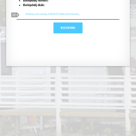
Belépődíj felnőtt:
Belépődíj diák:
Helyek
,
Látnivalók
,
LESENCETOMAJ
,
Természet
,