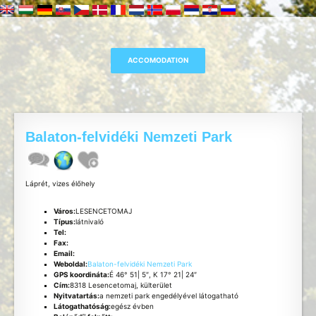
Balaton-felvidéki Nemzeti Park
Láprét, vizes élőhely
Város:
LESENCETOMAJ
Típus:
látnivaló
Tel:
Fax:
Email:
Weboldal:
Balaton-felvidéki Nemzeti Park
GPS koordináta:
É 46° 51| 5″, K 17° 21| 24″
Cím:
8318 Lesencetomaj, külterület
Nyitvatartás:
a nemzeti park engedélyével látogatható
Látogathatóság:
egész évben