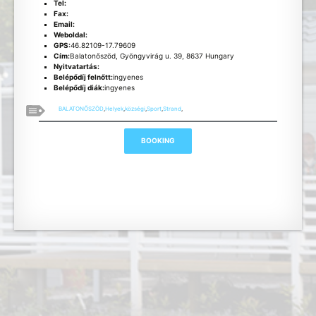
Tel:
Fax:
Email:
Weboldal:
GPS:
46.82109-17.79609
Cím:
Balatonőszöd, Gyöngyvirág u. 39, 8637 Hungary
Nyitvatartás:
Belépődíj felnőtt:
ingyenes
Belépődíj diák:
ingyenes
BALATONŐSZÖD
,
Helyek
,
községi
,
Sport
,
Strand
,