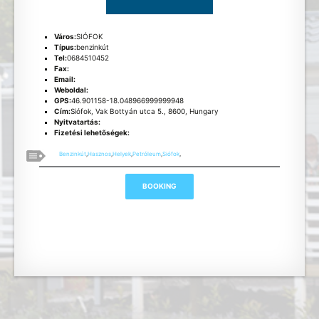
Város:
SIÓFOK
Típus:
benzinkút
Tel:
0684510452
Fax:
Email:
Weboldal:
GPS:
46.901158-18.048966999999948
Cím:
Siófok, Vak Bottyán utca 5., 8600, Hungary
Nyitvatartás:
Fizetési lehetõségek:
Benzinkút
,
Hasznos
,
Helyek
,
Petróleum
,
Siófok
,