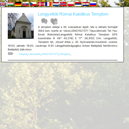
Lengyeltóti Római Katolikus Templom
A templom elődje a XII. században épült. Ma is látható formáját
1882-ben nyerte el. Város:LENGYELTÓTI Típus:látnivaló Tel: Fax:
Email: Weboldal:Lengyeltóti Római Katolikus Templom GPS
koordináta: N 46° 40,018| E 17° 38,953| Cím: Lengyeltóti,
Templom tér, József Attila u. 20. Nyitvatartás:miserend: szerda:
19:00, péntek: 19:00, vasárnap: 9:30 Látogathatóság:egész évben Belépődíj felnőtt:nincs
Belépődíj diák:nincs
Helyek
,
Látnivalók
,
LENGYELTOTI
,
Templom
,