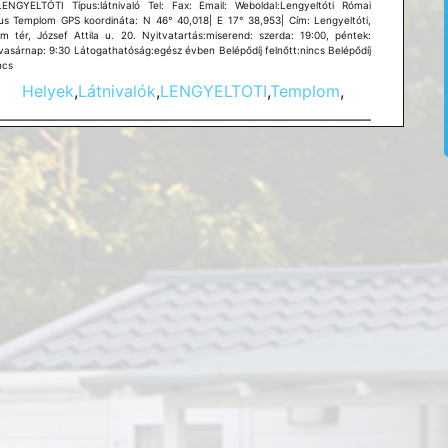
LENGYELTÓTI Típus:látnivaló Tel: Fax: Email: Weboldal:Lengyeltóti Római
kus Templom GPS koordináta: N 46° 40,018| E 17° 38,953| Cím: Lengyeltóti,
m tér, József Attila u. 20. Nyitvatartás:miserend: szerda: 19:00, péntek:
 vasárnap: 9:30 Látogathatóság:egész évben Belépődíj felnőtt:nincs Belépődíj
ncs
Helyek
,
Látnivalók
,
LENGYELTOTI
,
Templom
,