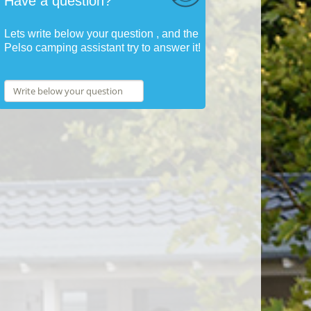
Have a question?
Lets write below your question , and the
Pelso camping assistant try to answer it!