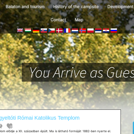
Balaton and tourism
History of the campsite
Development 
Contact
Map
You Arrive as Gues
yeltóti Római Katolikus Templom
om elődje a XII. században épült. Ma is látható formáját 1882-ben nyerte el.