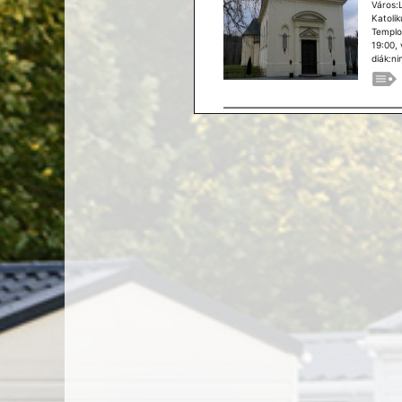
Város:
Katoli
Templo
19:00,
diák:ni