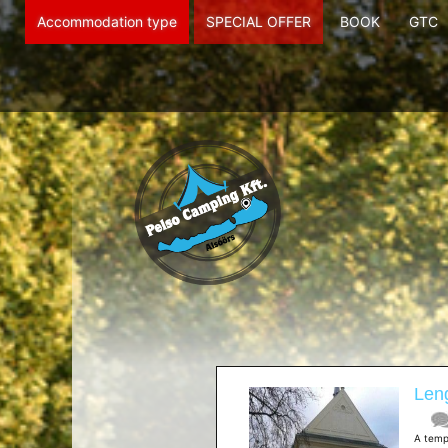
Accommodation type
SPECIAL OFFER
BOOK
GTC
Leng
A templ