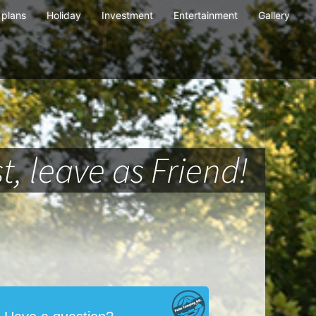
plans
Holiday
Investment
Entertainment
Gallery
t, leave as Friend!