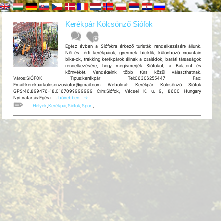
Kerékpár Kölcsönző Siófok
Egész évben a Siófokra érkező turisták rendelkezésére állunk.
Női és férfi kerékpárok, gyermek biciklik, különböző mountain
bike-ok, trekking kerékpárok állnak a családok, baráti társaságok
rendelkezésére, hogy megismerjék Siófokot, a Balatont és
környékét. Vendégeink több túra közül választhatnak.
Város:SIÓFOK Típus:kerékpár Tel:06306255447 Fax:
Email:kerekparkolcsonzosiofok@gmail.com Weboldal: Kerékpár Kölcsönző Siófok
GPS:46.899476-18.0167099999999 Cím:Siófok, Vécsei K. u. 9, 8600 Hungary
Kerékpár
Nyitvatartás:Egész …
bővebben...
→
Kölcsönző
Helyek
,
Kerékpár
,
Siófok
,
Sport
,
Siófok