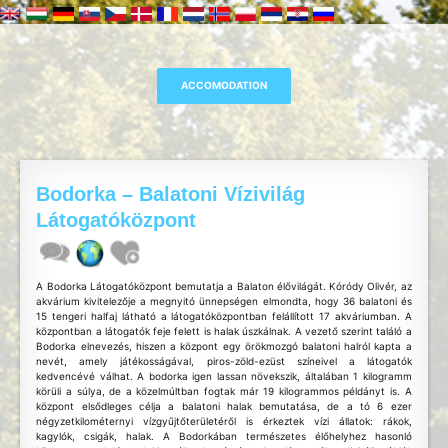
Bodorka – Balatoni Vízivilág
Látogatóközpont
A Bodorka Látogatóközpont bemutatja a Balaton élővilágát. Kóródy Olivér, az
akvárium kivitelezője a megnyitó ünnepségen elmondta, hogy 36 balatoni és
15 tengeri halfaj látható a látogatóközpontban felállított 17 akváriumban. A
központban a látogatók feje felett is halak úszkálnak. A vezető szerint találó a
Bodorka elnevezés, hiszen a központ egy örökmozgó balatoni halról kapta a
nevét, amely játékosságával, piros-zöld-ezüst színeivel a látogatók
kedvencévé válhat. A bodorka igen lassan növekszik, általában 1 kilogramm
körüli a súlya, de a közelmúltban fogtak már 19 kilogrammos példányt is. A
központ elsődleges célja a balatoni halak bemutatása, de a tó 6 ezer
négyzetkilométernyi vízgyűjtőterületéről is érkeztek vízi állatok: rákok,
kagylók, csigák, halak. A Bodorkában természetes élőhelyhez hasonló