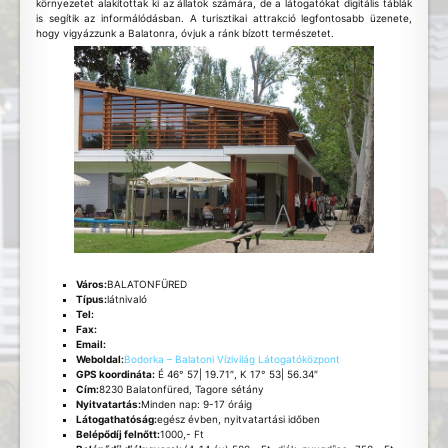
környezetet alakítottak ki az állatok számára, de a látogatókat digitális táblák
is segítik az informálódásban. A turisztikai attrakció legfontosabb üzenete,
hogy vigyázzunk a Balatonra, óvjuk a ránk bízott természetet.
Város:
BALATONFÜRED
Típus:
látnivaló
Tel:
Fax:
Email:
Weboldal:
Bodorka – Balatoni Vízivilág Látogatóközpont
GPS koordináta:
É 46° 57| 19.71″, K 17° 53| 56.34″
Cím:
8230 Balatonfüred, Tagore sétány
Nyitvatartás:
Minden nap: 9-17 óráig
Látogathatóság:
egész évben, nyitvatartási időben
Belépődíj felnőtt:
1000,- Ft