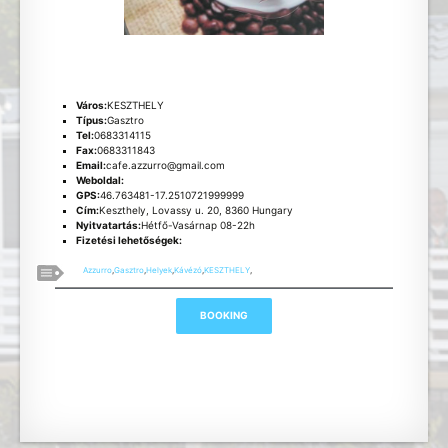
Város:
KESZTHELY
Típus:
Gasztro
Tel:
0683314115
Fax:
0683311843
Email:
cafe.azzurro@gmail.com
Weboldal:
GPS:
46.763481-17.2510721999999
Cím:
Keszthely, Lovassy u. 20, 8360 Hungary
Nyitvatartás:
Hétfő-Vasárnap 08-22h
Fizetési lehetőségek:
Azzurro
,
Gasztro
,
Helyek
,
Kávézó
,
KESZTHELY
,