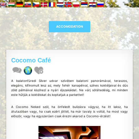
Cocomo Café
A balatonfüredi Silver udvar szívében balatoni panorámával, teraszos,
elegáns, kifinomult lesz az, mely fehér kanapéival, színes koktéljaival és dús
zöld pálmáival kiszínezi a nyári éjszakáidat. Ne várj sötétedésig, mi minden
este hűtjük a koktélokat és koptatjuk a parkettet!
A Cocomo Neked szól, ha önfeledt bulizásra vágysz, ha itt laksz, ha
átutazóban vagy, ha csak ezért jöttél, ha már tavaly is voltál, ha most vagy
először, vagy ha egyszerűen csak érezni akarod a Cocomo-érzést!