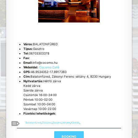
Város:
BALATONFÜRED
Típus:
Gasztro
Tel:
06703303378
Fax:
Email:
info@cocomo.hu
Weboldal:
Cocomo Café
GPS:
46.9534352-17.8917383
Cím:
Balatonfüred, Zákonyi Ferenc sétány 4, 8230 Hungary
Nyitvatartás:
Hétfő zárva
Kedd zárva
Szerda zárva
Csütörtök 16:00-24:00
Péntek 10:00-02:00
Szombat 10:00-04:00
Vasárnap 10:00-22:00
Fizetési lehetőségek:
Balatonfüred
,
Cocomo
,
Gasztro
,
Helyek
,
Kávézó
,