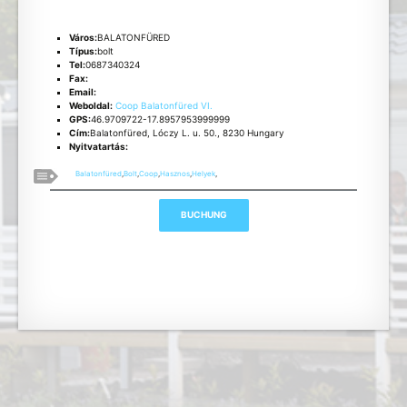
Város:
BALATONFÜRED
Típus:
bolt
Tel:
0687340324
Fax:
Email:
Weboldal:
Coop Balatonfüred VI.
GPS:
46.9709722-17.8957953999999
Cím:
Balatonfüred, Lóczy L. u. 50., 8230 Hungary
Nyitvatartás:
Balatonfüred
,
Bolt
,
Coop
,
Hasznos
,
Helyek
,