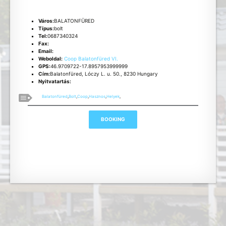
Város:
BALATONFÜRED
Típus:
bolt
Tel:
0687340324
Fax:
Email:
Weboldal:
Coop Balatonfüred VI.
GPS:
46.9709722-17.8957953999999
Cím:
Balatonfüred, Lóczy L. u. 50., 8230 Hungary
Nyitvatartás:
Balatonfüred
,
Bolt
,
Coop
,
Hasznos
,
Helyek
,