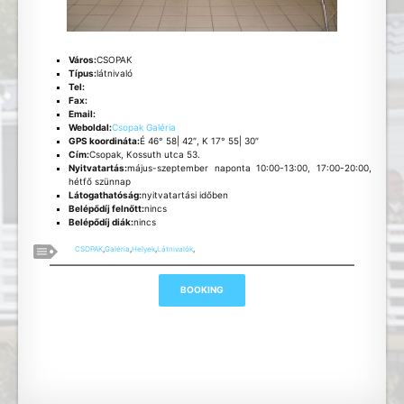
Város:
CSOPAK
Típus:
látnivaló
Tel:
Fax:
Email:
Weboldal:
Csopak Galéria
GPS koordináta:
É 46° 58| 42″, K 17° 55| 30″
Cím:
Csopak, Kossuth utca 53.
Nyitvatartás:
május-szeptember naponta 10:00-13:00, 17:00-20:00,
hétfő szünnap
Látogathatóság:
nyitvatartási időben
Belépődíj felnőtt:
nincs
Belépődíj diák:
nincs
CSOPAK
,
Galéria
,
Helyek
,
Látnivalók
,