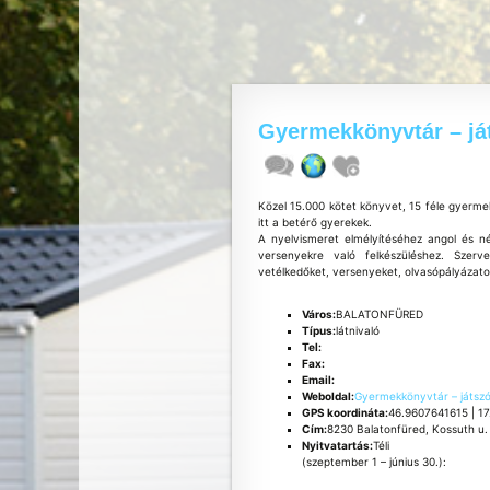
Gyermekkönyvtár – já
Közel 15.000 kötet könyvet, 15 féle gyermek-
itt a betérő gyerekek.
A nyelvismeret elmélyítéséhez angol és né
versenyekre való felkészüléshez. Szervez
vetélkedőket, versenyeket, olvasópályázatok
Város:
BALATONFÜRED
Típus:
látnivaló
Tel:
Fax:
Email:
Weboldal:
Gyermekkönyvtár – játsz
GPS koordináta:
46.9607641615 | 1
Cím:
8230 Balatonfüred, Kossuth u.
Nyitvatartás:
Téli
(szeptember 1 – június 30.):