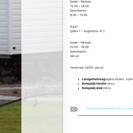
Kedd – Péntek:
10.00 – 18.00
Szombaton:
8.00 – 13.00
Nyári
(július 1 – augusztus 31.):
Kedd – Péntek:
10.00 – 18.00
Szombaton:
zárva!
Vasárnap, hétfő: zárva!
Látogathatóság:
egész évben, nyitv
Belépődíj felnőtt:
nincs
Belépődíj diák:
nincs
Balatonfüred
,
Helyek
,
Könyvtár
,
Látnivaló