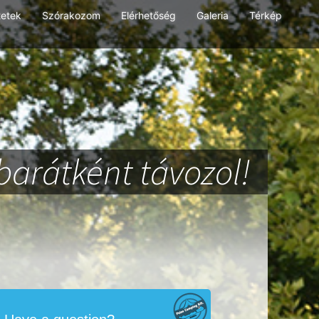
tetek
Szórakozom
Elérhetőség
Galeria
Térkép
barátként távozol!