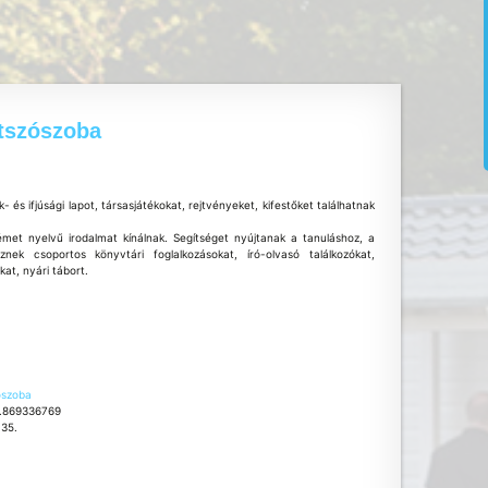
tszószoba
 és ifjúsági lapot, társasjátékokat, rejtvényeket, kifestőket találhatnak
met nyelvű irodalmat kínálnak. Segítséget nyújtanak a tanuláshoz, a
nek csoportos könyvtári foglalkozásokat, író-olvasó találkozókat,
at, nyári tábort.
ószoba
7.869336769
 35.