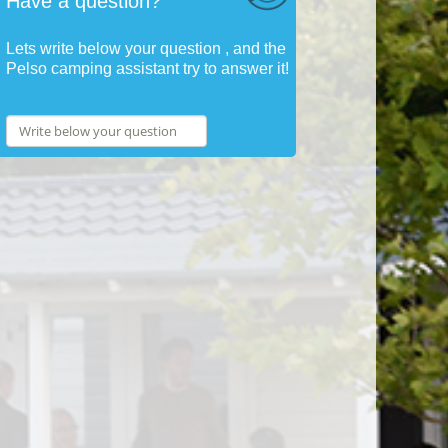
Have a question?
Lets write below your question , and the
Pelso camping assistant try to answer it!