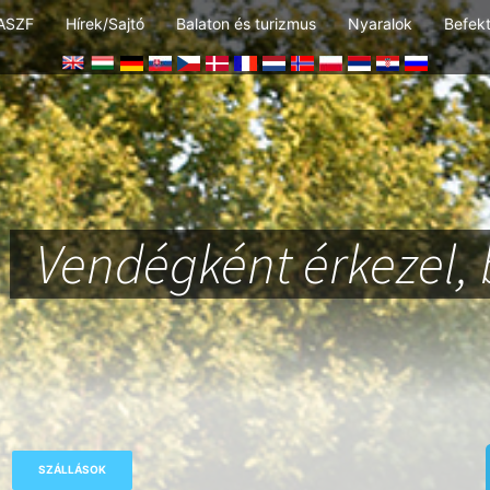
ASZF
Hírek/Sajtó
Balaton és turizmus
Nyaralok
Befek
Vendégként érkezel, 