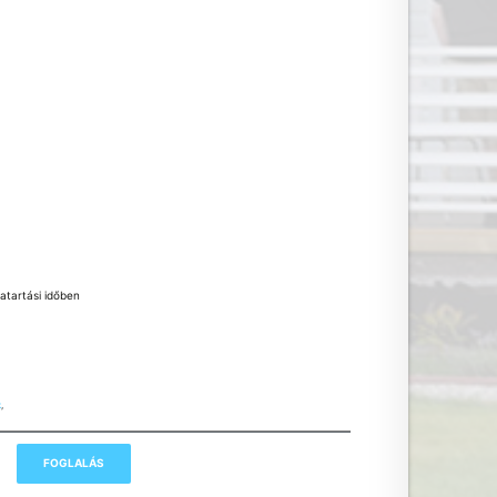
atartási időben
k
,