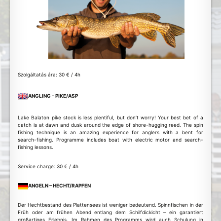
Szolgáltatás ára: 30 € / 4h
ANGLING – PIKE/ASP
Lake Balaton pike stock is less plentiful, but don’t worry! Your best bet of a
catch is at dawn and dusk around the edge of shore-hugging reed. The spin
fishing technique is an amazing experience for anglers with a bent for
search-fishing. Programme includes boat with electric motor and search-
fishing lessons.
Service charge: 30 € / 4h
ANGELN – HECHT/RAPFEN
Der Hechtbestand des Plattensees ist weniger bedeutend. Spinnfischen in der
Früh oder am frühen Abend entlang dem Schilfdickicht – ein garantiert
großartiges Erlebnis. Im Rahmen des Programms wird auch Schulung in