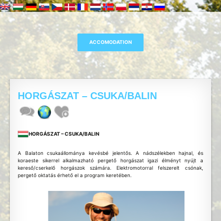
HORGÁSZAT – CSUKA/BALIN
HORGÁSZAT – CSUKA/BALIN
A Balaton csukaállománya kevésbé jelentős. A nádszélekben hajnal, és
koraeste sikerrel alkalmazható pergető horgászat igazi élményt nyújt a
kereső/cserkelő horgászok számára. Elektromotorral felszerelt csónak,
pergető oktatás érhető el a program keretében.