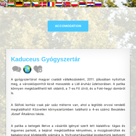
Kaduceus Gyógyszertár
A gyógyszertárat magyar családi vállalkozásként, 2011. júliusában nyitottuk
meg, a városközponttól kicsit messzebb a Lidl áruház üzletsorában. A patika
könnyen megközelíthető két oldalról, a 7-es Fő útról, és a Foki-hegyi dombról
is.
A Siófoki korház csak pár száz méterre van, ahol a legtöbb orvosi rendelő
megtalálható! Közvetlen környezetünkben található a 4-es számú Beszédes
József Általános Iskola.
A patika a betegek illetve a vásárlók igényei szerit lett kialakítva: tágas és
ingyenes parkoló, a bejárat megközelítése kényelmes, a mozgássérültek és
babakocsival közlekedők számára is. Nyitvatartásunkkal igyekeztünk kedvezni