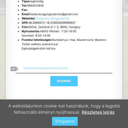
Típus:
egészség
Tel:
0684310935
Fax:
Email:
kaduceusgyogyszertar@gmail.com
Weboldal:
Kaduceus Gyógyszertár
GPS:
46.8969472-18.018604099999947
Cím:
Siófok, Zamárdi út 1-2, 8600, Hungary
Nyitvatartás:
Hétfő-Péntek.: 7:30-19:00
Szombat: 8:00-14:00
Fizetési lehetõségek:
Bankkártya: Visa, Mastercard, Mastero
Ticket wellnes utalvánnyal
Egészségpénztári kártya
Hasznos
,
Helyek
,
Kaduceus
,
Patika
,
Siófok
,
A weboldalunkon cookie-kat használunk, hogy a legjobb
felhasználói élményt nyújthassuk.
Részletes leírás
Elfogadom