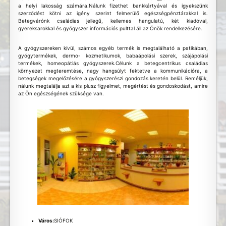
a helyi lakosság számára.Nálunk fizethet bankkártyával és igyekszünk
szerződést kötni az igény szerint felmerülő egészségpénztárakkal is.
Betegvárónk családias jellegű, kellemes hangulatú, két kiadóval,
gyereksarokkal és gyógyszer információs pulttal áll az Önök rendelkezésére.
A gyógyszereken kívül, számos egyéb termék is megtalálható a patikában,
gyógytermékek, dermo- kozmetikumok, babaápolási szerek, szájápolási
termékek, homeopátiás gyógyszerek.Célunk a betegcentrikus családias
környezet megteremtése, nagy hangsúlyt fektetve a kommunikációra, a
betegségek megelőzésére a gyógyszerészi gondozás keretén belül. Reméljük,
nálunk megtalálja azt a kis plusz figyelmet, megértést és gondoskodást, amire
az Ön egészségének szüksége van.
Város:
SIÓFOK