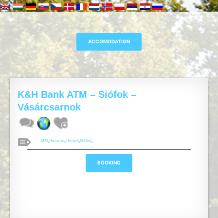
K&H Bank ATM – Siófok –
Vásárcsarnok
ATM
,
Hasznos
,
Helyek
,
Siófok
,