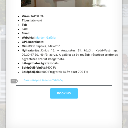
Város:
TAPOLCA
Típus:
látnivaló
Tel:
Fax:
Email:
Weboldal:
Marton Galéria
GPS koordináta:
Cím:
8300 Tapolca, Malomtó
Nyitvatartás:
Június 15. – Augusztus 31. között, Kedd-Vasárnap:
09.30-17.30, Hétfő: zárva. A galéria az év további részében telefonos
egyeztetés szerint látogatható.
Látogathatóság:
szezonális
Belépődíj felnőtt:
1400 Ft
Belépődíj diák:
900 Ft(gyerek 14 év alatt 700 Ft)
Galéria
,
Helyek
,
Látnivalók
,
TAPOLCA
,