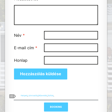
Név
*
E-mail cím
*
Honlap
Helyek
,
Látnivalók
,
Műemlék
,
Siófok
,