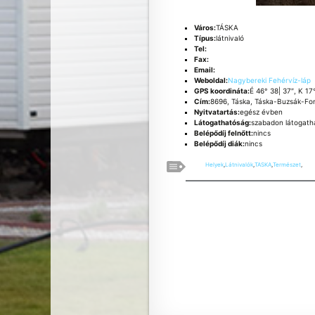
Város:
TÁSKA
Típus:
látnivaló
Tel:
Fax:
Email:
Weboldal:
Nagybereki Fehérvíz-láp
GPS koordináta:
É 46° 38| 37″, K 17
Cím:
8696, Táska, Táska-Buzsák-Fo
Nyitvatartás:
egész évben
Látogathatóság:
szabadon látogath
Belépődíj felnőtt:
nincs
Belépődíj diák:
nincs
Helyek
,
Látnivalók
,
TASKA
,
Természet
,