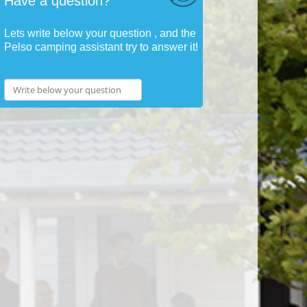
Have a question?
Lets write below your question , and the
Pelso camping assistant try to answer it!