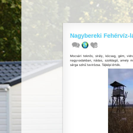
Nagybereki Fehérvíz-l
Mocsári teknős, sirály, kócsag, gém, vidr
nagyvadakban, nádas, szolidagó, amely m
sárga színű tavirózsa. Tájképi érték.