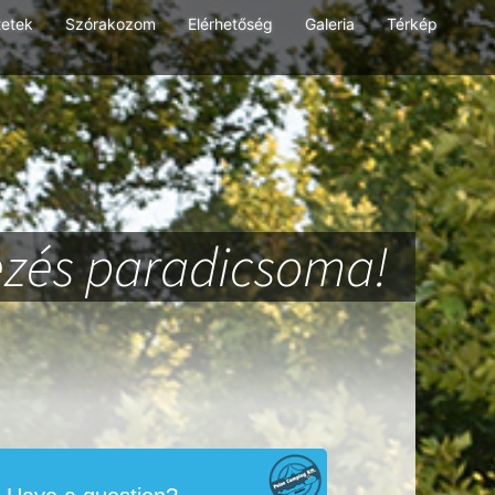
tetek
Szórakozom
Elérhetőség
Galeria
Térkép
zés paradicsoma!