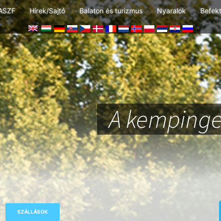
ASZF
Hírek/Sajtó
Balaton és turizmus
Nyaralok
Befek
A kempinge