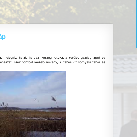
áp
a, melegvizi halak: kárász, keszeg, csuka, a terület gazdag apró és
éhészeti szempontból mézelő növény, a fehér-víz környéki fehér és