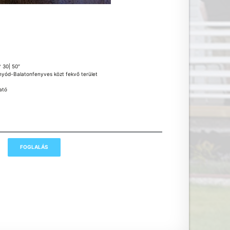
° 30| 50″
nyód-Balatonfenyves közt fekvő terület
ató