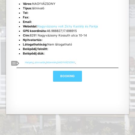
Város:
NAGYVÁZSONY
Típus:
látnivaló
Tel:
Fax:
Email:
Weboldal:
Nagyvázsony volt Zichy Kastély és Parkja
GPS koordináta:
46.988827,17.698915
Cím:
8291 Nagyvázsony Kossuth utca 10-14
Nyitvatartás:
Látogathatóság:
Nem látogatható
Belépődíj felnőtt:
Belépődíj diák:
Helyek
,
Látnivalók
,
Műemlék
,
NAGYVÁZSONY
,