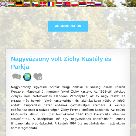
Nagyvázsony volt Zichy Kastély és
Parkja
Nagyvázsony egyetlen barokk világi emléke a község északi részén
(Veszprém-Tapolcai út mentén) fekvő Zichy kastély. Az 1652-től birtokos
Zichyek nem tartózkodnak állandóan Vázsonyban, az év nagy részét az
ország más helyein fekvő kastélyaikban és lakóházaikban töltik. A kőből
épített zsupfedésű házat építenek gazdatisztjeik számára. A kastély
építéséhez csak a század végén Zichy Ferenc idejében kezdenek. Az épület
későbarokk stílusú, az utcai homlokzatát 1820 körül klasszicista stílusban
átalakították. A középrizalit elé egy négyoszlopos kocsifelhajtót, ennek
timpanonjába órát építettek. A kastély 1997 óta magántulajdon, napjainkban
nem látogatóható.