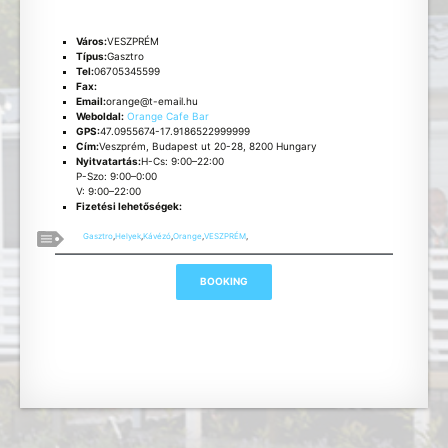
Város:
VESZPRÉM
Típus:
Gasztro
Tel:
06705345599
Fax:
Email:
orange@t-email.hu
Weboldal:
Orange Cafe Bar
GPS:
47.0955674-17.9186522999999
Cím:
Veszprém, Budapest ut 20-28, 8200 Hungary
Nyitvatartás:
H-Cs: 9:00–22:00
P-Szo: 9:00–0:00
V: 9:00–22:00
Fizetési lehetőségek:
Gasztro
,
Helyek
,
Kávézó
,
Orange
,
VESZPRÉM
,