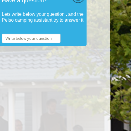
Have a question?
Lets write below your question , and the
Pelso camping assistant try to answer it!