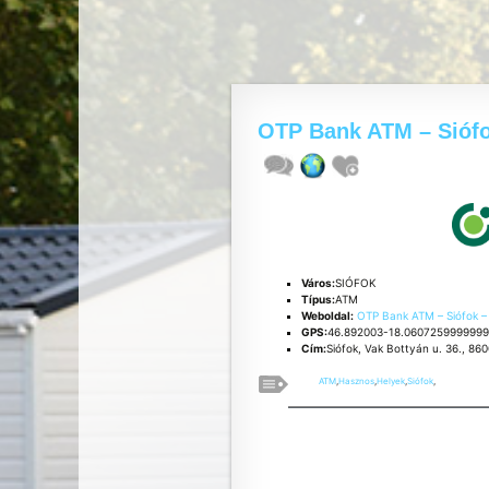
OTP Bank ATM – Siófo
Város:
SIÓFOK
Típus:
ATM
Weboldal:
OTP Bank ATM – Siófok –
GPS:
46.892003-18.060725999999
Cím:
Siófok, Vak Bottyán u. 36., 86
ATM
,
Hasznos
,
Helyek
,
Siófok
,