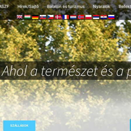
ASZF
Hírek/Sajtó
Balaton és turizmus
Nyaralok
Befek
Ahol a természet és a 