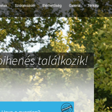
tetek
Szórakozom
Elérhetőség
Galeria
Térkép
pihenés találkozik!